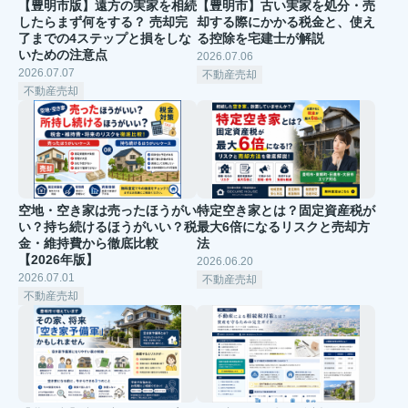
【豊明市版】遠方の実家を相続
【豊明市】古い実家を処分・売
したらまず何をする？ 売却完
却する際にかかる税金と、使え
了までの4ステップと損をしな
る控除を宅建士が解説
いための注意点
2026.07.06
2026.07.07
不動産売却
不動産売却
空地・空き家は売ったほうがい
特定空き家とは？固定資産税が
い？持ち続けるほうがいい？税
最大6倍になるリスクと売却方
金・維持費から徹底比較
法
【2026年版】
2026.06.20
2026.07.01
不動産売却
不動産売却