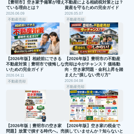
【豊明市】空き家予備軍が増え
不動産による相続税対策とは？
ている理由とは？
資産を守るための完全ガイド
2026.06.09
2026.05.07
不動産売却
不動産売却
【2026年版】相続前にできる
【2026年版】豊明市の不動産
不動産対策｜豊明市で後悔しな
売却は今がチャンス？ 価格動
いための完全ガイド
向・空き家問題・金利上昇を踏
まえた“損しない売り方”
2026.04.11
2026.04.08
不動産売却
不動産売却
【2026年版｜豊明市の空き家
【2026年版】空き家の税金で
問題】放置で損する時代へ。売
損していませんか？知らないと