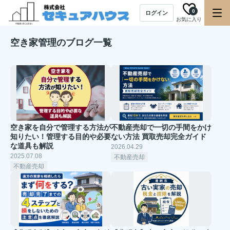
0
ログイン
お気に入り
空き家管理のブログ一覧
空き家を自分で管理する方法が
不動産売却で一切の手間をかけ
知りたい！管理する目的や必要
ない方法 買取売却完全ガイド
な道具も解説
2026.04.29
2025.07.08
不動産売却
不動産売却