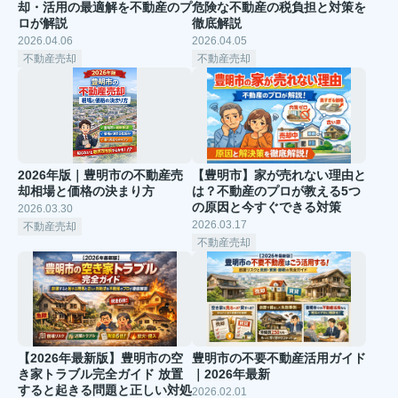
却・活用の最適解を不動産のプ
危険な不動産の税負担と対策を
ロが解説
徹底解説
2026.04.06
2026.04.05
不動産売却
不動産売却
2026年版｜豊明市の不動産売
【豊明市】家が売れない理由と
却相場と価格の決まり方
は？不動産のプロが教える5つ
の原因と今すぐできる対策
2026.03.30
2026.03.17
不動産売却
不動産売却
【2026年最新版】豊明市の空
豊明市の不要不動産活用ガイド
き家トラブル完全ガイド 放置
｜2026年最新
すると起きる問題と正しい対処
2026.02.01