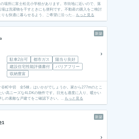
分の場所に富士松北小学校があります。市街地に近いので、落
呂場は洗濯物を干すときにも便利です。不動産の購入をご検討
りも快適に暮らせるよう、ご希望に沿った...
もっと見る
新築
中
駐車2台可
都市ガス
陽当り良好
建設住宅性能評価書付
バリアフリー
収納豊富
谷町中切 全5棟」はいかがでしょうか。家から277mのとこ
たい高ニーズな4LDKの物件です。日光も適度に入り、暖かい
の素敵な戸建てをご確認下さい。...
もっと見る
新築
全1