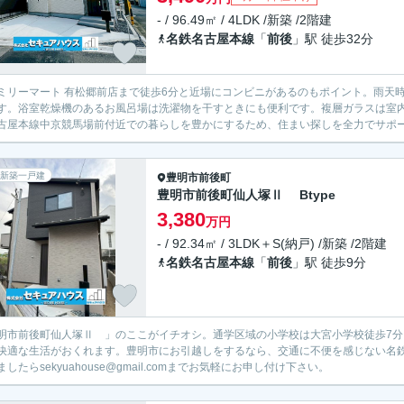
- / 96.49㎡ / 4LDK /新築 /2階建
名鉄名古屋本線
「
前後
」駅 徒歩32分
ミリーマート 有松郷前店まで徒歩6分と近場にコンビニがあるのもポイント。雨天
す。浴室乾燥機のあるお風呂場は洗濯物を干すときにも便利です。複層ガラスは室
古屋本線中京競馬場前付近での暮らしを豊かにするため、住まい探しを全力でサポー
新築一戸建
豊明市
前後町
豊明市前後町仙人塚Ⅱ Btype
3,380
万円
- / 92.34㎡ / 3LDK＋S(納戸) /新築 /2階建
名鉄名古屋本線
「
前後
」駅 徒歩9分
明市前後町仙人塚Ⅱ 」のここがイチオシ。通学区域の小学校は大宮小学校徒歩7分。
快適な生活がおくれます。豊明市にお引越しをするなら、交通に不便を感じない名
ましたらsekyuahouse@gmail.comまでお気軽にお申し付け下さい。