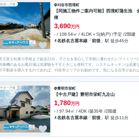
新築一戸建
刈谷市
西境町
【同施工物件ご案内可能】西境町蒲生池 
棟
3,690
万円
- / 108.54㎡ / 4LDK＋S(納戸) /予定 /2階建
名鉄名古屋本線
「
前後
」駅 徒歩45分
市立富士松東小学校まで徒歩22分。子どもを安心して学校に通わせたいファミリー
乾燥機のあるお風呂場は洗濯物を干すときにも便利です。システムキッチンは必要
で不動産を購入するのであれば、刈谷市エリアがお勧めです。気になる点等があれば、0562
中古一戸建
豊明市
栄町
【中古戸建】豊明市栄町九左山
1,780
万円
- / 97.94㎡ / 4DK /築35年 /2階建
名鉄名古屋本線
「
前後
」駅 徒歩11分