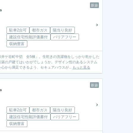
新築
中
駐車2台可
都市ガス
陽当り良好
建設住宅性能評価書付
バリアフリー
収納豊富
市井ケ谷町中切 全5棟」。生乾きの洗濯物をしっかり乾かした
新築の戸建てはいかがでしょうか。デザイン性のあるシステム
心から満足できるよう、セキュアハウスが...
もっと見る
新築
中
駐車2台可
都市ガス
陽当り良好
建設住宅性能評価書付
バリアフリー
収納豊富