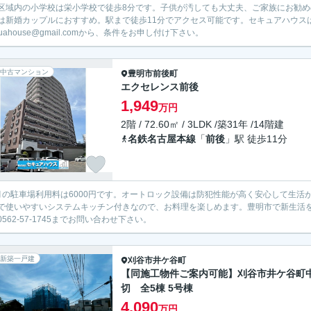
区域内の小学校は栄小学校で徒歩8分です。子供が汚しても大丈夫、ご家族にお勧め
は新婚カップルにおすすめ。駅まで徒歩11分でアクセス可能です。セキュアハウスは、様
yuahouse@gmail.comから、条件をお申し付け下さい。
中古マンション
豊明市
前後町
エクセレンス前後
1,949
万円
2階 / 72.60㎡ / 3LDK /築31年 /14階建
名鉄名古屋本線
「
前後
」駅 徒歩11分
月の駐車場利用料は6000円です。オートロック設備は防犯性能が高く安心して生活が
で使いやすいシステムキッチン付きなので、お料理を楽しめます。豊明市で新生活
0562-57-1745までお問い合わせ下さい。
新築一戸建
刈谷市
井ケ谷町
【同施工物件ご案内可能】刈谷市井ケ谷町
切 全5棟 5号棟
4,090
万円