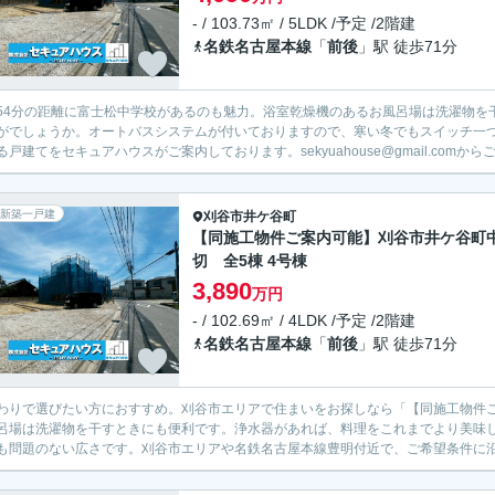
- / 103.73㎡ / 5LDK /予定 /2階建
名鉄名古屋本線
「
前後
」駅 徒歩71分
54分の距離に富士松中学校があるのも魅力。浴室乾燥機のあるお風呂場は洗濯物を
がでしょうか。オートバスシステムが付いておりますので、寒い冬でもスイッチ一
る戸建てをセキュアハウスがご案内しております。sekyuahouse@gmail.comか
新築一戸建
刈谷市
井ケ谷町
【同施工物件ご案内可能】刈谷市井ケ谷町
切 全5棟 4号棟
3,890
万円
- / 102.69㎡ / 4LDK /予定 /2階建
名鉄名古屋本線
「
前後
」駅 徒歩71分
わりで選びたい方におすすめ。刈谷市エリアで住まいをお探しなら「【同施工物件
呂場は洗濯物を干すときにも便利です。浄水器があれば、料理をこれまでより美味しく
も問題のない広さです。刈谷市エリアや名鉄名古屋本線豊明付近で、ご希望条件に沿っ