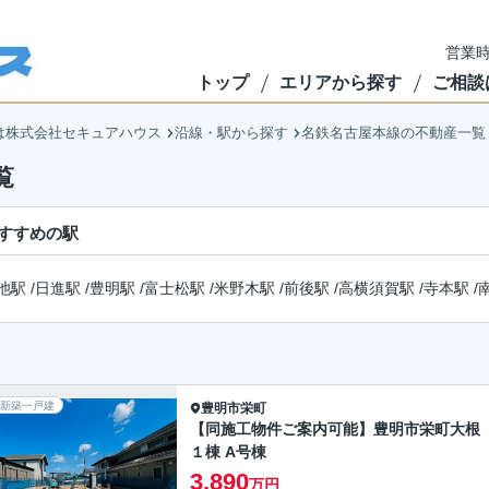
営業時
トップ
エリアから探す
ご相談
は株式会社セキュアハウス
沿線・駅から探す
名鉄名古屋本線の不動産一覧
覧
すすめの駅
池駅
/
日進駅
/
豊明駅
/
富士松駅
/
米野木駅
/
前後駅
/
高横須賀駅
/
寺本駅
/
新築一戸建
豊明市
栄町
【同施工物件ご案内可能】豊明市栄町大根
１棟 A号棟
3,890
万円