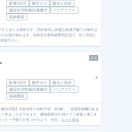
駐車2台可
都市ガス
陽当り良好
建設住宅性能評価書付
バリアフリー
収納豊富
干すときにも便利です。内外装共に綺麗な新築戸建ての物件は
つでお湯が張れます。名鉄名古屋本線豊明近辺で、日々笑顔に
らご依頼下さい。
新築
中
駐車2台可
都市ガス
陽当り良好
建設住宅性能評価書付
バリアフリー
収納豊富
ご案内可能】刈谷市井ケ谷町中切 全5棟」。浴室乾燥機のある
作ることができます。建物面積102.69㎡でご家族と過ごす
た一戸建てが見つかるよう、当社...
もっと見る