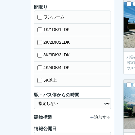
間取り
ワンルーム
1K/1DK/1LDK
2K/2DK/2LDK
3K/3DK/3LDK
刈谷
浴室
4K/4DK/4LDK
ウス
5K以上
駅・バス停からの時間
建物構造
追加する
情報公開日