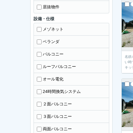
居抜物件
設備・仕様
メゾネット
ベランダ
バルコニー
名鉄
い時
ルーフバルコニー
キッ
オール電化
24時間換気システム
２面バルコニー
３面バルコニー
両面バルコニー