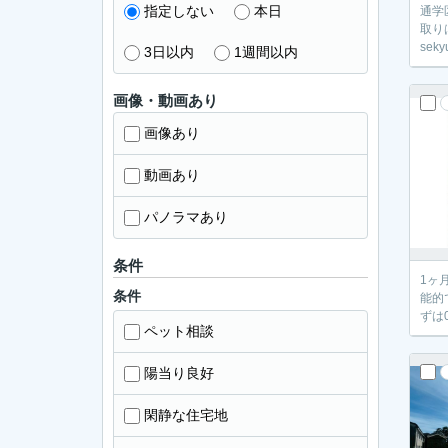
指定しない
本日
通学
取り
sek
3日以内
1週間以内
画像・動画あり
画像あり
動画あり
パノラマあり
条件
1ヶ
条件
能的
ずは
ペット相談
陽当り良好
閑静な住宅地