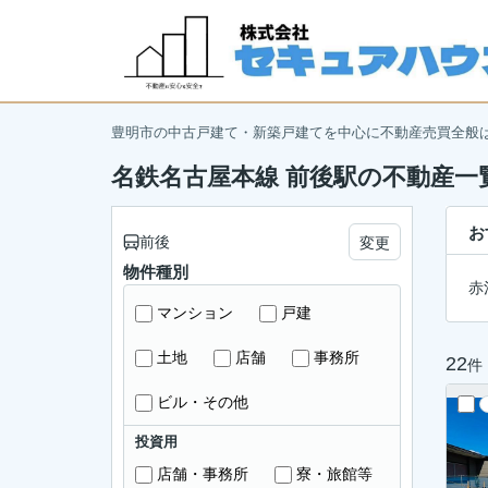
豊明市の中古戸建て・新築戸建てを中心に不動産売買全般
名鉄名古屋本線 前後駅の不動産一
お
前後
変更
物件種別
赤
マンション
戸建
土地
店舗
事務所
22
件
ビル・その他
投資用
店舗・事務所
寮・旅館等