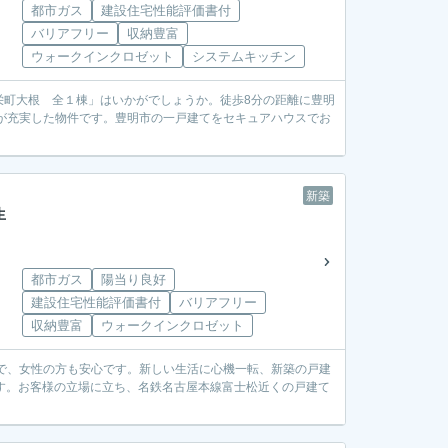
都市ガス
建設住宅性能評価書付
バリアフリー
収納豊富
ウォークインクロゼット
システムキッチン
栄町大根 全１棟」はいかがでしょうか。徒歩8分の距離に豊明
が充実した物件です。豊明市の一戸建てをセキュアハウスでお
新築
生
都市ガス
陽当り良好
建設住宅性能評価書付
バリアフリー
収納豊富
ウォークインクロゼット
で、女性の方も安心です。新しい生活に心機一転、新築の戸建
ます。お客様の立場に立ち、名鉄名古屋本線富士松近くの戸建て