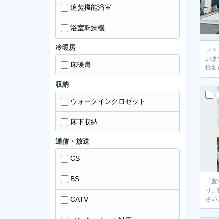
追焚機能浴室
浴室乾燥機
冷暖房
ファ
いま
床暖房
鉄名
収納
ウォークインクロゼット
床下収納
通信・放送
CS
BS
「豊
り、
CATV
ざい