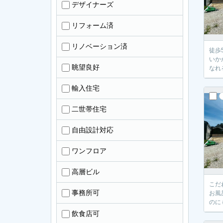
デザイナーズ
リフォーム済
リノベーション済
徒歩
いか
眺望良好
なれ
輸入住宅
二世帯住宅
自由設計対応
ワンフロア
高層ビル
こだ
事務所可
お風
のに
飲食店可