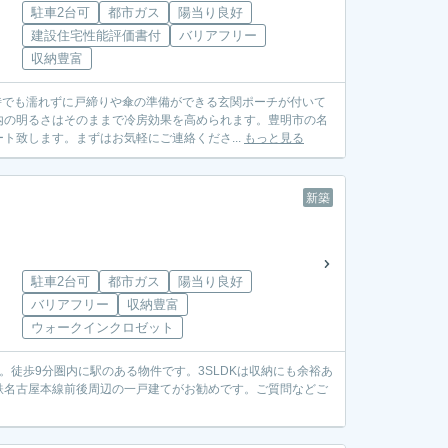
駐車2台可
都市ガス
陽当り良好
建設住宅性能評価書付
バリアフリー
収納豊富
時でも濡れずに戸締りや傘の準備ができる玄関ポーチが付いて
内の明るさはそのままで冷房効果を高められます。豊明市の名
ト致します。まずはお気軽にご連絡くださ...
もっと見る
新築
駐車2台可
都市ガス
陽当り良好
バリアフリー
収納豊富
ウォークインクロゼット
徒歩9分圏内に駅のある物件です。3SLDKは収納にも余裕あ
鉄名古屋本線前後周辺の一戸建てがお勧めです。ご質問などご