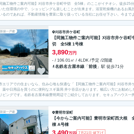
同施工物件ご案内可能】刈谷市井ケ谷町中切 全5棟」のここがイチオシ。徒歩25
いた住環境の中で、ショッピングも楽しむことが出来ます。浴室乾燥機のあるお風
いるのであれば、不動産情報を豊富に取り扱っている当社にお任せ下さい。今までよ
新築一戸建
刈谷市
井ケ谷町
【同施工物件ご案内可能】刈谷市井ケ谷町
切 全5棟 1号棟
3,890
万円
- / 106.01㎡ / 4LDK /予定 /2階建
名鉄名古屋本線
「
前後
」駅 徒歩71分
市エリアでの住まいなら、住み心地も快適な「【同施工物件ご案内可能】刈谷市井ケ
、薬や日用品を買うのに便利なスギ薬局 井ケ谷店があります。幅広い方にお勧めし
リビングです。名鉄名古屋本線豊明周辺でご紹介しております、セキュアハウス一押し
新築一戸建
豊明市
栄町
【今からご案内可能】豊明市栄町西大根 
棟 A号棟
3,490
7月21日 値下げ
万円