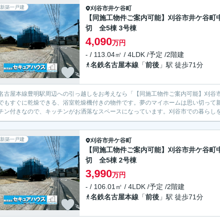
新築一戸建
刈谷市
井ケ谷町
【同施工物件ご案内可能】刈谷市井ケ谷町
切 全5棟 3号棟
4,090
万円
- / 113.04㎡ / 4LDK /予定 /2階建
名鉄名古屋本線
「
前後
」駅 徒歩71分
名古屋本線豊明駅周辺への引っ越しをお考えなら「【同施工物件ご案内可能】刈谷
でもすぐに乾燥できる、浴室乾燥機付きの物件です。夢のマイホームは思い切って
チン付きなので、キッチンがお洒落なスペースになっています。刈谷市での暮らしを
新築一戸建
刈谷市
井ケ谷町
【同施工物件ご案内可能】刈谷市井ケ谷町
切 全5棟 2号棟
3,990
万円
- / 106.01㎡ / 4LDK /予定 /2階建
名鉄名古屋本線
「
前後
」駅 徒歩71分