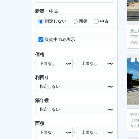
新築・中古
指定しない
新築
中古
新生
市立
販売中のみ表示
求め
価格
～
利回り
築年数
外室
て物
面積
をお探
～