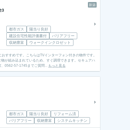
新築
全3
都市ガス
陽当り良好
建設住宅性能評価書付
バリアフリー
収納豊富
ウォークインクロゼット
におすすめです。こちらはTVインターフォン付きの物件です。
な物が組み込まれているため、すぐ調理できます。セキュアハ
-57-1745までご質問...
もっと見る
都市ガス
陽当り良好
リフォーム済
バリアフリー
収納豊富
システムキッチン