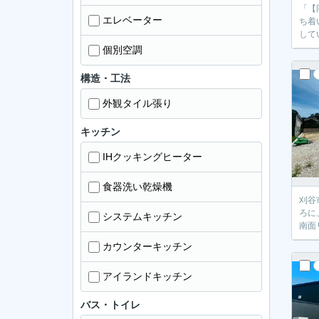
「【
エレベーター
ち着
して
個別空調
構造・工法
外観タイル張り
キッチン
IHクッキングヒーター
食器洗い乾燥機
刈谷
ろに
システムキッチン
南面
カウンターキッチン
アイランドキッチン
バス・トイレ