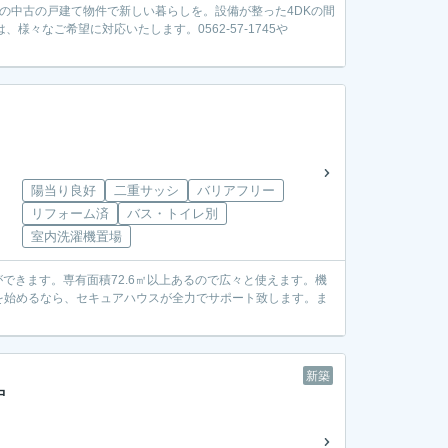
の中古の戸建て物件で新しい暮らしを。設備が整った4DKの間
々なご希望に対応いたします。0562-57-1745や
陽当り良好
二重サッシ
バリアフリー
リフォーム済
バス・トイレ別
室内洗濯機置場
できます。専有面積72.6㎡以上あるので広々と使えます。機
を始めるなら、セキュアハウスが全力でサポート致します。ま
新築
中