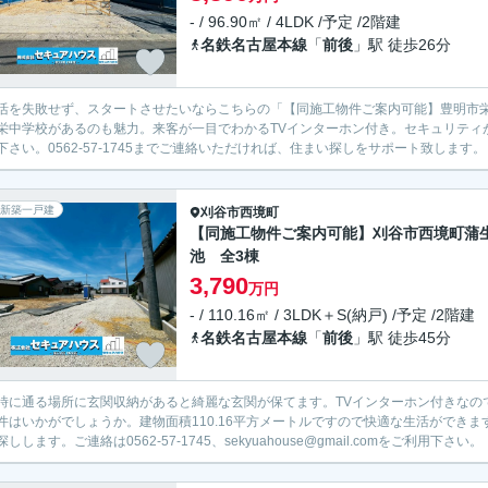
- / 96.90㎡ / 4LDK /予定 /2階建
名鉄名古屋本線
「
前後
」駅 徒歩26分
活を失敗せず、スタートさせたいならこちらの「【同施工物件ご案内可能】豊明市
栄中学校があるのも魅力。来客が一目でわかるTVインターホン付き。セキュリティ
下さい。0562-57-1745までご連絡いただければ、住まい探しをサポート致します。
新築一戸建
刈谷市
西境町
【同施工物件ご案内可能】刈谷市西境町蒲
池 全3棟
3,790
万円
- / 110.16㎡ / 3LDK＋S(納戸) /予定 /2階建
名鉄名古屋本線
「
前後
」駅 徒歩45分
時に通る場所に玄関収納があると綺麗な玄関が保てます。TVインターホン付きなの
件はいかがでしょうか。建物面積110.16平方メートルですので快適な生活ができ
しします。ご連絡は0562-57-1745、sekyuahouse@gmail.comをご利用下さい。