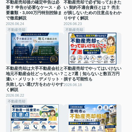
不動産売却後の確定申告は必
不動産売却で必ず知っておきた
要？ 申告が必要なケース・必
い 契約不適合責任とは？ 売主
要書類・3,000万円特別控除ま
が損しないための注意点をわか
で徹底解説
りやすく解説
2026.06.24
2026.06.23
不動産売却
不動産売却
不動産売却は大手不動産会社と
不動産売却でやってはいけない
地元不動産会社どっちがいい？
こと7選｜知らないと数百万円
違い・メリット・デメリット・
損する可能性も
失敗しない選び方をわかりやす
2026.06.18
く解説
2026.06.22
不動産売却