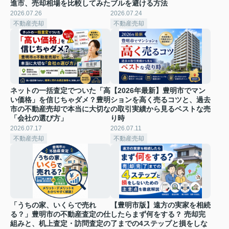
進市、売却相場を比較してみた
ブルを避ける方法
2026.07.26
2026.07.24
不動産売却
不動産売却
ネットの一括査定でついた「高
【2026年最新】豊明市でマン
い価格」を信じちゃダメ？豊明
ションを高く売るコツと、過去
市の不動産売却で本当に大切な
の取引実績から見るベストな売
「会社の選び方」
り時
2026.07.17
2026.07.11
不動産売却
不動産売却
「うちの家、いくらで売れ
【豊明市版】遠方の実家を相続
る？」豊明市の不動産査定の仕
したらまず何をする？ 売却完
組みと、机上査定・訪問査定の
了までの4ステップと損をしな