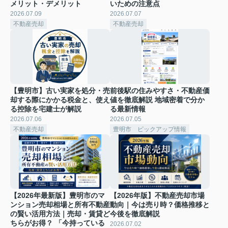
メリット・デメリット
いための注意点
2026.07.09
2026.07.07
不動産売却
不動産売却
【豊明市】古い実家を処分・売
前後駅の住みやすさ・不動産価
却する際にかかる税金と、使え
値を徹底解説 地域密着で分か
る控除を宅建士が解説
る最新情報
2026.07.06
2026.07.05
不動産売却
豊明市 ピックアップ情報
【2026年最新版】豊明市のマ
【2026年版】不動産売却市場
ンション売却相場と所有不動産
動向｜今は売り時？価格推移と
の賢い活用方法｜売却・賃貸ど
今後を徹底解説
ちらがお得？ 「今持っている
2026.07.02