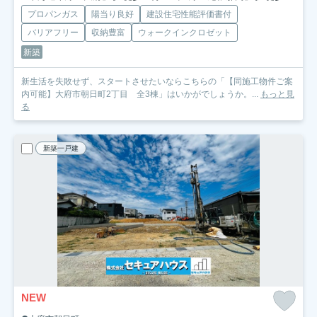
プロパンガス
陽当り良好
建設住宅性能評価書付
バリアフリー
収納豊富
ウォークインクロゼット
新築
新生活を失敗せず、スタートさせたいならこちらの「【同施工物件ご案
内可能】大府市朝日町2丁目 全3棟」はいかがでしょうか。...
もっと見
る
新築一戸建
NEW