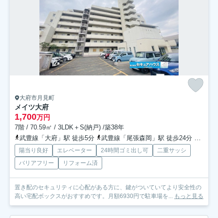
大府市月見町
メイツ大府
1,700
万円
7階 / 70.59㎡ / 3LDK＋S(納戸) /築38年
武豊線「大府」駅 徒歩5分
武豊線「尾張森岡」駅 徒歩24分
東海道
陽当り良好
エレベーター
24時間ゴミ出し可
二重サッシ
バリアフリー
リフォーム済
置き配のセキュリティに心配がある方に、鍵がついていてより安全性の
高い宅配ボックスがおすすめです。月額6930円で駐車場を...
もっと見る