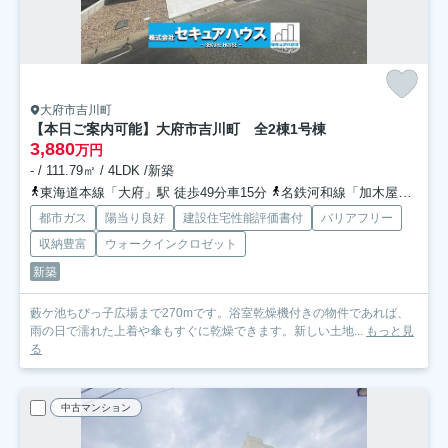
大府市吉川町
【本日ご案内可能】大府市吉川町 全2棟
1号棟
3,880
万円
- / 111.79㎡ / 4LDK /新築
東海道本線「大府」駅 徒歩49分車15分
名鉄河和線「加木屋中ノ池」駅 徒歩35分
都市ガス
陽当り良好
建設住宅性能評価書付
バリアフリー
収納豊富
ウォークインクロゼット
新築
藪ケ池ちびっ子広場まで270mです。浴室乾燥機付きの物件であれば、
雨の日で濡れた上着や傘もすぐに乾燥できます。新しい土地...
もっと見
る
中古マンション