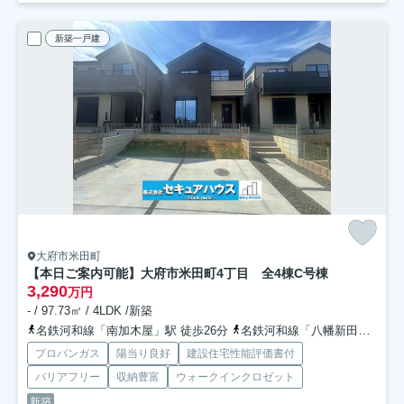
新築一戸建
大府市米田町
【本日ご案内可能】大府市米田町4丁目 全4棟
C号棟
3,290
万円
- / 97.73㎡ / 4LDK /新築
名鉄河和線「南加木屋」駅 徒歩26分
名鉄河和線「八幡新田」駅 徒歩32分
プロパンガス
陽当り良好
建設住宅性能評価書付
バリアフリー
収納豊富
ウォークインクロゼット
新築