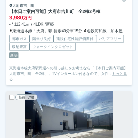
大府市吉川町
【本日ご案内可能】大府市吉川町 全2棟
2号棟
3,980
万円
- / 112.41㎡ / 4LDK /新築
東海道本線「大府」駅 徒歩49分車15分
名鉄河和線「加木屋中ノ池」駅 徒歩35分
都市ガス
陽当り良好
建設住宅性能評価書付
バリアフリー
収納豊富
ウォークインクロゼット
新築
東海道本線大府駅周辺への引っ越しをお考えなら「【本日ご案内可能】
大府市吉川町 全2棟」。TVインターホン付きなので、女性...
もっと見
る
新築一戸建