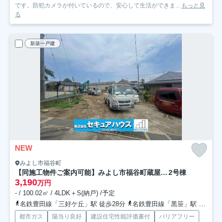
です。防犯カメラが付いているので、安心して生活ができま...
もっと見
る
新築一戸建
NEW
みよし市福谷町
【同施工物件ご案内可能】みよし市福谷町蔵屋敷 全3棟
2号棟
3,190
万円
- / 100.02㎡ / 4LDK＋S(納戸) /予定
名鉄豊田線「三好ケ丘」駅 徒歩28分
名鉄豊田線「黒笹」駅 徒歩29分
都市ガス
陽当り良好
建設住宅性能評価書付
バリアフリー