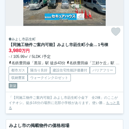
みよし市莇生町
【同施工物件ご案内可能】みよし市莇生町小金下 全2棟
1号棟
3,980
万円
- / 105.99㎡ / 5LDK /予定
名鉄豊田線「黒笹」駅 徒歩43分
名鉄豊田線「三好ケ丘」駅 徒歩48分
都市ガス
陽当り良好
建設住宅性能評価書付
バリアフリー
収納豊富
ウォークインクロゼット
新築
「【同施工物件ご案内可能】みよし市莇生町小金下 全2棟」のここが
イチオシ。徒歩16分の場所に北部小学校があります。使い勝...
もっと見
る
みよし市の掲載物件の価格相場