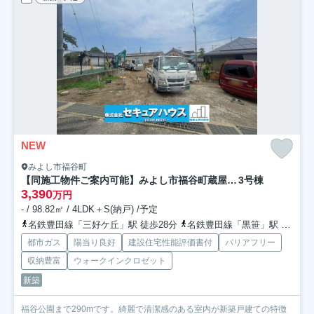
NEW
みよし市福谷町
【同施工物件ご案内可能】みよし市福谷町蔵屋敷 全3棟
3号棟
3,390
万円
- / 98.82㎡ / 4LDK＋S(納戸) /予定
名鉄豊田線「三好ケ丘」駅 徒歩28分
名鉄豊田線「黒笹」駅 徒歩29分
都市ガス
陽当り良好
建設住宅性能評価書付
バリアフリー
収納豊富
ウォークインクロゼット
新築
福谷公園まで290mです。綺麗で清潔感のある室内が新築戸建ての特徴