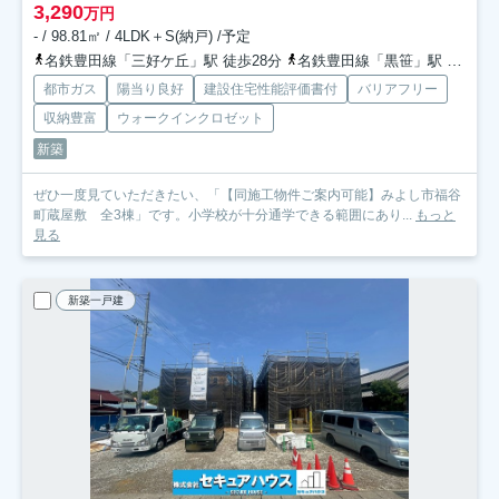
3,290
万円
- / 98.81㎡ / 4LDK＋S(納戸) /予定
名鉄豊田線「三好ケ丘」駅 徒歩28分
名鉄豊田線「黒笹」駅 徒歩29分
都市ガス
陽当り良好
建設住宅性能評価書付
バリアフリー
収納豊富
ウォークインクロゼット
新築
ぜひ一度見ていただきたい、「【同施工物件ご案内可能】みよし市福谷
町蔵屋敷 全3棟」です。小学校が十分通学できる範囲にあり...
もっと
見る
新築一戸建