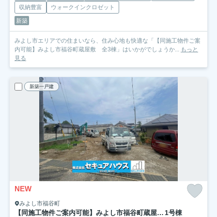
収納豊富
ウォークインクロゼット
新築
みよし市エリアでの住まいなら、住み心地も快適な「【同施工物件ご案
内可能】みよし市福谷町蔵屋敷 全3棟」はいかがでしょうか...
もっと
見る
新築一戸建
NEW
みよし市福谷町
【同施工物件ご案内可能】みよし市福谷町蔵屋敷 全3棟
1号棟