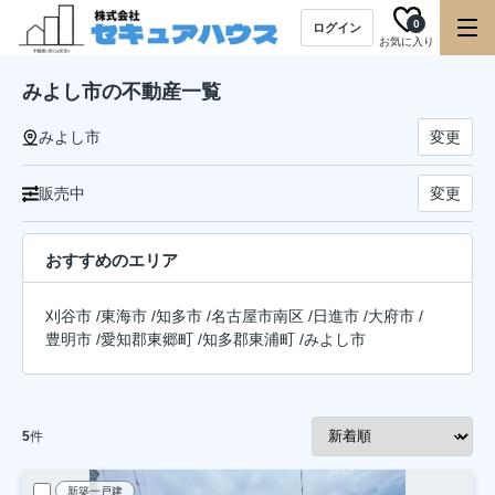
0
ログイン
お気に入り
みよし市の不動産一覧
みよし市
変更
販売中
変更
おすすめのエリア
刈谷市
/
東海市
/
知多市
/
名古屋市南区
/
日進市
/
大府市
/
豊明市
/
愛知郡東郷町
/
知多郡東浦町
/
みよし市
5
件
新築一戸建