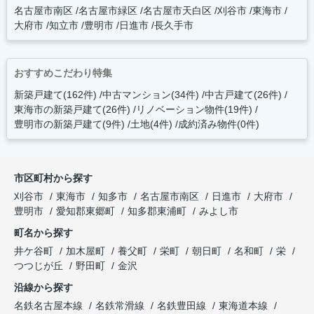
名古屋市南区
名古屋市緑区
名古屋市天白区
刈谷市
東海市
大府市
知立市
豊明市
日進市
長久手市
おすすめこだわり特集
新築戸建て(162件)
中古マンション(34件)
中古戸建て(26件)
東海市の新築戸建て(26件)
リノベーション物件(19件)
豊明市の新築戸建て(9件)
土地(4件)
成約済み物件(0件)
市区町村から探す
刈谷市
東海市
知多市
名古屋市南区
日進市
大府市
豊明市
愛知郡東郷町
知多郡東浦町
みよし市
町名から探す
井ケ谷町
加木屋町
養父町
栄町
朝日町
名和町
栄
つつじが丘
野田町
金沢
沿線から探す
名鉄名古屋本線
名鉄常滑線
名鉄豊田線
東海道本線