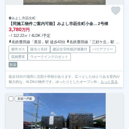
みよし市莇生町
【同施工物件ご案内可能】みよし市莇生町小金下 全2棟
2号棟
3,780
万円
- / 112.22㎡ / 4LDK /予定
名鉄豊田線「黒笹」駅 徒歩43分
名鉄豊田線「三好ケ丘」駅 徒歩48分
都市ガス
陽当り良好
建設住宅性能評価書付
バリアフリー
収納豊富
ウォークインクロゼット
新築
徒歩16分の場所に北部小学校があります。広々としたゆとりある室内が
魅力的な、4LDKの物件です。ゆったりとしたオープン外...
もっと見る
新築一戸建