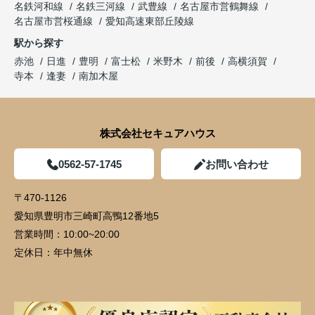
名鉄河和線
名鉄三河線
武豊線
名古屋市営鶴舞線
名古屋市営桜通線
愛知高速東部丘陵線
駅から探す
赤池
日進
豊明
富士松
米野木
前後
高横須賀
寺本
逢妻
南加木屋
株式会社セキュアハウス
0562-57-1745
お問い合わせ
〒470-1126
愛知県豊明市三崎町高鴨12番地5
営業時間：
10:00~20:00
定休日：
年中無休