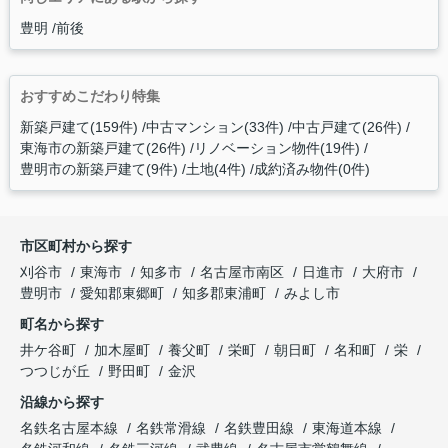
豊明
前後
おすすめこだわり特集
新築戸建て(159件)
中古マンション(33件)
中古戸建て(26件)
東海市の新築戸建て(26件)
リノベーション物件(19件)
豊明市の新築戸建て(9件)
土地(4件)
成約済み物件(0件)
市区町村から探す
刈谷市
東海市
知多市
名古屋市南区
日進市
大府市
豊明市
愛知郡東郷町
知多郡東浦町
みよし市
町名から探す
井ケ谷町
加木屋町
養父町
栄町
朝日町
名和町
栄
つつじが丘
野田町
金沢
沿線から探す
名鉄名古屋本線
名鉄常滑線
名鉄豊田線
東海道本線