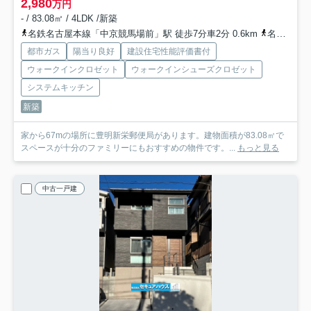
2,980
万円
- / 83.08㎡ / 4LDK /新築
名鉄名古屋本線「中京競馬場前」駅 徒歩7分車2分 0.6km
名鉄名古屋本線「前後」駅 徒歩22分車7分 2.2km
都市ガス
陽当り良好
建設住宅性能評価書付
ウォークインクロゼット
ウォークインシューズクロゼット
システムキッチン
新築
家から67mの場所に豊明新栄郵便局があります。建物面積が83.08㎡で
スペースが十分のファミリーにもおすすめの物件です。...
もっと見る
中古一戸建