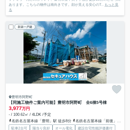
あります。こちらの物件は南向きです。顔が見える安心のT...
もっと見
る
新築一戸建
豊明市阿野町
【同施工物件ご案内可能】豊明市阿野町 全6棟
5号棟
3,977
万円
- / 100.62㎡ / 4LDK /予定
名鉄名古屋本線「豊明」駅 徒歩8分
名鉄名古屋本線「前後」駅 徒歩22分
駐車2台可
陽当り良好
オール電化
建設住宅性能評価書付