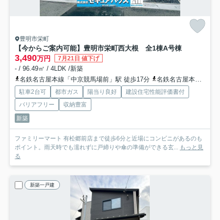
豊明市栄町
【今からご案内可能】豊明市栄町西大根 全1棟
A号棟
3,490
万円
7月21日 値下げ
- / 96.49㎡ / 4LDK /新築
名鉄名古屋本線「中京競馬場前」駅 徒歩17分
名鉄名古屋本線「前後」駅 徒歩32分
駐車2台可
都市ガス
陽当り良好
建設住宅性能評価書付
バリアフリー
収納豊富
新築
ファミリーマート 有松郷前店まで徒歩6分と近場にコンビニがあるのも
ポイント。雨天時でも濡れずに戸締りや傘の準備ができる玄...
もっと見
る
新築一戸建