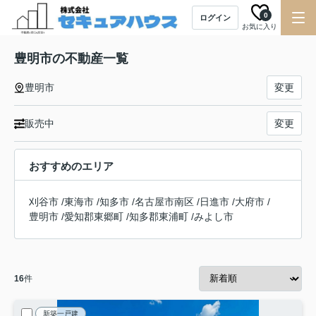
0
ログイン
お気に入り
豊明市の不動産一覧
豊明市
変更
販売中
変更
おすすめのエリア
刈谷市
/
東海市
/
知多市
/
名古屋市南区
/
日進市
/
大府市
/
豊明市
/
愛知郡東郷町
/
知多郡東浦町
/
みよし市
16
件
新築一戸建