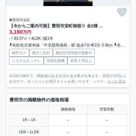
豊明市栄町
【今からご案内可能】豊明市栄町南舘Ⅱ 全2棟 A棟
3,180
万円
- / 83.07㎡ / 4LDK /築1年
名鉄名古屋本線「中京競馬場前」駅 徒歩7分車2分 0.6km
名鉄名古屋本線「前後」駅 徒歩22分車6分 2.2km
都市ガス
陽当り良好
建設住宅性能評価書付
システムキッチン
浴室乾燥機
浴室１坪以上
4LDKの物件で、開放感のある生活を送る事が出来ます。浴室が1坪以上
あるので、ゆったりとお風呂タイムを過ごせます。システ...
もっと見る
豊明市の掲載物件の価格相場
価格相場
空室件数
-
-
1R～1K
-
-
1DK～1LDK