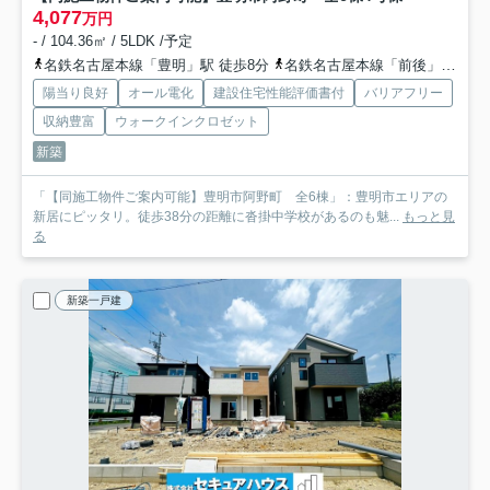
4,077
万円
- / 104.36㎡ / 5LDK /予定
名鉄名古屋本線「豊明」駅 徒歩8分
名鉄名古屋本線「前後」駅 徒歩22分
陽当り良好
オール電化
建設住宅性能評価書付
バリアフリー
収納豊富
ウォークインクロゼット
新築
「【同施工物件ご案内可能】豊明市阿野町 全6棟」：豊明市エリアの
新居にピッタリ。徒歩38分の距離に沓掛中学校があるのも魅...
もっと見
る
新築一戸建