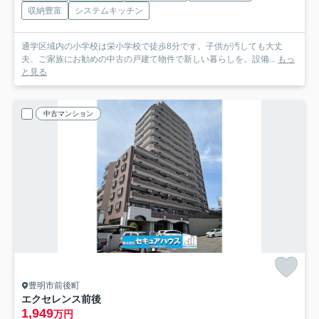
収納豊富
システムキッチン
通学区域内の小学校は栄小学校で徒歩8分です。子供が汚しても大丈
夫、ご家族にお勧めの中古の戸建て物件で新しい暮らしを。設備...
もっ
と見る
中古マンション
豊明市前後町
エクセレンス前後
1,949
万円