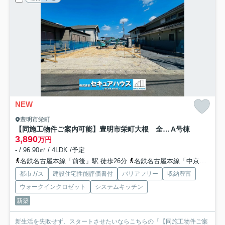
NEW
豊明市栄町
【同施工物件ご案内可能】豊明市栄町大根 全１棟
A号棟
3,890
万円
- / 96.90㎡ / 4LDK /予定
名鉄名古屋本線「前後」駅 徒歩26分
名鉄名古屋本線「中京競馬場前」駅 徒歩30分
都市ガス
建設住宅性能評価書付
バリアフリー
収納豊富
ウォークインクロゼット
システムキッチン
新築
新生活を失敗せず、スタートさせたいならこちらの「【同施工物件ご案