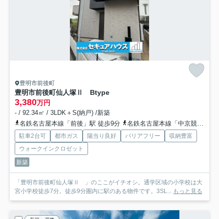
豊明市前後町
豊明市前後町仙人塚Ⅱ
Btype
3,380
万円
- / 92.34㎡ / 3LDK＋S(納戸) /新築
名鉄名古屋本線「前後」駅 徒歩9分
名鉄名古屋本線「中京競馬場前」駅 徒歩24分
駐車2台可
都市ガス
陽当り良好
バリアフリー
収納豊富
ウォークインクロゼット
新築
「豊明市前後町仙人塚Ⅱ 」のここがイチオシ。通学区域の小学校は大
宮小学校徒歩7分。徒歩9分圏内に駅のある物件です。3SL...
もっと見る