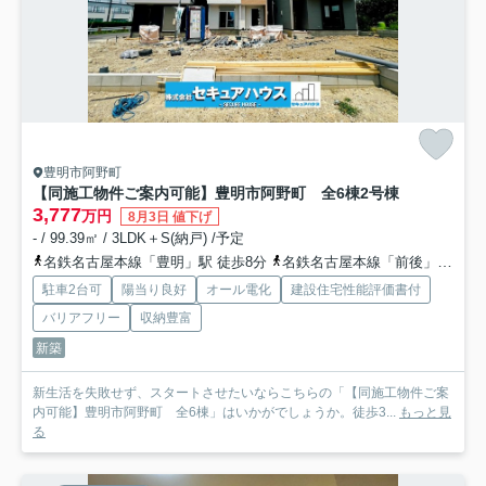
豊明市阿野町
【同施工物件ご案内可能】豊明市阿野町 全6棟
2号棟
3,777
万円
8月3日 値下げ
- / 99.39㎡ / 3LDK＋S(納戸) /予定
名鉄名古屋本線「豊明」駅 徒歩8分
名鉄名古屋本線「前後」駅 徒歩22分
駐車2台可
陽当り良好
オール電化
建設住宅性能評価書付
バリアフリー
収納豊富
新築
新生活を失敗せず、スタートさせたいならこちらの「【同施工物件ご案
内可能】豊明市阿野町 全6棟」はいかがでしょうか。徒歩3...
もっと見
る