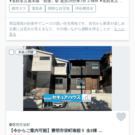
名鉄名古屋本線「前後」駅 徒歩25分車7分 2.6km
名鉄名古屋本線「中京競馬場前」駅 徒歩30分車7分 2.6km
都市ガス
電気有
閑静な住宅地
浄化槽排水
周辺環境が好条件でニーズの高い住宅用地です。自宅から夜景が楽しめ
る夏には花火が見えるなど、その場いながら感動を得ることが...
もっと
見る
新築一戸建
豊明市栄町
【今からご案内可能】豊明市栄町南舘Ⅱ 全2棟 B棟