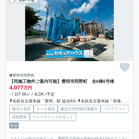
新築一戸建
豊明市阿野町
【同施工物件ご案内可能】豊明市阿野町 全6棟
6号棟
4,077
万円
- / 107.66㎡ / 4LDK /予定
名鉄名古屋本線「豊明」駅 徒歩8分
名鉄名古屋本線「前後」駅 徒歩22分
陽当り良好
オール電化
建設住宅性能評価書付
バリアフリー
収納豊富
ウォークインクロゼット
新築
ファミリー向けのポイント、豊明市立中央小学校が徒歩13分のところに