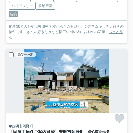
バリアフリー
収納豊富
新築
徒歩38分の距離に沓掛中学校があるのも魅力。システムキッチン付きの
物件です。きれい好きな方など幅広い層の方にお勧めの新築...
もっと見
る
新築一戸建
豊明市阿野町
【同施工物件ご案内可能】豊明市阿野町 全6棟
4号棟