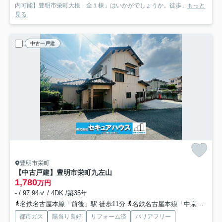
内可能】豊明市栄町大根 全１棟」はいかがでしょうか。徒歩...
もっと
見る
中古一戸建
豊明市栄町
【中古戸建】豊明市栄町九左山
1,780
万円
- / 97.94㎡ / 4DK /築35年
名鉄名古屋本線「前後」駅 徒歩11分
名鉄名古屋本線「中京競馬場前」駅 徒歩22分
都市ガス
陽当り良好
リフォーム済
バリアフリー