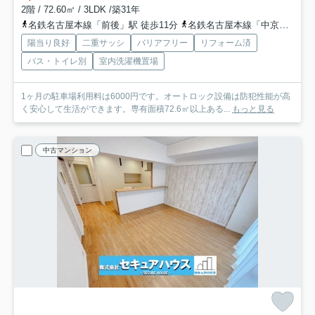
2階 / 72.60㎡ / 3LDK /築31年
名鉄名古屋本線「前後」駅 徒歩11分
名鉄名古屋本線「中京競馬場前」駅 徒歩21分
陽当り良好
二重サッシ
バリアフリー
リフォーム済
バス・トイレ別
室内洗濯機置場
1ヶ月の駐車場利用料は6000円です。オートロック設備は防犯性能が高
く安心して生活ができます。専有面積72.6㎡以上ある...
もっと見る
中古マンション