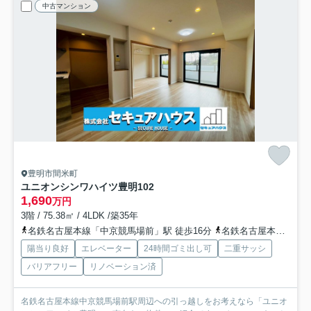
中古マンション
豊明市間米町
ユニオンシンワハイツ豊明
102
1,690
万円
3階 / 75.38㎡ / 4LDK /築35年
名鉄名古屋本線「中京競馬場前」駅 徒歩16分
名鉄名古屋本線「前後」駅 徒歩19分
陽当り良好
エレベーター
24時間ゴミ出し可
二重サッシ
バリアフリー
リノベーション済
名鉄名古屋本線中京競馬場前駅周辺への引っ越しをお考えなら「ユニオ