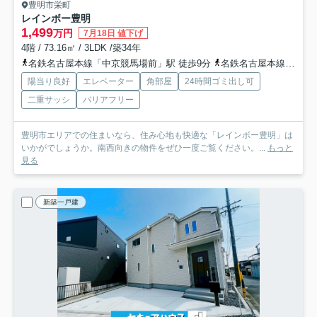
豊明市栄町
レインボー豊明
1,499
万円
7月18日 値下げ
4階 / 73.16㎡ / 3LDK /築34年
名鉄名古屋本線「中京競馬場前」駅 徒歩9分
名鉄名古屋本線「有松」駅 徒歩10分
陽当り良好
エレベーター
角部屋
24時間ゴミ出し可
二重サッシ
バリアフリー
豊明市エリアでの住まいなら、住み心地も快適な「レインボー豊明」は
いかがでしょうか。南西向きの物件をぜひ一度ご覧ください。...
もっと
見る
新築一戸建