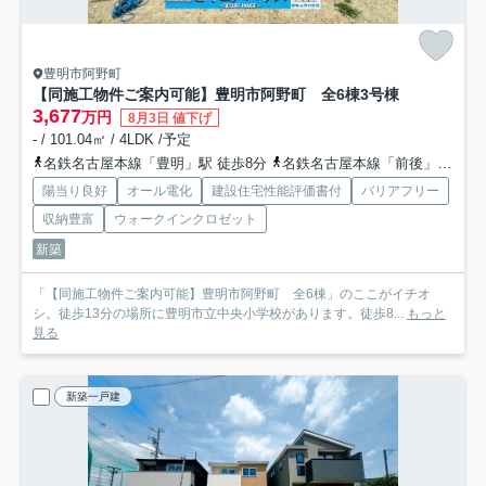
豊明市阿野町
【同施工物件ご案内可能】豊明市阿野町 全6棟
3号棟
3,677
万円
8月3日 値下げ
- / 101.04㎡ / 4LDK /予定
名鉄名古屋本線「豊明」駅 徒歩8分
名鉄名古屋本線「前後」駅 徒歩22分
陽当り良好
オール電化
建設住宅性能評価書付
バリアフリー
収納豊富
ウォークインクロゼット
新築
「【同施工物件ご案内可能】豊明市阿野町 全6棟」のここがイチオ
シ。徒歩13分の場所に豊明市立中央小学校があります。徒歩8...
もっと
見る
新築一戸建