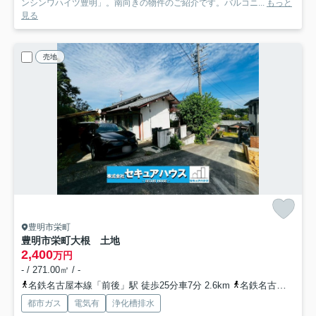
ンシンワハイツ豊明」。南向きの物件のご紹介です。バルコニ...
もっと
見る
売地
豊明市栄町
豊明市栄町大根 土地
2,400
万円
- / 271.00㎡ / -
名鉄名古屋本線「前後」駅 徒歩25分車7分 2.6km
名鉄名古屋本線「中京競馬場前」駅 徒歩29分車7分 2.6km
都市ガス
電気有
浄化槽排水