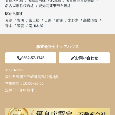
名鉄河和線
名鉄三河線
武豊線
名古屋市営鶴舞線
名古屋市営桜通線
愛知高速東部丘陵線
駅から探す
赤池
豊明
富士松
日進
前後
米野木
高横須賀
寺本
逢妻
南加木屋
株式会社セキュアハウス
0562-57-1745
お問い合わせ
〒470-1126
愛知県豊明市三崎町高鴨12番地5
営業時間：
10:00~20:00
定休日：
年中無休