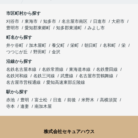
市区町村から探す
刈谷市
東海市
知多市
名古屋市南区
日進市
大府市
豊明市
愛知郡東郷町
知多郡東浦町
みよし市
町名から探す
井ケ谷町
加木屋町
養父町
栄町
朝日町
名和町
栄
つつじが丘
野田町
金沢
沿線から探す
名鉄名古屋本線
名鉄常滑線
東海道本線
名鉄豊田線
名鉄河和線
名鉄三河線
武豊線
名古屋市営鶴舞線
名古屋市営桜通線
愛知高速東部丘陵線
駅から探す
赤池
豊明
富士松
日進
前後
米野木
高横須賀
寺本
逢妻
南加木屋
株式会社セキュアハウス