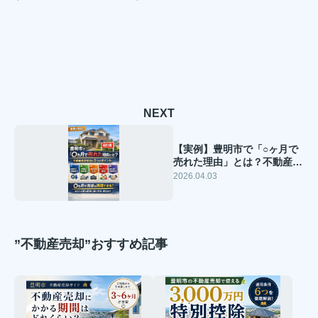
NEXT
【実例】豊明市で「○ヶ月で
売れた理由」とは？不動産売
却を成功させる5つのポイン
2026.04.03
ト
”不動産売却”おすすめ記事