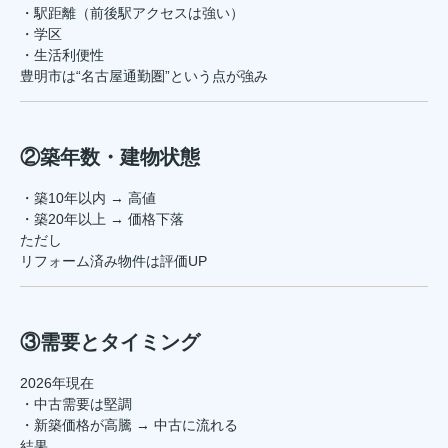
・駅距離（前後駅アクセスは強い）
・学区
・生活利便性
豊明市は“名古屋通勤圏”という点が強み
②築年数・建物状態
・築10年以内 → 高値
・築20年以上 → 価格下落
ただし
リフォーム済み物件は評価UP
③需要とタイミング
2026年現在
・中古需要は堅調
・新築価格が高騰 → 中古に流れる
結果