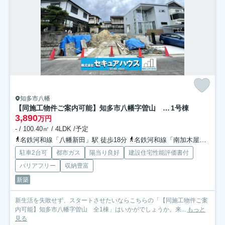
知多市八幡
【同施工物件ご案内可能】知多市八幡字曽山 全1棟
1号棟
3,890
万円
- / 100.40㎡ / 4LDK /予定
名鉄河和線「八幡新田」駅 徒歩18分
名鉄河和線「南加木屋」駅 徒歩18分
駐車2台可
都市ガス
陽当り良好
建設住宅性能評価書付
バリアフリー
収納豊富
新築
新生活を失敗せず、スタートさせたいならこちらの「【同施工物件ご案
内可能】知多市八幡字曽山 全1棟」はいかがでしょうか。来...
もっと
見る