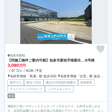
知多市新知
【同施工物件ご案内可能】知多市新知字南新生 全3棟
B号棟
3,090
万円
- / 97.72㎡ / 4LDK /予定
名鉄常滑線「長浦」駅 徒歩10分
名鉄常滑線「古見」駅 徒歩18分
都市ガス
陽当り良好
建設住宅性能評価書付
収納豊富
ウォークインクロゼット
システムキッチン
新築
機能的で使いやすいシステムキッチン付きなので、お料理を楽しめま
す。浴室乾燥機のあるお風呂場は洗濯物を干すときにも便利です...
もっ