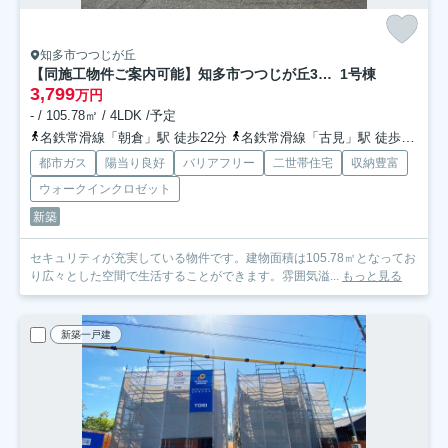
知多市つつじが丘
【同施工物件ご案内可能】知多市つつじが丘3丁目
1号棟
3,799
万円
- / 105.78㎡ / 4LDK /予定
名鉄常滑線「朝倉」駅 徒歩22分
名鉄常滑線「古見」駅 徒歩23分
都市ガス
陽当り良好
バリアフリー
二世帯住宅
収納豊富
ウォークインクロゼット
新築
セキュリティが充実している物件です。建物面積は105.78㎡となってお
り広々とした空間で生活することができます。雰囲気溢...
もっと見る
新築一戸建