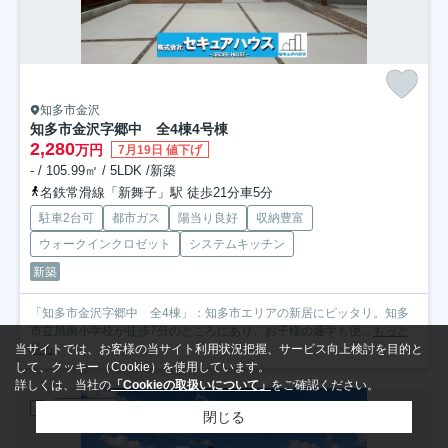
知多市金沢
知多市金沢字郷中 全4棟
4号棟
2,280
万円
7月19日 値下げ
- / 105.99㎡ / 5LDK /新築
名鉄常滑線「新舞子」駅 徒歩21分車5分
駐車2台可
都市ガス
陽当り良好
収納豊富
ウォークインクロゼット
システムキッチン
新築
「知多市金沢字郷中 全4棟」：知多市エリアの新居にピッタリ。知多
市立旭南小学校が徒歩7分のところにあり、お子様の通学も便...
もっと
見る
当サイトでは、お客様の当サイト利用状況把握、サービス向上検討を目的と
して、クッキー（Cookie）を使用しています。
詳しくは、当社の
「Cookieの取扱いについて」
をご確認ください。
新築一戸建
閉じる