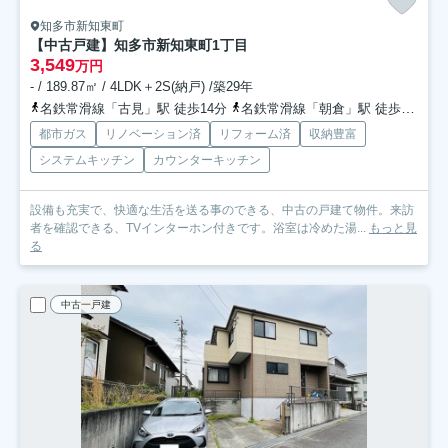
知多市新知東町
【中古戸建】知多市新知東町1丁目
3,549
万円
- / 189.87㎡ / 4LDK＋2S(納戸) /築29年
名鉄常滑線「古見」駅 徒歩14分
名鉄常滑線「朝倉」駅 徒歩20分
都市ガス
リノベーション済
リフォーム済
収納豊富
システムキッチン
カウンターキッチン
設備も充実で、快適な生活を送る事のできる、中古の戸建て物件。来訪
者を確認できる、TVインターホン付きです。浴室は冷めた湯...
もっと見
る
中古一戸建