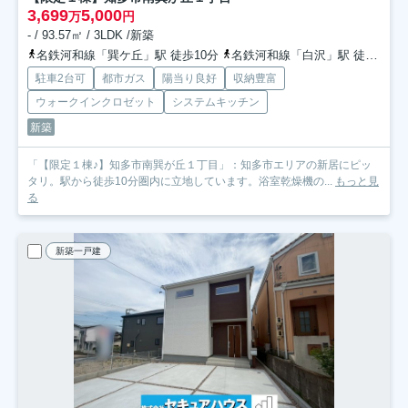
3,699
5,000
万
円
- / 93.57㎡ / 3LDK /新築
名鉄河和線「巽ケ丘」駅 徒歩10分
名鉄河和線「白沢」駅 徒歩15分
駐車2台可
都市ガス
陽当り良好
収納豊富
ウォークインクロゼット
システムキッチン
新築
「【限定１棟♪】知多市南巽が丘１丁目」：知多市エリアの新居にピッ
タリ。駅から徒歩10分圏内に立地しています。浴室乾燥機の...
もっと見
る
新築一戸建