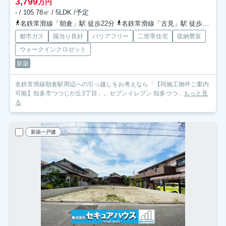
3,799
万円
- / 105.78㎡ / 5LDK /予定
名鉄常滑線「朝倉」駅 徒歩22分
名鉄常滑線「古見」駅 徒歩23分
都市ガス
陽当り良好
バリアフリー
二世帯住宅
収納豊富
ウォークインクロゼット
新築
名鉄常滑線朝倉駅周辺への引っ越しをお考えなら「【同施工物件ご案内
可能】知多市つつじが丘3丁目」。セブンイレブン 知多つつ...
もっと見
る
新築一戸建