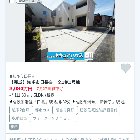
新築一戸建
知多市日長台
【完成】知多市日長台 全1棟
1号棟
3,080
万円
7月27日 値下げ
- / 111.80㎡ / 5LDK /新築
名鉄常滑線「日長」駅 徒歩32分
名鉄常滑線「新舞子」駅 徒歩37分
駐車2台可
都市ガス
陽当り良好
建設住宅性能評価書付
収納豊富
ウォークインクロゼット
新築
知多市エリアでの住まいなら、住み心地も快適な「【同施工物件ご案内