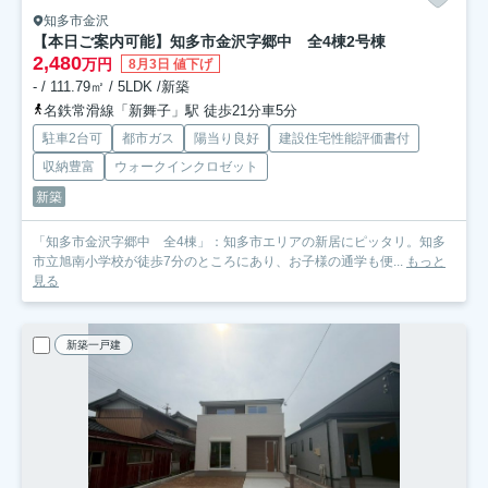
知多市金沢
【本日ご案内可能】知多市金沢字郷中 全4棟
2号棟
2,480
万円
8月3日 値下げ
- / 111.79㎡ / 5LDK /新築
名鉄常滑線「新舞子」駅 徒歩21分車5分
駐車2台可
都市ガス
陽当り良好
建設住宅性能評価書付
収納豊富
ウォークインクロゼット
新築
「知多市金沢字郷中 全4棟」：知多市エリアの新居にピッタリ。知多
市立旭南小学校が徒歩7分のところにあり、お子様の通学も便...
もっと
見る
新築一戸建