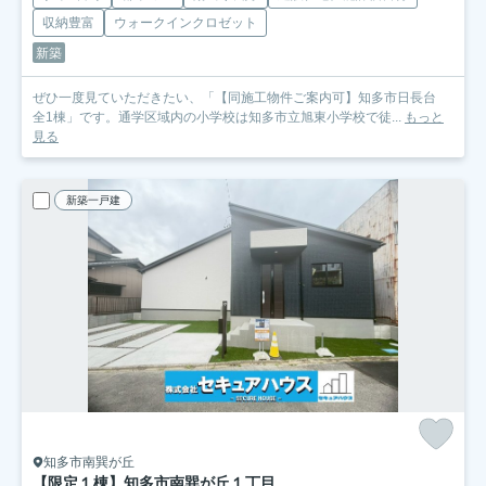
収納豊富
ウォークインクロゼット
新築
ぜひ一度見ていただきたい、「【同施工物件ご案内可】知多市日長台
全1棟」です。通学区域内の小学校は知多市立旭東小学校で徒...
もっと
見る
新築一戸建
知多市南巽が丘
【限定１棟】知多市南巽が丘１丁目