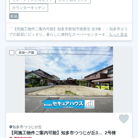
カウンターキッチン
新築
「【同施工物件ご案内可能】知多市新知字南新生 全3棟 」：知多市エリ
アの新居にピッタリ。暮らしに便利なスーパーセンターオ...
もっと見る
新築一戸建
知多市つつじが丘
【同施工物件ご案内可能】知多市つつじが丘3丁目
2号棟