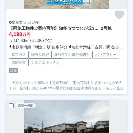
知多市つつじが丘
【同施工物件ご案内可能】知多市つつじが丘3丁目 全2棟
2号棟
4,190
万円
- / 114.43㎡ / 3LDK /予定
名鉄常滑線「朝倉」駅 徒歩24分
名鉄常滑線「古見」駅 徒歩25分
都市ガス
陽当り良好
建設住宅性能評価書付
バリアフリー
収納豊富
システムキッチン
新築
こだわりポイント満載の【同施工物件ご案内可能】知多市つつじが丘3
丁目 全2棟。家から487mの場所に知多朝倉郵便局があり...
もっと見る
新築一戸建