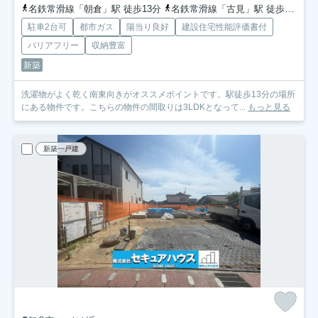
名鉄常滑線「朝倉」駅 徒歩13分
名鉄常滑線「古見」駅 徒歩18分
駐車2台可
都市ガス
陽当り良好
建設住宅性能評価書付
バリアフリー
収納豊富
新築
洗濯物がよく乾く南東向きがオススメポイントです。駅徒歩13分の場所
にある物件です。こちらの物件の間取りは3LDKとなって...
もっと見る
新築一戸建