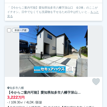
「【今からご案内可能】愛知県知多市八幡字深山口 全2棟」のここが
イチオシ。日中でなくても洗濯物を干せるため日中は忙しいと...
もっと
見る
新築一戸建
知多市八幡
【今からご案内可能】愛知県知多市八幡字深山口 全2棟
3,222
万円
- / 109.30㎡ / 4LDK /新築