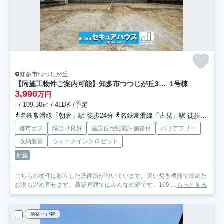
知多市つつじが丘
【同施工物件ご案内可能】知多市つつじが丘3丁目 全2棟
1号棟
3,990
万円
- / 109.30㎡ / 4LDK /予定
名鉄常滑線「朝倉」駅 徒歩24分
名鉄常滑線「古見」駅 徒歩25分
都市ガス
陽当り良好
建設住宅性能評価書付
バリアフリー
収納豊富
ウォークインクロゼット
新築
こちらの物件は独立した洗面所が付いています。追い焚き機能で冷めた
お湯も温め直せます。新築戸建てはみんなの夢です。109....
もっと見る
新築一戸建