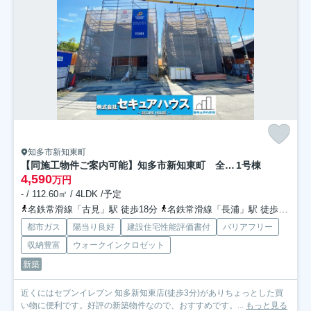
知多市新知東町
【同施工物件ご案内可能】知多市新知東町 全2棟
1号棟
4,590
万円
- / 112.60㎡ / 4LDK /予定
名鉄常滑線「古見」駅 徒歩18分
名鉄常滑線「長浦」駅 徒歩31分
都市ガス
陽当り良好
建設住宅性能評価書付
バリアフリー
収納豊富
ウォークインクロゼット
新築
近くにはセブンイレブン 知多新知東店(徒歩3分)がありちょっとした買
い物に便利です。好評の新築物件なので、おすすめです。...
もっと見る