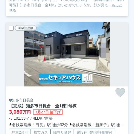
可能】知多市日長台 全1棟」はいかがでしょうか。顔が見え...
もっと
見る
新築一戸建
知多市日長台
【完成】知多市日長台 全1棟
1号棟
3,080
万円
7月27日 値下げ
- / 101.33㎡ / 4LDK /新築
名鉄常滑線「日長」駅 徒歩32分
名鉄常滑線「新舞子」駅 徒歩36分
駐車2台可
都市ガス
陽当り良好
建設住宅性能評価書付