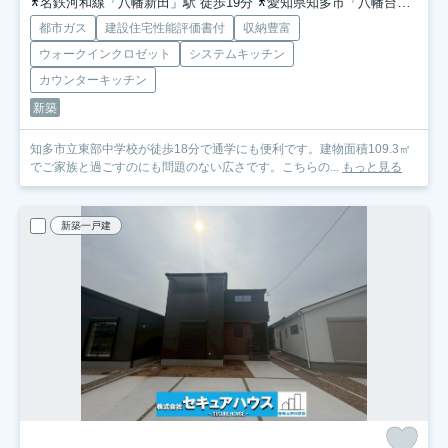
名鉄河和線「八幡新田」駅 徒歩19分
愛知県知多市「八幡台中央」バス停下車 徒歩5分
都市ガス
建設住宅性能評価書付
収納豊富
ウォークインクロゼット
システムキッチン
カウンターキッチン
新築
知多市立東部中学校が徒歩18分で通学にも便利です。建物面積109.3㎡
でご家族と過ごすのにも問題のない広さです。こちらの...
もっと見る
新築一戸建