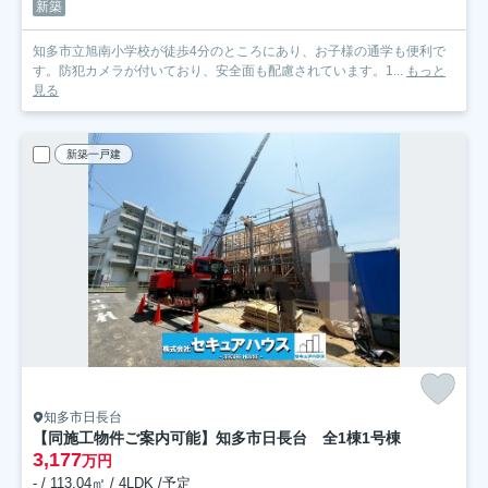
新築
知多市立旭南小学校が徒歩4分のところにあり、お子様の通学も便利で
す。防犯カメラが付いており、安全面も配慮されています。1...
もっと
見る
新築一戸建
知多市日長台
【同施工物件ご案内可能】知多市日長台 全1棟
1号棟
3,177
万円
- / 113.04㎡ / 4LDK /予定