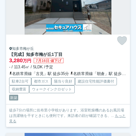
知多市梅が丘
【完成】知多市梅が丘1丁目
3,280
万円
7月16日 値下げ
- / 113.45㎡ / 5LDK /予定
名鉄常滑線「古見」駅 徒歩35分
名鉄常滑線「朝倉」駅 徒歩43分
駐車2台可
都市ガス
陽当り良好
建設住宅性能評価書付
収納豊富
ウォークインクロゼット
新築
徒歩7分の場所に佐布里小学校があります。浴室乾燥機のあるお風呂場
は洗濯物を干すときにも便利です。来訪者の顔が確認できる、...
もっと
見る