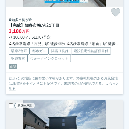
知多市梅が丘
【完成】知多市梅が丘1丁目
3,180
万円
- / 106.00㎡ / 5LDK /予定
名鉄常滑線「古見」駅 徒歩36分
名鉄常滑線「朝倉」駅 徒歩40分
駐車2台可
都市ガス
陽当り良好
建設住宅性能評価書付
収納豊富
ウォークインクロゼット
新築
徒歩7分の場所に佐布里小学校があります。浴室乾燥機のあるお風呂場
は洗濯物を干すときにも便利です。来訪者の顔が確認できる、...
もっと
見る
新築一戸建