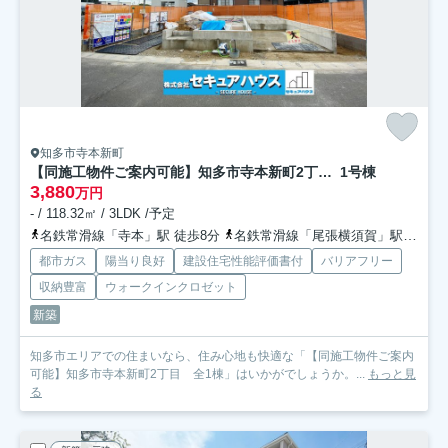
知多市寺本新町
【同施工物件ご案内可能】知多市寺本新町2丁目 全1棟
1号棟
3,880
万円
- / 118.32㎡ / 3LDK /予定
名鉄常滑線「寺本」駅 徒歩8分
名鉄常滑線「尾張横須賀」駅 徒歩19分
都市ガス
陽当り良好
建設住宅性能評価書付
バリアフリー
収納豊富
ウォークインクロゼット
新築
知多市エリアでの住まいなら、住み心地も快適な「【同施工物件ご案内
可能】知多市寺本新町2丁目 全1棟」はいかがでしょうか。...
もっと見
る