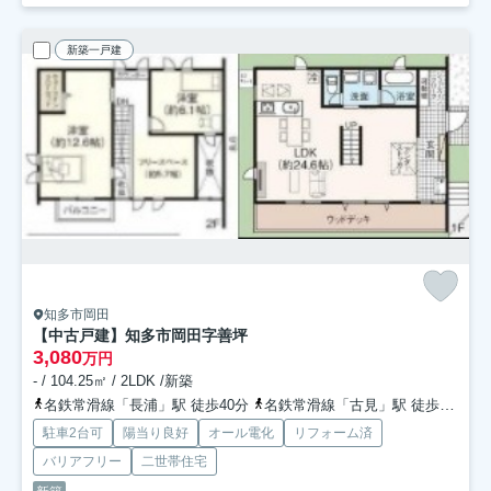
新築一戸建
知多市岡田
【中古戸建】知多市岡田字善坪
3,080
万円
- / 104.25㎡ / 2LDK /新築
名鉄常滑線「長浦」駅 徒歩40分
名鉄常滑線「古見」駅 徒歩47分
駐車2台可
陽当り良好
オール電化
リフォーム済
バリアフリー
二世帯住宅