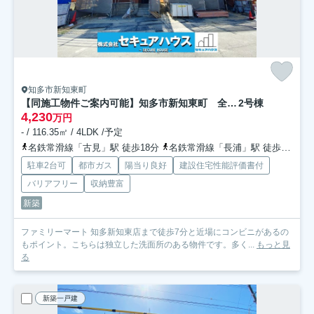
知多市新知東町
【同施工物件ご案内可能】知多市新知東町 全2棟
2号棟
4,230
万円
- / 116.35㎡ / 4LDK /予定
名鉄常滑線「古見」駅 徒歩18分
名鉄常滑線「長浦」駅 徒歩31分
駐車2台可
都市ガス
陽当り良好
建設住宅性能評価書付
バリアフリー
収納豊富
新築
ファミリーマート 知多新知東店まで徒歩7分と近場にコンビニがあるの
もポイント。こちらは独立した洗面所のある物件です。多く...
もっと見
る
新築一戸建