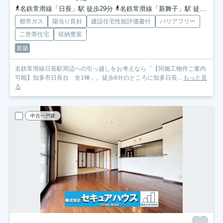
名鉄常滑線「日長」駅 徒歩29分
名鉄常滑線「新舞子」駅 徒歩36分
都市ガス
陽当り良好
建設住宅性能評価書付
バリアフリー
二世帯住宅
収納豊富
新築
名鉄常滑線日長駅周辺への引っ越しをお考えなら「【同施工物件ご案内
可能】知多市日長台 全1棟」。徒歩6分のところに知多日長...
もっと見
る
中古一戸建