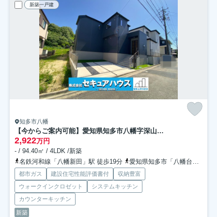
新築一戸建
知多市八幡
【今からご案内可能】愛知県知多市八幡字深山口 全2棟
2,922
万円
- / 94.40㎡ / 4LDK /新築
名鉄河和線「八幡新田」駅 徒歩19分
愛知県知多市「八幡台中央」バス停下車 徒歩5分
都市ガス
建設住宅性能評価書付
収納豊富
ウォークインクロゼット
システムキッチン
カウンターキッチン
新築