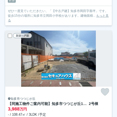
新築
ぜひ一度見ていただきたい、「【中古戸建】知多市岡田字善坪」です。
徒歩15分の場所に知多市立岡田小学校があります。建物面積...
もっと見
る
新築一戸建
知多市つつじが丘
【同施工物件ご案内可能】知多市つつじが丘1丁目 全2棟
2号棟
3,988
万円
- / 108.47㎡ / 3LDK /予定