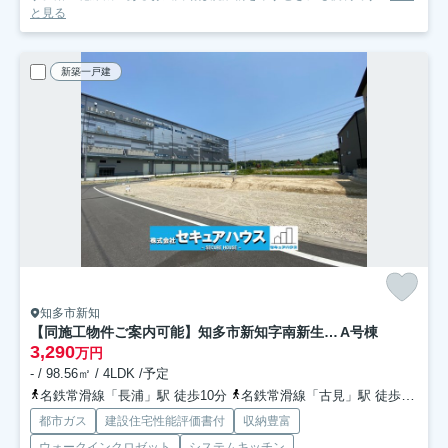
と見る
新築一戸建
知多市新知
【同施工物件ご案内可能】知多市新知字南新生 全3棟
A号棟
3,290
万円
- / 98.56㎡ / 4LDK /予定
名鉄常滑線「長浦」駅 徒歩10分
名鉄常滑線「古見」駅 徒歩18分
都市ガス
建設住宅性能評価書付
収納豊富
ウォークインクロゼット
システムキッチン