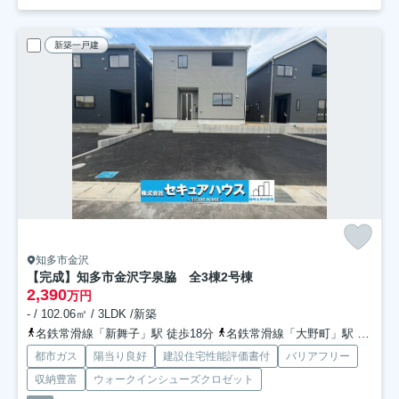
新築一戸建
知多市金沢
【完成】知多市金沢字泉脇 全3棟
2号棟
2,390
万円
- / 102.06㎡ / 3LDK /新築
名鉄常滑線「新舞子」駅 徒歩18分
名鉄常滑線「大野町」駅 徒歩24分
都市ガス
陽当り良好
建設住宅性能評価書付
バリアフリー
収納豊富
ウォークインシューズクロゼット