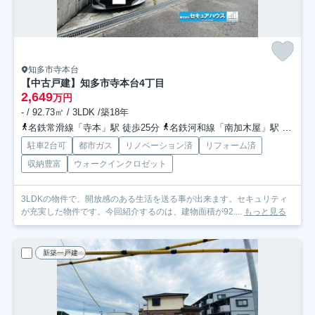
知多市寺本台
【中古戸建】知多市寺本台4丁目
2,649
万円
- / 92.73㎡ / 3LDK /築18年
名鉄常滑線「寺本」駅 徒歩25分
名鉄河和線「南加木屋」駅 徒歩30分
駐車2台可
都市ガス
リノベーション済
リフォーム済
収納豊富
ウォークインクロゼット
3LDKの物件で、開放感のある生活を送る事が出来ます。セキュリティ
が充実した物件です。今回紹介するのは、建物面積が92....
もっと見る
新築一戸建