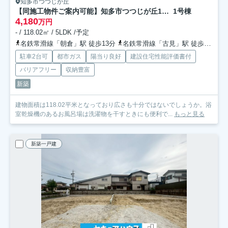
知多市つつじが丘
【同施工物件ご案内可能】知多市つつじが丘1丁目 全2棟
1号棟
4,180
万円
- / 118.02㎡ / 5LDK /予定
名鉄常滑線「朝倉」駅 徒歩13分
名鉄常滑線「古見」駅 徒歩18分
駐車2台可
都市ガス
陽当り良好
建設住宅性能評価書付
バリアフリー
収納豊富
新築
建物面積は118.02平米となっており広さも十分ではないでしょうか。浴
室乾燥機のあるお風呂場は洗濯物を干すときにも便利で...
もっと見る
新築一戸建