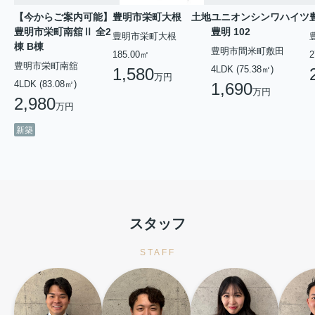
【今からご案内可能】
豊明市栄町大根 土地
ユニオンシンワハイツ
豊明市栄町南舘Ⅱ 全2
豊明 102
豊明市栄町大根
棟 B棟
豊明市間米町敷田
185.00㎡
2
豊明市栄町南舘
4LDK (75.38㎡)
1,580
万円
4LDK (83.08㎡)
1,690
万円
2,980
万円
新築
スタッフ
STAFF