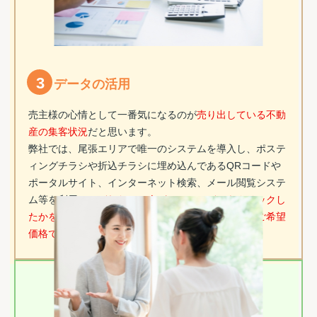
3
データの活用
売主様の心情として一番気になるのが
売り出している不動
産の集客状況
だと思います。
弊社では、尾張エリアで唯一のシステムを導入し、ポステ
ィングチラシや折込チラシに埋め込んであるQRコードや
ポータルサイト、インターネット検索、メール閲覧システ
ム等を利用し、
どれだけの人が、いつ、どこをクリックし
たかを分析し、グラフでご説明、戦略などを練り、ご希望
価格での早期売却につなげます！