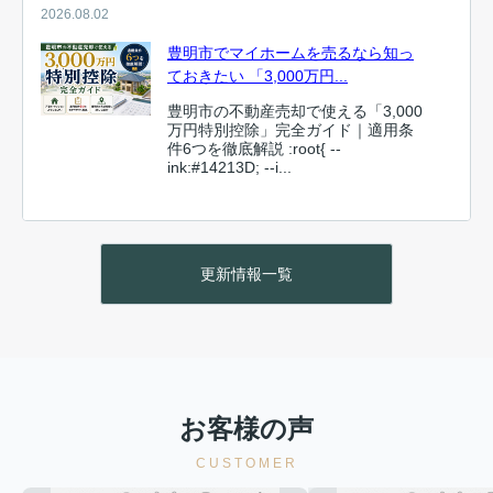
2026.08.02
豊明市でマイホームを売るなら知っ
ておきたい 「3,000万円...
豊明市の不動産売却で使える「3,000
万円特別控除」完全ガイド｜適用条
件6つを徹底解説 :root{ --
ink:#14213D; --i...
2026.07.30
共有っ名義の不動産売却完全ガイド
更新情報一覧
共有名義の不動産売却完全ガイド|ト
ラブルを防いで賢く売る方法 :root{ --
navy:#12213D; --navy-deep:#...
2026.07.26
お客様の声
豊明市 vs 大府市・刈谷市・日進市、
CUSTOMER
売却相場を比較してみた...