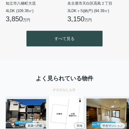
知立市八橋町大流
名古屋市天白区高島２丁目
4LDK (109.38㎡)
3LDK＋S(納戸) (94.39㎡)
3,850
3,150
万円
万円
すべて見る
よく見られている物件
POPULAR
新築一戸建
売地
中古マンション