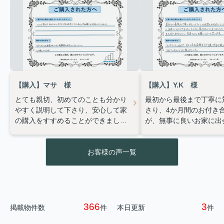
「豊明市で家やマンションを売りた
いけれど、近隣の大府市・刈谷市・
日進市と比べて相場はどうなんだろ
う?」——売却を検討し始めた方か
ら、こうしたご質問を非常によくい
ただきます。 ...
2026.07.24
【購入】マサ 様
【購入】Y.K 様
共有名義の不動産売却、 トラブルを
とても親切、初めてのことも分かり
最初から最後まで丁寧に
避ける方法
やすく説明して下さり、安心して家
さり、4か月間のお付き
の購入をすすめることができまし
が、無事に良いお家に出
共有名義の不動産売却、トラブルを
た。
できました。たくさん振
避ける方法｜豊明市の株式会社セキ
ュアハウス :root{ --main-
しまいましたが、感謝で
color:#0f6b5c; --sub-co...
す。
また何かありました
お客様の声一覧
さんにお願いしたいと思
366
3
掲載物件数
件
本日更新
件