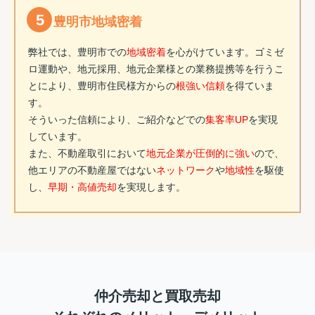
5
豊明市地域密着
弊社では、豊明市での
地域密着
を心がけています。ゴミゼ
ロ運動や、地元採用、地元企業様との業務提携等を行うこ
とにより、豊明市住民様方からの
根強い信頼
を得ていま
す。
そういった信頼により、ご紹介などでの
集客率UP
を実現
しています。
また、不動産取引において
地元企業が圧倒的に強い
ので、
他エリアの不動産屋ではない
ネットワーク
や
地域性
を駆使
し、
早期・高値売却
を実現します。
仲介売却と買取売却