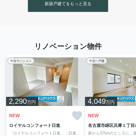
新築戸建てをもっと見る
リノベーション物件
中古マンション
中古一戸建
2,290
4,049
万円
万円
NEW
NEW
ロイヤルコンフォート日進
名古屋市緑区兵庫１丁目
「ロイヤルコンフォート日進」：日進市エリアの新居にピッタリ。歩いて70mの場所に、コープあいち日進店があります。バルコニーの広さは9.53平米です。新居をお求めなら日進市はいかがでしょうか。セキュアハウスは地域に詳しく、確かな情報をご提供いたします。お気軽にお問い合わせ下さい。