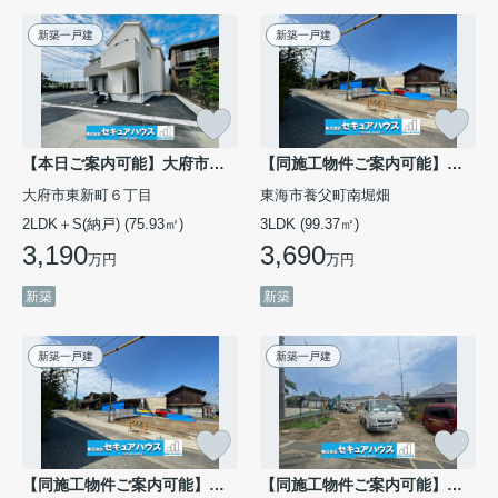
新築一戸建
新築一戸建
【本日ご案内可能】大府市東新町 全2棟 2号棟
【同施工物件ご案内可能】東海市養父町南堀畑 全2棟 2号棟
大府市東新町６丁目
東海市養父町南堀畑
2LDK＋S(納戸) (75.93㎡)
3LDK (99.37㎡)
3,190
3,690
万円
万円
新築
新築
新築一戸建
新築一戸建
【同施工物件ご案内可能】東海市養父町南堀畑 全2棟 1号棟
【同施工物件ご案内可能】みよし市福谷町蔵屋敷 全3棟 3号棟