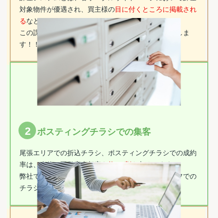
対象物件が優遇され、買主様の
目に付くところに掲載され
る
などのシステムです。
この課金システムを利用し、
早期・高値売却
を実現しま
す！！
2
ポスティングチラシでの集客
尾張エリアでの折込チラシ、ポスティングチラシでの成約
率は、全体の不動産売却率を
約2.5割
も占めてます！
弊社では、社員一同と、専属のポスティングスタッフでの
チラシ投函で、
地域No.1
の
集客率
を実現します！