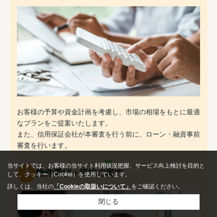
お客様の予算や資金計画を考慮し、市場の相場をもとに最適
なプランをご提案いたします。
また、信用保証会社が本審査を行う前に、ローン・融資事前
審査を行います。
当サイトでは、お客様の当サイト利用状況把握、サービス向上検討を目的と
3
物件選び＋現地ご案内
して、クッキー（Cookie）を使用しています。
詳しくは、当社の
「Cookieの取扱いについて」
をご確認ください。
閉じる