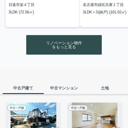
日進市栄４丁目
名古屋市緑区兵庫１丁目
3LDK (72.56㎡)
3LDK＋S(納戸) (101.02㎡)
リノベーション物件
をもっと見る
中古戸建て
中古マンション
土地
中古一戸建
中古一戸建