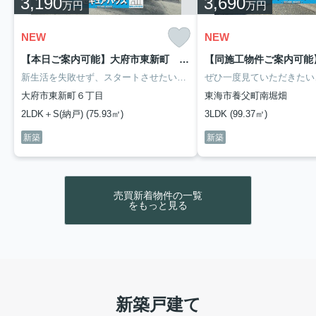
3,190
3,690
万円
万円
NEW
NEW
【本日ご案内可能】大府市東新町 全2棟 2号棟
新生活を失敗せず、スタートさせたいならこちらの「【本日ご案内可能】大府市東新町 全2棟」はいかがでしょうか。こちらは南西向きの物件です。モニターから顔が見えるTVインターホン付きです。大府市の戸建て探しなら当社にお任せ下さい。東海道本線共和周辺の戸建て情報を豊富に扱っています。0562-57-1745またはsekyuahouse@gmail.comまでお問い合わせ下さい。
大府市東新町６丁目
東海市養父町南堀畑
2LDK＋S(納戸) (75.93㎡)
3LDK (99.37㎡)
新築
新築
売買新着物件の一覧
をもっと見る
新築戸建て