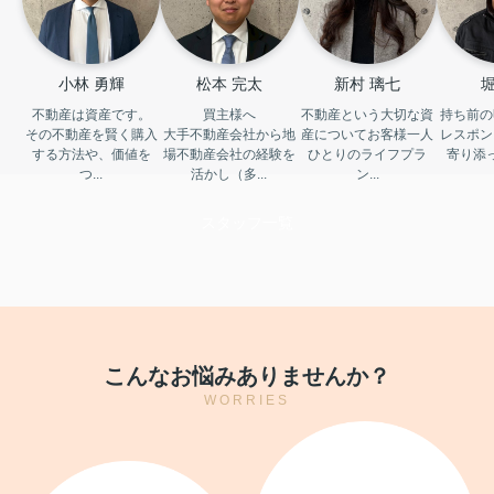
小林 勇輝
松本 完太
新村 璃七
堀
不動産は資産です。

買主様へ

不動産という大切な資
持ち前の
その不動産を賢く購入
大手不動産会社から地
産についてお客様一人
レスポン
する方法や、価値を
場不動産会社の経験を
ひとりのライフプラ
寄り添
つ...
活かし（多...
ン...
スタッフ一覧
こんなお悩みありませんか？
WORRIES