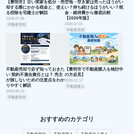
【豊明市】古い実家を処分・売
空地・空き家は売ったほうがい
却する際にかかる税金と、使え
い？持ち続けるほうがいい？税
る控除を宅建士が解説
金・維持費から徹底比較
【2026年版】
2026.07.06
2026.07.01
不動産売却
不動産売却
不動産売却で必ず知っておきた
【豊明市で不動産購入を検討中
い 契約不適合責任とは？ 売主
の方必見】
が損しないための注意点をわか
2026.01.17
りやすく解説
不動産購入
2026.06.23
不動産売却
おすすめのカテゴリ