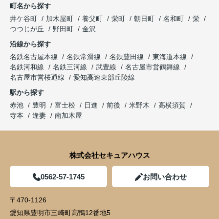
町名から探す
井ケ谷町
加木屋町
養父町
栄町
朝日町
名和町
栄
つつじが丘
野田町
金沢
沿線から探す
名鉄名古屋本線
名鉄常滑線
名鉄豊田線
東海道本線
名鉄河和線
名鉄三河線
武豊線
名古屋市営鶴舞線
名古屋市営桜通線
愛知高速東部丘陵線
駅から探す
赤池
豊明
富士松
日進
前後
米野木
高横須賀
寺本
逢妻
南加木屋
株式会社セキュアハウス
0562-57-1745
お問い合わせ
〒470-1126
愛知県豊明市三崎町高鴨12番地5