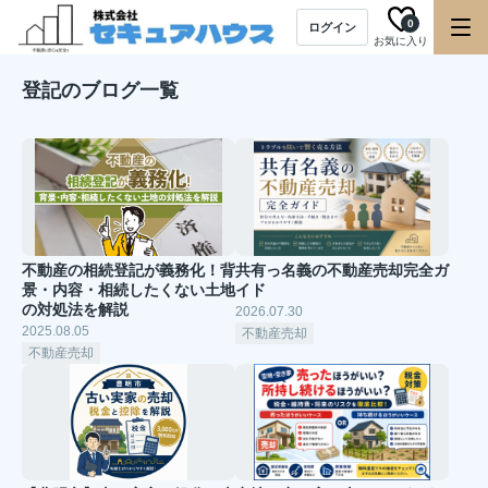
0
ログイン
お気に入り
登記のブログ一覧
不動産の相続登記が義務化！背
共有っ名義の不動産売却完全ガ
景・内容・相続したくない土地
イド
の対処法を解説
2026.07.30
2025.08.05
不動産売却
不動産売却