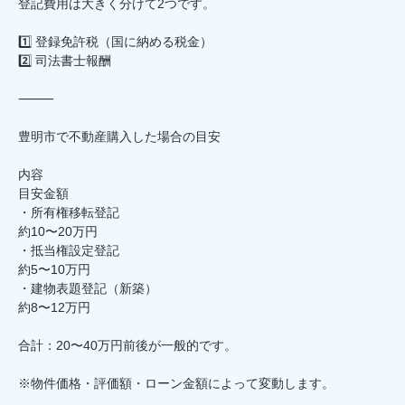
登記費用は大きく分けて2つです。
1️⃣ 登録免許税（国に納める税金）
2️⃣ 司法書士報酬
⸻
豊明市で不動産購入した場合の目安
内容
目安金額
・所有権移転登記
約10〜20万円
・抵当権設定登記
約5〜10万円
・建物表題登記（新築）
約8〜12万円
合計：20〜40万円前後が一般的です。
※物件価格・評価額・ローン金額によって変動します。