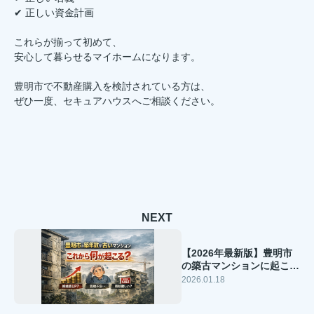
✔ 正しい資金計画
これらが揃って初めて、
安心して暮らせるマイホームになります。
豊明市で不動産購入を検討されている方は、
ぜひ一度、セキュアハウスへご相談ください。
NEXT
【2026年最新版】豊明市
の築古マンションに起こる
こと｜資産価値・修繕・売
2026.01.18
却のリアルと後悔しない判
断基準