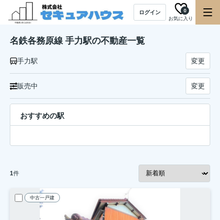
0
ログイン
お気に入り
名鉄各務原線 手力駅の不動産一覧
手力駅
変更
販売中
変更
おすすめの駅
1
件
中古一戸建