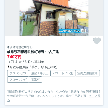
羽島郡笠松町米野
岐阜県羽根郡笠松町米野 中古戸建
740
万円
- / 71.41㎡ / 3LDK /築44年
名鉄各務原線「手力」駅 徒歩33分
プロパンガス
浴室１坪以上
バス・トイレ別
室内洗濯機置場
フローリング
電気有
羽島郡笠松町エリアでの住まいなら、住み心地も快適な「岐阜県羽根郡
笠松町米野 中古戸建」はいかがでしょうか。薬や日用品を買...
もっと見
る