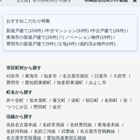
ス
【売買】を市区町村から探す
羽島郡笠松町の不動産一覧
おすすめこだわり特集
新築戸建て(159件)
中古マンション(33件)
中古戸建て(26件)
東海市の新築戸建て(26件)
リノベーション物件(19件)
豊明市の新築戸建て(9件)
土地(4件)
成約済み物件(0件)
市区町村から探す
刈谷市
東海市
知多市
名古屋市南区
日進市
大府市
豊明市
愛知郡東郷町
知多郡東浦町
みよし市
町名から探す
井ケ谷町
加木屋町
養父町
栄町
朝日町
名和町
栄
つつじが丘
野田町
金沢
沿線から探す
名鉄名古屋本線
名鉄常滑線
名鉄豊田線
東海道本線
名鉄河和線
名鉄三河線
武豊線
名古屋市営鶴舞線
名古屋市営桜通線
愛知高速東部丘陵線