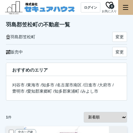
0
ログイン
お気に入り
羽島郡笠松町の不動産一覧
羽島郡笠松町
変更
販売中
変更
おすすめのエリア
刈谷市
/
東海市
/
知多市
/
名古屋市南区
/
日進市
/
大府市
/
豊明市
/
愛知郡東郷町
/
知多郡東浦町
/
みよし市
1
件
中古一戸建