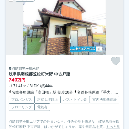
羽島郡笠松町米野
岐阜県羽根郡笠松町米野 中古戸建
740
万円
- / 71.41㎡ / 3LDK /築44年
名鉄各務原線「高田橋」駅 徒歩28分
名鉄各務原線「手力」駅 徒歩33分
プロパンガス
浴室１坪以上
バス・トイレ別
室内洗濯機置場
フローリング
電気有
羽島郡笠松町エリアでの住まいなら、住み心地も快適な「岐阜県羽根郡
笠松町米野 中古戸建」はいかがでしょうか。薬や日用品を買...
もっと見