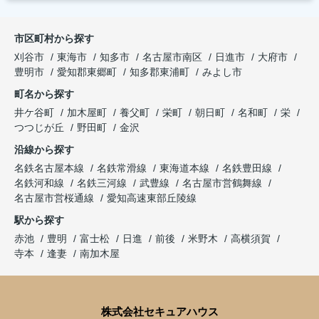
市区町村から探す
刈谷市
東海市
知多市
名古屋市南区
日進市
大府市
豊明市
愛知郡東郷町
知多郡東浦町
みよし市
町名から探す
井ケ谷町
加木屋町
養父町
栄町
朝日町
名和町
栄
つつじが丘
野田町
金沢
沿線から探す
名鉄名古屋本線
名鉄常滑線
東海道本線
名鉄豊田線
名鉄河和線
名鉄三河線
武豊線
名古屋市営鶴舞線
名古屋市営桜通線
愛知高速東部丘陵線
駅から探す
赤池
豊明
富士松
日進
前後
米野木
高横須賀
寺本
逢妻
南加木屋
株式会社セキュアハウス