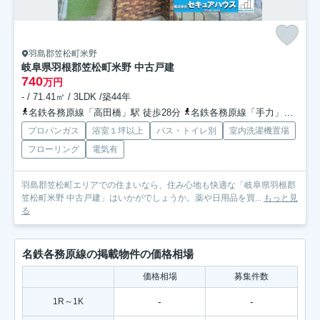
羽島郡笠松町米野
岐阜県羽根郡笠松町米野 中古戸建
740
万円
- / 71.41㎡ / 3LDK /築44年
名鉄各務原線「高田橋」駅 徒歩28分
名鉄各務原線「手力」駅 徒歩33分
プロパンガス
浴室１坪以上
バス・トイレ別
室内洗濯機置場
フローリング
電気有
羽島郡笠松町エリアでの住まいなら、住み心地も快適な「岐阜県羽根郡
笠松町米野 中古戸建」はいかがでしょうか。薬や日用品を買...
もっと見
る
名鉄各務原線の掲載物件の価格相場
価格相場
募集件数
-
-
1R～1K