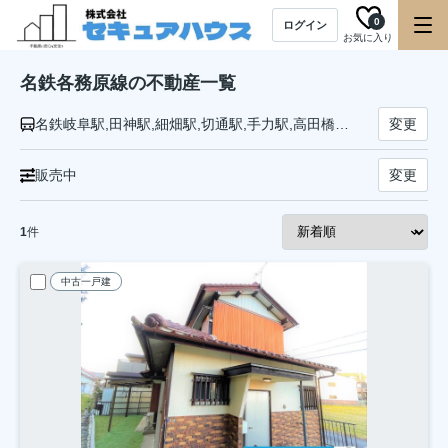
0
ログイン
お気に入り
名鉄各務原線の不動産一覧
名鉄岐阜駅,田神駅,細畑駅,切通駅,手力駅,高田橋駅,新加納駅,新那加駅,市民公園前駅,各務原市役所前駅,六軒駅,三柿野駅,二十軒駅,名電各務原駅,苧ケ瀬駅,羽場駅,鵜沼宿駅,鵜沼駅
変更
販売中
変更
1
件
中古一戸建