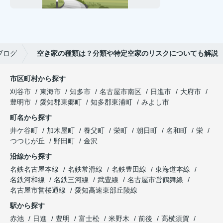
ブログ
空き家の種類は？分類や特定空家のリスクについても解説
市区町村から探す
刈谷市
東海市
知多市
名古屋市南区
日進市
大府市
豊明市
愛知郡東郷町
知多郡東浦町
みよし市
町名から探す
井ケ谷町
加木屋町
養父町
栄町
朝日町
名和町
栄
つつじが丘
野田町
金沢
沿線から探す
名鉄名古屋本線
名鉄常滑線
名鉄豊田線
東海道本線
名鉄河和線
名鉄三河線
武豊線
名古屋市営鶴舞線
名古屋市営桜通線
愛知高速東部丘陵線
駅から探す
赤池
日進
豊明
富士松
米野木
前後
高横須賀