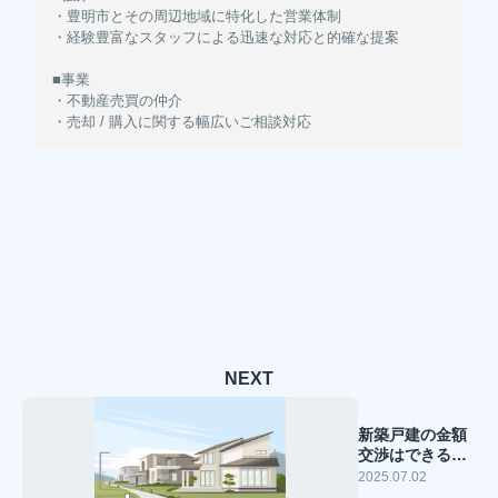
・豊明市とその周辺地域に特化した営業体制
・経験豊富なスタッフによる迅速な対応と的確な提案
■事業
・不動産売買の仲介
・売却 / 購入に関する幅広いご相談対応
NEXT
新築戸建の金額
交渉はできる？
方法とタイミン
2025.07.02
グを解説