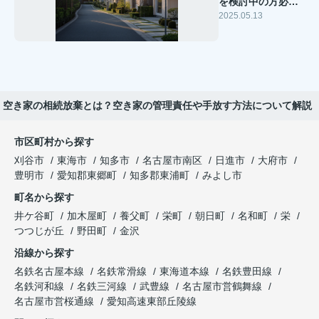
を検討中の方必
見！魅力と重要ポ
2025.05.13
イントをご紹介
空き家の相続放棄とは？空き家の管理責任や手放す方法について解説
市区町村から探す
刈谷市
東海市
知多市
名古屋市南区
日進市
大府市
豊明市
愛知郡東郷町
知多郡東浦町
みよし市
町名から探す
井ケ谷町
加木屋町
養父町
栄町
朝日町
名和町
栄
つつじが丘
野田町
金沢
沿線から探す
名鉄名古屋本線
名鉄常滑線
東海道本線
名鉄豊田線
名鉄河和線
名鉄三河線
武豊線
名古屋市営鶴舞線
名古屋市営桜通線
愛知高速東部丘陵線