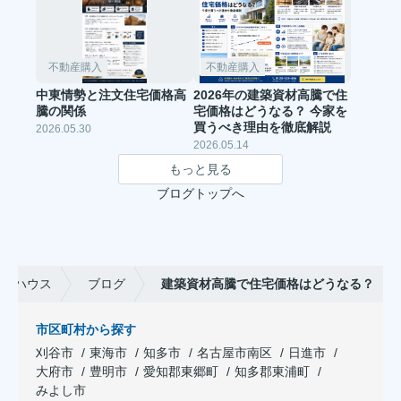
不動産購入
不動産購入
中東情勢と注文住宅価格高
2026年の建築資材高騰で住
騰の関係
宅価格はどうなる？ 今家を
買うべき理由を徹底解説
2026.05.30
2026.05.14
もっと見る
ブログトップへ
ュアハウス
ブログ
建築資材高騰で住宅価格はどうなる？
市区町村から探す
刈谷市
東海市
知多市
名古屋市南区
日進市
大府市
豊明市
愛知郡東郷町
知多郡東浦町
みよし市