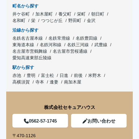
町名から探す
井ケ谷町
加木屋町
養父町
栄町
朝日町
名和町
栄
つつじが丘
野田町
金沢
沿線から探す
名鉄名古屋本線
名鉄常滑線
名鉄豊田線
東海道本線
名鉄河和線
名鉄三河線
武豊線
名古屋市営鶴舞線
名古屋市営桜通線
愛知高速東部丘陵線
駅から探す
赤池
豊明
富士松
日進
前後
米野木
高横須賀
寺本
逢妻
南加木屋
株式会社セキュアハウス
0562-57-1745
お問い合わせ
〒470-1126