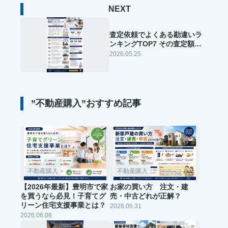
NEXT
査定依頼でよくある勘違いラ
ンキングTOP7 その査定額、
本当に信じて大丈夫ですか？
2026.05.25
現役不動産会社が明かす「売
却で損をする人」の共通点
”不動産購入”おすすめ記事
不動産購入
不動産購入
【2026年最新】豊明市で家
お家の買い方 注文・建
を買うなら必見！子育てグ
売・中古どれが正解？
リーン住宅支援事業とは？
2026.05.31
2026.06.06