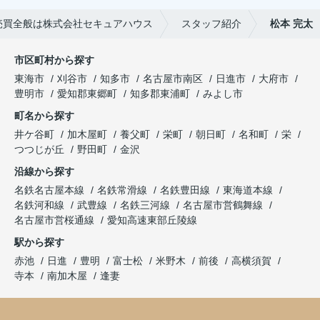
売買全般は株式会社セキュアハウス
スタッフ紹介
松本 完太
市区町村から探す
東海市
刈谷市
知多市
名古屋市南区
日進市
大府市
豊明市
愛知郡東郷町
知多郡東浦町
みよし市
町名から探す
井ケ谷町
加木屋町
養父町
栄町
朝日町
名和町
栄
つつじが丘
野田町
金沢
沿線から探す
名鉄名古屋本線
名鉄常滑線
名鉄豊田線
東海道本線
名鉄河和線
武豊線
名鉄三河線
名古屋市営鶴舞線
名古屋市営桜通線
愛知高速東部丘陵線
駅から探す
赤池
日進
豊明
富士松
米野木
前後
高横須賀
寺本
南加木屋
逢妻