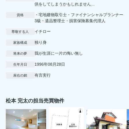
供をしてしまうかもしれません…
・宅地建物取引士・ファイナンシャルプランナー
資格
3級・遺品整理士・損害保険募集代理人
イチロー
尊敬する人
独り身
家族構成
我が生涯に一片の悔い無し
将来の夢
1996年08月28日
生年月日
有言実行
座右の銘
松本 完太の担当売買物件