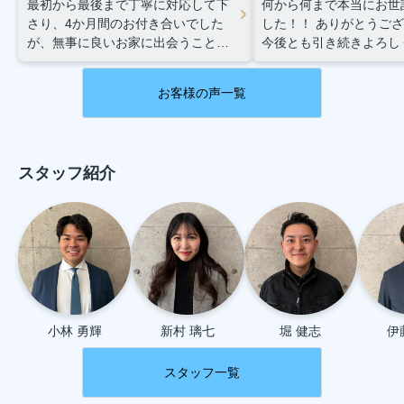
最初から最後まで丁寧に対応して下
何から何まで本当にお世
さり、4か月間のお付き合いでした
した！！
ありがとうござ
が、無事に良いお家に出会うことが
今後とも引き続きよろし
できました。たくさん振りまわして
たします。
子供ともまた
しまいましたが、感謝でいっぱいで
ださい！
お客様の声一覧
す。
また何かありましたら、松本
さんにお願いしたいと思います。
スタッフ紹介
小林 勇輝
新村 璃七
堀 健志
伊
スタッフ一覧