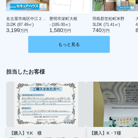
名古屋市南区中江２丁目
豊明市栄町大根
羽島郡笠松町米野
2LDK (87.49㎡)
- (185.00㎡)
3LDK (71.41㎡)
4
3,199
1,580
740
万円
万円
万円
もっと見る
担当したお客様
【購入】Y.K 様
【購入】K・T様