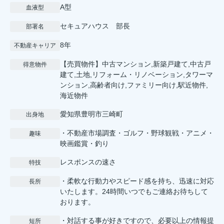
A型
血液型
セキュアハウス 部長
部署名
8年
不動産キャリア
【売買物件】中古マンション,新築戸建て,中古戸
得意物件
建て,土地,リフォーム・リノベーション,タワーマ
ンション,高齢者向け,ファミリー向け,駅近物件,
海近物件
愛知県豊明市三崎町
出身地
・不動産市場調査・ゴルフ・野球観戦・アニメ・
趣味
映画鑑賞・釣り
レスポンスの速さ
特技
・柔軟な行動力やスピード感を持ち、迅速に対応
長所
いたします。24時間いつでもご連絡お待ちして
おります。
・対話する事が好きですので、必要以上の情報提
短所