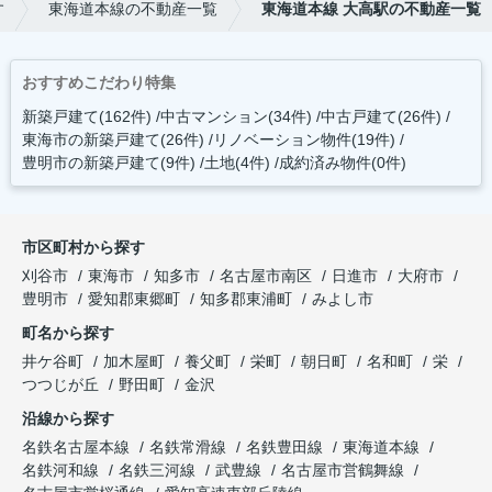
す
東海道本線の不動産一覧
東海道本線 大高駅の不動産一覧
おすすめこだわり特集
新築戸建て(162件)
中古マンション(34件)
中古戸建て(26件)
東海市の新築戸建て(26件)
リノベーション物件(19件)
豊明市の新築戸建て(9件)
土地(4件)
成約済み物件(0件)
市区町村から探す
刈谷市
東海市
知多市
名古屋市南区
日進市
大府市
豊明市
愛知郡東郷町
知多郡東浦町
みよし市
町名から探す
井ケ谷町
加木屋町
養父町
栄町
朝日町
名和町
栄
つつじが丘
野田町
金沢
沿線から探す
名鉄名古屋本線
名鉄常滑線
名鉄豊田線
東海道本線
名鉄河和線
名鉄三河線
武豊線
名古屋市営鶴舞線