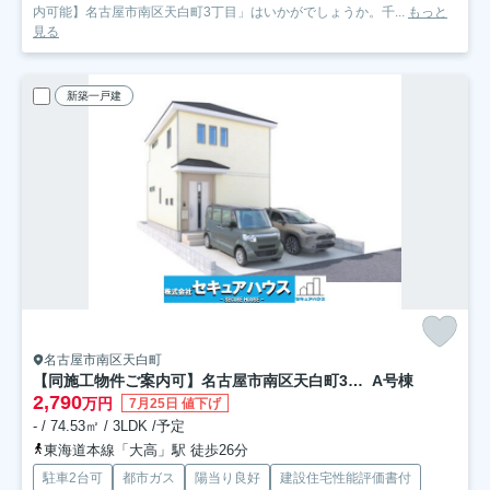
内可能】名古屋市南区天白町3丁目」はいかがでしょうか。千...
もっと
見る
新築一戸建
名古屋市南区天白町
【同施工物件ご案内可】名古屋市南区天白町3丁目
A号棟
2,790
万円
7月25日 値下げ
- / 74.53㎡ / 3LDK /予定
東海道本線「大高」駅 徒歩26分
駐車2台可
都市ガス
陽当り良好
建設住宅性能評価書付