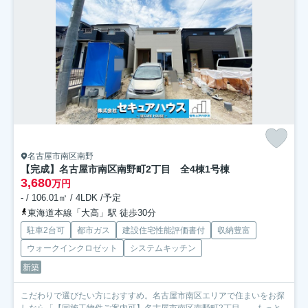
名古屋市南区南野
【完成】名古屋市南区南野町2丁目 全4棟
1号棟
3,680
万円
- / 106.01㎡ / 4LDK /予定
東海道本線「大高」駅 徒歩30分
駐車2台可
都市ガス
建設住宅性能評価書付
収納豊富
ウォークインクロゼット
システムキッチン
新築
こだわりで選びたい方におすすめ。名古屋市南区エリアで住まいをお探