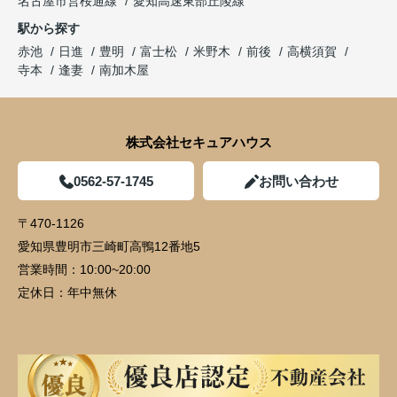
名古屋市営桜通線
愛知高速東部丘陵線
駅から探す
赤池
日進
豊明
富士松
米野木
前後
高横須賀
寺本
逢妻
南加木屋
株式会社セキュアハウス
0562-57-1745
お問い合わせ
〒470-1126
愛知県豊明市三崎町高鴨12番地5
営業時間：
10:00~20:00
定休日：
年中無休