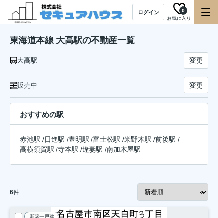
0
ログイン
お気に入り
東海道本線 大高駅の不動産一覧
大高駅
変更
販売中
変更
おすすめの駅
赤池駅
/
日進駅
/
豊明駅
/
富士松駅
/
米野木駅
/
前後駅
/
高横須賀駅
/
寺本駅
/
逢妻駅
/
南加木屋駅
6
件
新築一戸建