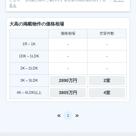
しなら「【同施工物件ご案内可】名古屋市南区南野町2丁目 ...
もっと
見る
大高の掲載物件の価格相場
価格相場
空室件数
-
-
1R～1K
-
-
1DK～1LDK
-
-
2K～2LDK
2890万円
2室
3K～3LDK
3805万円
4室
4K～4LDK以上
1