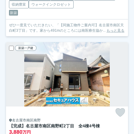
収納豊富
ウォークインクロゼット
新築
ぜひ一度見ていただきたい、「【同施工物件ご案内可】名古屋市南区天
白町3丁目」です。家から491mのところには南医療生協か...
もっと見る
新築一戸建
名古屋市南区南野
【完成】名古屋市南区南野町2丁目 全4棟
4号棟
3,880
万円