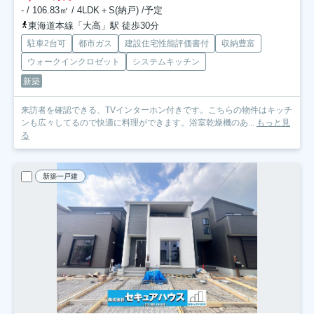
- / 106.83㎡ / 4LDK＋S(納戸) /予定
東海道本線「大高」駅 徒歩30分
駐車2台可
都市ガス
建設住宅性能評価書付
収納豊富
ウォークインクロゼット
システムキッチン
新築
来訪者を確認できる、TVインターホン付きです。こちらの物件はキッチ
ンも広々してるので快適に料理ができます。浴室乾燥機のあ...
もっと見
る
新築一戸建