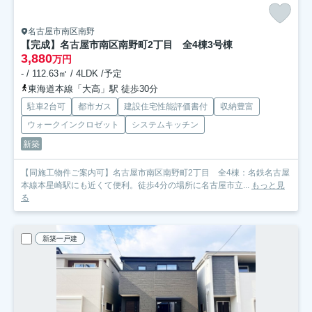
名古屋市南区南野
【完成】名古屋市南区南野町2丁目 全4棟
3号棟
3,880
万円
- / 112.63㎡ / 4LDK /予定
東海道本線「大高」駅 徒歩30分
駐車2台可
都市ガス
建設住宅性能評価書付
収納豊富
ウォークインクロゼット
システムキッチン
新築
【同施工物件ご案内可】名古屋市南区南野町2丁目 全4棟：名鉄名古屋
本線本星崎駅にも近くて便利。徒歩4分の場所に名古屋市立...
もっと見
る
新築一戸建