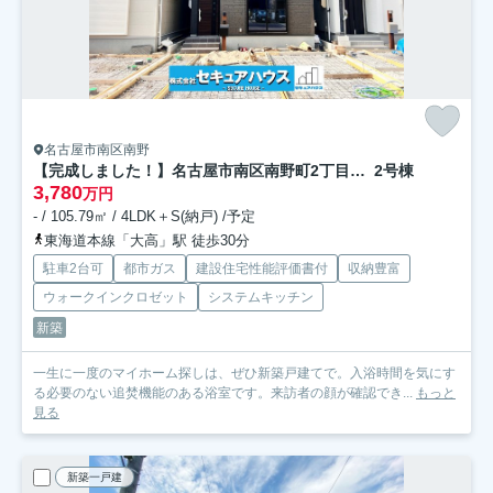
名古屋市南区南野
【完成しました！】名古屋市南区南野町2丁目 全4棟
2号棟
3,780
万円
- / 105.79㎡ / 4LDK＋S(納戸) /予定
東海道本線「大高」駅 徒歩30分
駐車2台可
都市ガス
建設住宅性能評価書付
収納豊富
ウォークインクロゼット
システムキッチン
新築
一生に一度のマイホーム探しは、ぜひ新築戸建てで。入浴時間を気にす
る必要のない追焚機能のある浴室です。来訪者の顔が確認でき...
もっと
見る
新築一戸建