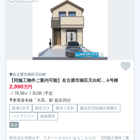
名古屋市南区天白町
【同施工物件ご案内可能】名古屋市南区天白町3丁目
A号棟
2,990
万円
- / 78.58㎡ / 3LDK /予定
東海道本線「大高」駅 徒歩26分
駐車2台可
都市ガス
陽当り良好
建設住宅性能評価書付
バリアフリー
収納豊富
新築
新生活を失敗せず、スタートさせたいならこちらの「【同施工物件ご案