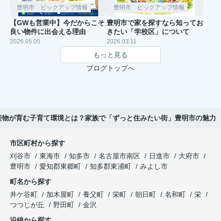
豊明市 ピックアップ情報
豊明市 ピックアップ情報
【GWも営業中】今だからこそ
豊明市で家を探すなら知ってお
良い物件に出会える理由
きたい「学校区」について
2026.05.05
2026.03.11
もっと見る
ブログトップへ
産物が育む子育て環境とは？家族で「ずっと住みたい街」豊明市の魅力
市区町村から探す
刈谷市
東海市
知多市
名古屋市南区
日進市
大府市
豊明市
愛知郡東郷町
知多郡東浦町
みよし市
町名から探す
井ケ谷町
加木屋町
養父町
栄町
朝日町
名和町
栄
つつじが丘
野田町
金沢
沿線から探す