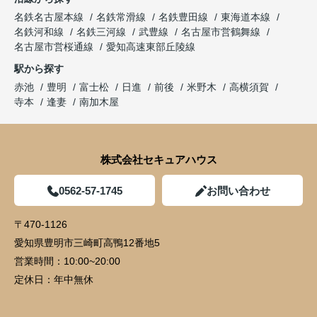
名鉄名古屋本線
名鉄常滑線
名鉄豊田線
東海道本線
名鉄河和線
名鉄三河線
武豊線
名古屋市営鶴舞線
名古屋市営桜通線
愛知高速東部丘陵線
駅から探す
赤池
豊明
富士松
日進
前後
米野木
高横須賀
寺本
逢妻
南加木屋
株式会社セキュアハウス
0562-57-1745
お問い合わせ
〒470-1126
愛知県豊明市三崎町高鴨12番地5
営業時間：
10:00~20:00
定休日：
年中無休