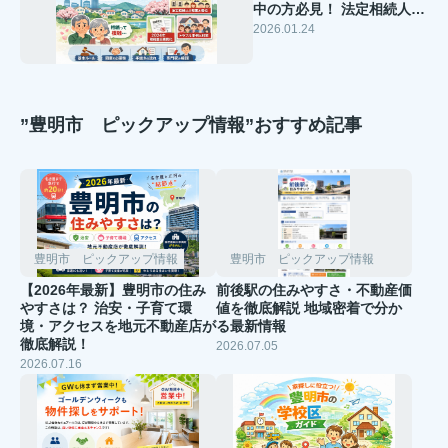
中の方必見！ 法定相続人は
どこまで？相続の基本と売
2026.01.24
却の流れを徹底解説【2026
年最新版】
”豊明市 ピックアップ情報”おすすめ記事
豊明市 ピックアップ情報
豊明市 ピックアップ情報
【2026年最新】豊明市の住み
前後駅の住みやすさ・不動産価
やすさは？ 治安・子育て環
値を徹底解説 地域密着で分か
境・アクセスを地元不動産店が
る最新情報
徹底解説！
2026.07.05
2026.07.16