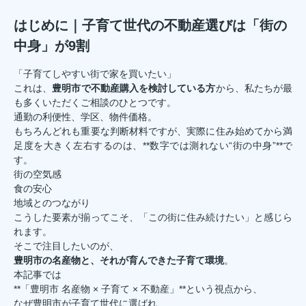
はじめに｜子育て世代の不動産選びは「街の
中身」が9割
「子育てしやすい街で家を買いたい」
これは、
豊明市で不動産購入を検討している方
から、私たちが最
も多くいただくご相談のひとつです。
通勤の利便性、学区、物件価格。
もちろんどれも重要な判断材料ですが、実際に住み始めてから満
足度を大きく左右するのは、**数字では測れない“街の中身”**で
す。
街の空気感
食の安心
地域とのつながり
こうした要素が揃ってこそ、「この街に住み続けたい」と感じら
れます。
そこで注目したいのが、
豊明市の名産物と、それが育んできた子育て環境
。
本記事では
**「豊明市 名産物 × 子育て × 不動産」**という視点から、
なぜ豊明市が子育て世代に選ばれ、