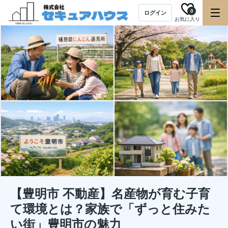
0
ログイン
お気に入り
【豊明市 不動産】名産物が育む子育
て環境とは？家族で「ずっと住みた
い街」豊明市の魅力