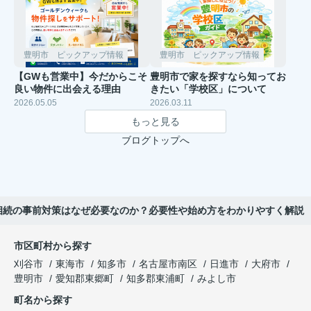
豊明市 ピックアップ情報
豊明市 ピックアップ情報
【GWも営業中】今だからこそ
豊明市で家を探すなら知ってお
良い物件に出会える理由
きたい「学校区」について
2026.05.05
2026.03.11
もっと見る
ブログトップへ
相続の事前対策はなぜ必要なのか？必要性や始め方をわかりやすく解説
市区町村から探す
刈谷市
東海市
知多市
名古屋市南区
日進市
大府市
豊明市
愛知郡東郷町
知多郡東浦町
みよし市
町名から探す