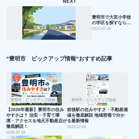
NEXT
豊明市で大宮小学校
の学区を探すなら？
周辺環境や住まい選
2025.07.26
びのコツも解説
”豊明市 ピックアップ情報”おすすめ記事
豊明市 ピックアップ情報
豊明市 ピックアップ情報
【2026年最新】豊明市の住み
前後駅の住みやすさ・不動産価
やすさは？ 治安・子育て環
値を徹底解説 地域密着で分か
境・アクセスを地元不動産店が
る最新情報
徹底解説！
2026.07.05
2026.07.16