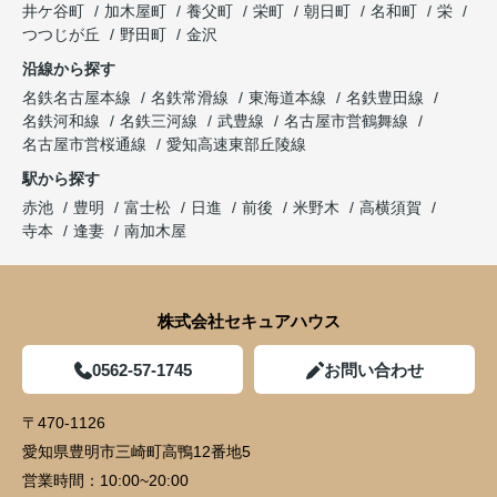
井ケ谷町
加木屋町
養父町
栄町
朝日町
名和町
栄
つつじが丘
野田町
金沢
沿線から探す
名鉄名古屋本線
名鉄常滑線
東海道本線
名鉄豊田線
名鉄河和線
名鉄三河線
武豊線
名古屋市営鶴舞線
名古屋市営桜通線
愛知高速東部丘陵線
駅から探す
赤池
豊明
富士松
日進
前後
米野木
高横須賀
寺本
逢妻
南加木屋
株式会社セキュアハウス
0562-57-1745
お問い合わせ
〒470-1126
愛知県豊明市三崎町高鴨12番地5
営業時間：
10:00~20:00