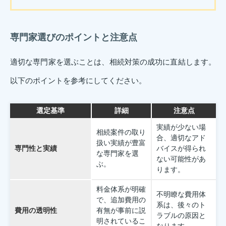
専門家選びのポイントと注意点
適切な専門家を選ぶことは、相続対策の成功に直結します。
以下のポイントを参考にしてください。
選定基準
詳細
注意点
実績が少ない場
相続案件の取り
合、適切なアド
扱い実績が豊富
専門性と実績
バイスが得られ
な専門家を選
ない可能性があ
ぶ。
ります。
料金体系が明確
不明瞭な費用体
で、追加費用の
系は、後々のト
費用の透明性
有無が事前に説
ラブルの原因と
明されているこ
なります。