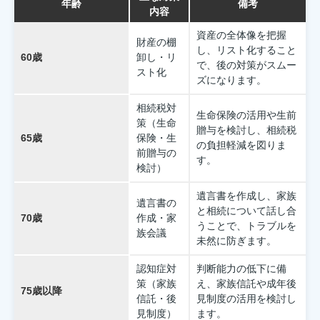
年齢
備考
内容
資産の全体像を把握
財産の棚
し、リスト化すること
60歳
卸し・リ
で、後の対策がスムー
スト化
ズになります。
相続税対
生命保険の活用や生前
策（生命
贈与を検討し、相続税
65歳
保険・生
の負担軽減を図りま
前贈与の
す。
検討）
遺言書を作成し、家族
遺言書の
と相続について話し合
70歳
作成・家
うことで、トラブルを
族会議
未然に防ぎます。
認知症対
判断能力の低下に備
策（家族
え、家族信託や成年後
75歳以降
信託・後
見制度の活用を検討し
見制度）
ます。