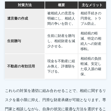
対策方法
概要
主なメリット
被相続人の意思を
相続手続きの
遺言書の作成
明確にし、相続人
円滑化、トラ
間の争いを防ぐ。
ブル防止。
相続税の軽
生前に財産を贈与
減、特定の相
生前贈与
し、相続財産を減
続人への財産
少させる。
移転。
相続税の負担
現金を不動産に組
軽減、安定し
不動産の有効活用
み換え、評価額を
た収入源の確
下げる。
保。
これらの対策を適切に組み合わせることで、相続に関するリ
スクを最小限に抑え、円滑な財産承継が可能となります。専
門家と相談しながら、自身の状況に最適な方法を選択するこ