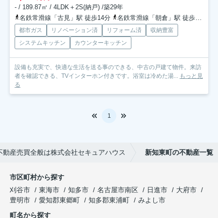
- / 189.87㎡ / 4LDK＋2S(納戸) /築29年
名鉄常滑線「古見」駅 徒歩14分
名鉄常滑線「朝倉」駅 徒歩20分
都市ガス
リノベーション済
リフォーム済
収納豊富
システムキッチン
カウンターキッチン
設備も充実で、快適な生活を送る事のできる、中古の戸建て物件。来訪
者を確認できる、TVインターホン付きです。浴室は冷めた湯...
もっと見
る
1
不動産売買全般は株式会社セキュアハウス
新知東町の不動産一覧
市区町村から探す
刈谷市
東海市
知多市
名古屋市南区
日進市
大府市
豊明市
愛知郡東郷町
知多郡東浦町
みよし市
町名から探す