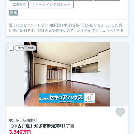
収納豊富
ウォークインクロゼット
新築
近くにはセブンイレブン 知多新知東店(徒歩3分)がありちょっとした買
い物に便利です。好評の新築物件なので、おすすめです。...
もっと見る
中古一戸建
知多市新知東町
【中古戸建】知多市新知東町1丁目
3,549
万円