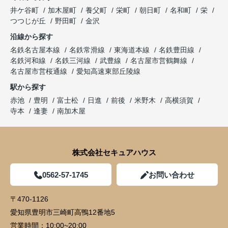
井ケ谷町
加木屋町
養父町
栄町
朝日町
名和町
栄
つつじが丘
野田町
金沢
沿線から探す
名鉄名古屋本線
名鉄常滑線
東海道本線
名鉄豊田線
名鉄河和線
名鉄三河線
武豊線
名古屋市営鶴舞線
名古屋市営桜通線
愛知高速東部丘陵線
駅から探す
赤池
豊明
富士松
日進
前後
米野木
高横須賀
寺本
逢妻
南加木屋
株式会社セキュアハウス
0562-57-1745
お問い合わせ
〒470-1126
愛知県豊明市三崎町高鴨12番地5
営業時間：
10:00~20:00