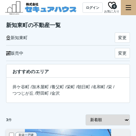
0
ログイン
お気に入り
新知東町の不動産一覧
新知東町
変更
販売中
変更
おすすめのエリア
井ケ谷町
/
加木屋町
/
養父町
/
栄町
/
朝日町
/
名和町
/
栄
/
つつじが丘
/
野田町
/
金沢
3
件
新築一戸建