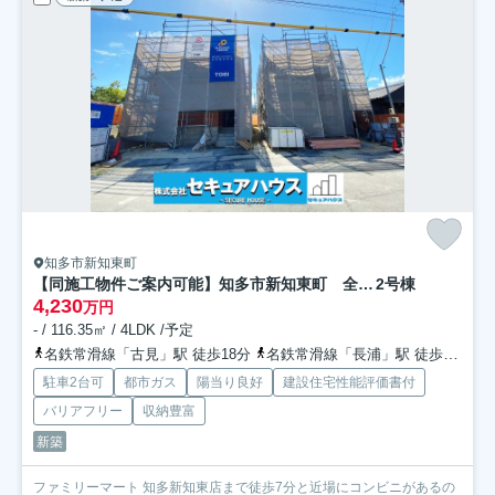
知多市新知東町
【同施工物件ご案内可能】知多市新知東町 全2棟
2号棟
4,230
万円
- / 116.35㎡ / 4LDK /予定
名鉄常滑線「古見」駅 徒歩18分
名鉄常滑線「長浦」駅 徒歩31分
駐車2台可
都市ガス
陽当り良好
建設住宅性能評価書付
バリアフリー
収納豊富
新築
ファミリーマート 知多新知東店まで徒歩7分と近場にコンビニがあるの