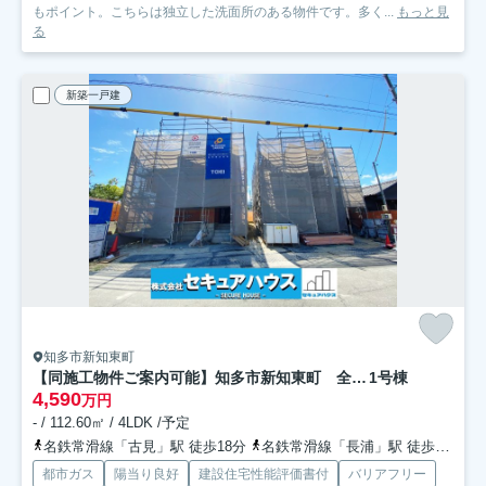
もポイント。こちらは独立した洗面所のある物件です。多く...
もっと見
る
新築一戸建
知多市新知東町
【同施工物件ご案内可能】知多市新知東町 全2棟
1号棟
4,590
万円
- / 112.60㎡ / 4LDK /予定
名鉄常滑線「古見」駅 徒歩18分
名鉄常滑線「長浦」駅 徒歩31分
都市ガス
陽当り良好
建設住宅性能評価書付
バリアフリー