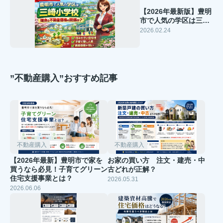
【2026年最新版】豊明
市で人気の学区は三崎
小学校？理由と不動産
2026.02.24
価格の関係を徹底解説
”不動産購入”おすすめ記事
不動産購入
不動産購入
【2026年最新】豊明市で家を
お家の買い方 注文・建売・中
買うなら必見！子育てグリーン
古どれが正解？
住宅支援事業とは？
2026.05.31
2026.06.06