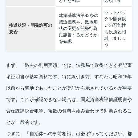
ど）を相談
必須です
セットバッ
建築基準法第43条の
クや開発扱
接道義務や、敷地形
接道状況・開発許可の
いの可能性
状の変更が開発行為
要否
も役所と相
に該当するかどうか
談しましょ
を確認
う
まず、「過去の利用実績」では、法務局で取得できる登記事
項証明書が基本資料です。特に線引き前、すなわち昭和46年
以前から宅地であったことが登記から示されているかが重要
です。これが確認できない場合は、固定資産税評価証明書や
資産課課税台帳等、複数の資料を組み合わせて判断されるこ
とが一般的です。
つぎに、「自治体への事前相談」は必ず行ってください。都