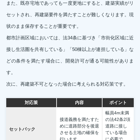
また、既存宅地であっても一度更地にすると、建築実績がリ
セットされ、再建築要件を満たすことが難しくなります。現
状のまま保存することが重要です。
都市計画区域においては、法34条に基づき「市街化区域に近
接し生活圏を共有している」「50棟以上が連担している」な
どの条件を満たす場合に、開発許可が通る可能性がありま
す。
次に、再建築不可となった場合に考えられる対応策です。
対応策
内容
ポイント
幅員4m未満
接道義務を満たすた
の法42条2項
めに道路部分を後退
道路に接し
セットバック
させる土地の確保を
ている場合
行います。
に必要で