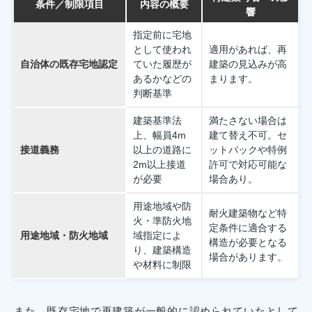
条件／制限項目
内容の概要
響
指定前に宅地
として使われ
適用があれば、再
自治体の既存宅地認定
ていた履歴が
建築の見込みが高
あるかなどの
まります。
判断基準
建築基準法
満たさない場合は
上、幅員4m
建て替え不可。セ
接道義務
以上の道路に
ットバックや特例
2m以上接道
許可で対応可能な
が必要
場合あり。
用途地域や防
耐火建築物など特
火・準防火地
定条件に適合する
用途地域・防火地域
域指定によ
構造が必要となる
り、建築構造
場合があります。
や材料に制限
また、既存宅地で再建築が一般的に認められていたとして