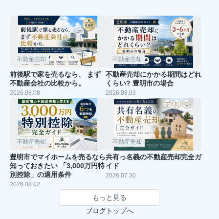
不動産売却
不動産売却
前後駅で家を売るなら、 まず
不動産売却にかかる期間はどれ
不動産会社の比較から。
くらい? 豊明市の場合
2026.08.08
2026.08.03
不動産売却
不動産売却
豊明市でマイホームを売るなら
共有っ名義の不動産売却完全ガ
知っておきたい 「3,000万円特
イド
別控除」の適用条件
2026.07.30
2026.08.02
もっと見る
ブログトップへ