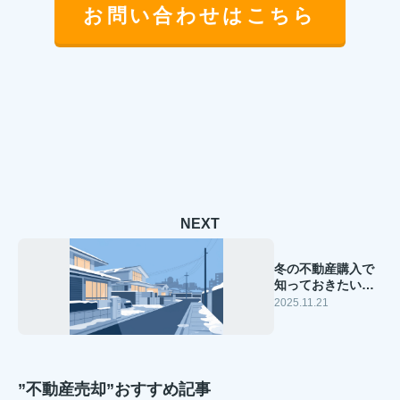
お問い合わせはこちら
NEXT
冬の不動産購入で
知っておきたい注
意点は？成功のポ
2025.11.21
イントも紹介
”不動産売却”おすすめ記事