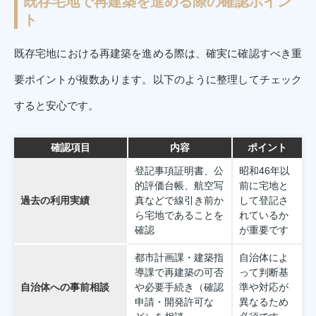
既存宅地で再建築を進める際の確認ポイン
ト
既存宅地における再建築を進める際は、確実に確認すべき重
要ポイントが複数あります。以下のように整理してチェック
すると安心です。
確認項目
内容
ポイント
登記事項証明書、公
昭和46年以
的評価台帳、航空写
前に宅地と
過去の利用実績
真などで線引き前か
して登記さ
ら宅地であることを
れているか
確認
が重要です
都市計画課・建築指
自治体によ
導課で再建築の可否
って判断基
自治体への事前相談
や必要手続き（確認
準や対応が
申請・開発許可な
異なるため