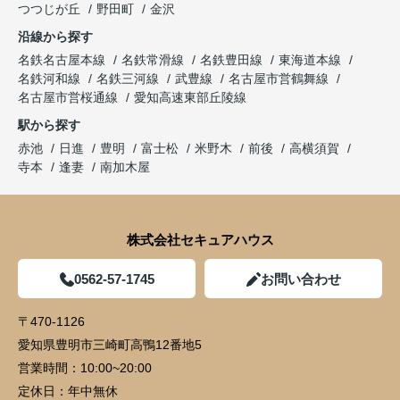
つつじが丘
野田町
金沢
沿線から探す
名鉄名古屋本線
名鉄常滑線
名鉄豊田線
東海道本線
名鉄河和線
名鉄三河線
武豊線
名古屋市営鶴舞線
名古屋市営桜通線
愛知高速東部丘陵線
駅から探す
赤池
日進
豊明
富士松
米野木
前後
高横須賀
寺本
逢妻
南加木屋
株式会社セキュアハウス
0562-57-1745
お問い合わせ
〒470-1126
愛知県豊明市三崎町高鴨12番地5
営業時間：
10:00~20:00
定休日：
年中無休