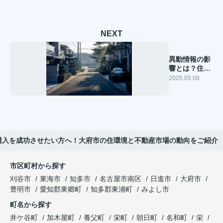
NEXT
異動情報の影
響とは？住宅
ローン審査を
2025.05.08
解説
購入を成功させたい方へ！大府市の住環境と不動産市場の動向をご紹介
市区町村から探す
刈谷市
東海市
知多市
名古屋市南区
日進市
大府市
豊明市
愛知郡東郷町
知多郡東浦町
みよし市
町名から探す
井ケ谷町
加木屋町
養父町
栄町
朝日町
名和町
栄