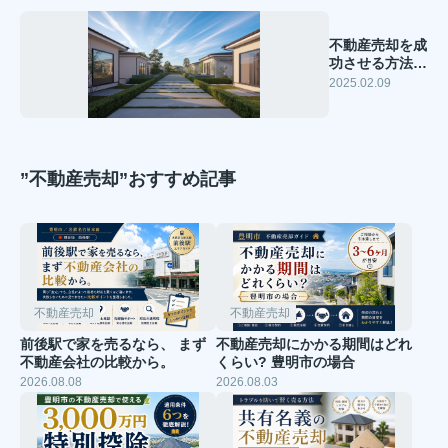
不動産売却を成
功させる方法と
は？基本知識を
2025.02.09
解説
”不動産売却”おすすめ記事
不動産売却
不動産売却
前後駅で家を売るなら、 まず
不動産売却にかかる期間はどれ
不動産会社の比較から。
くらい? 豊明市の場合
2026.08.08
2026.08.03