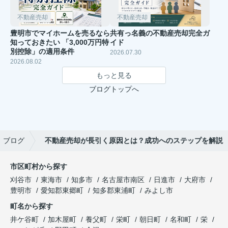
不動産売却
不動産売却
豊明市でマイホームを売るなら
共有っ名義の不動産売却完全ガ
知っておきたい 「3,000万円特
イド
別控除」の適用条件
2026.07.30
2026.08.02
もっと見る
ブログトップへ
ブログ
不動産売却が長引く原因とは？成功へのステップを解説
市区町村から探す
刈谷市
東海市
知多市
名古屋市南区
日進市
大府市
豊明市
愛知郡東郷町
知多郡東浦町
みよし市
町名から探す
井ケ谷町
加木屋町
養父町
栄町
朝日町
名和町
栄