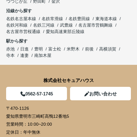
つつじが丘
野田町
金沢
沿線から探す
名鉄名古屋本線
名鉄常滑線
名鉄豊田線
東海道本線
名鉄河和線
名鉄三河線
武豊線
名古屋市営鶴舞線
名古屋市営桜通線
愛知高速東部丘陵線
駅から探す
赤池
日進
豊明
富士松
米野木
前後
高横須賀
寺本
逢妻
南加木屋
株式会社セキュアハウス
0562-57-1745
お問い合わせ
〒470-1126
愛知県豊明市三崎町高鴨12番地5
営業時間：
10:00~20:00
定休日：
年中無休