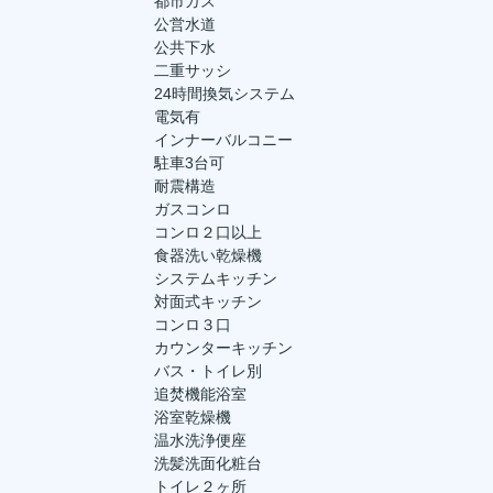
都市ガス
公営水道
公共下水
二重サッシ
24時間換気システム
電気有
インナーバルコニー
駐車3台可
耐震構造
ガスコンロ
コンロ２口以上
食器洗い乾燥機
システムキッチン
対面式キッチン
コンロ３口
カウンターキッチン
バス・トイレ別
追焚機能浴室
浴室乾燥機
温水洗浄便座
洗髪洗面化粧台
トイレ２ヶ所