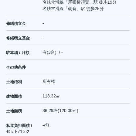
名鉄常滑線
「
尾張横須賀
」駅 徒歩19分
名鉄常滑線
「
朝倉
」駅 徒歩25分
-
修繕積立金
-
修繕積立基金
有(3台) / -
駐車場 / 月額
その他条件
所有権
土地権利
118.32㎡
建物面積
36.29坪(120.00㎡)
土地面積
-/無
私道負担面積 /
セットバック