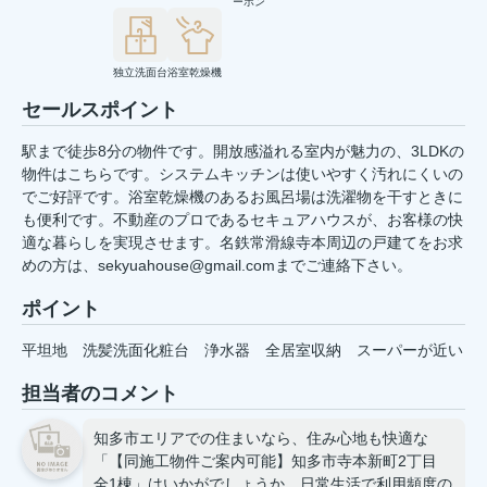
ーホン
独立洗面台
浴室乾燥機
セールスポイント
駅まで徒歩8分の物件です。開放感溢れる室内が魅力の、3LDKの
物件はこちらです。システムキッチンは使いやすく汚れにくいの
でご好評です。浴室乾燥機のあるお風呂場は洗濯物を干すときに
も便利です。不動産のプロであるセキュアハウスが、お客様の快
適な暮らしを実現させます。名鉄常滑線寺本周辺の戸建てをお求
めの方は、sekyuahouse@gmail.comまでご連絡下さい。
ポイント
平坦地
洗髪洗面化粧台
浄水器
全居室収納
スーパーが近い
担当者のコメント
知多市エリアでの住まいなら、住み心地も快適な
「【同施工物件ご案内可能】知多市寺本新町2丁目
全1棟」はいかがでしょうか。日常生活で利用頻度の