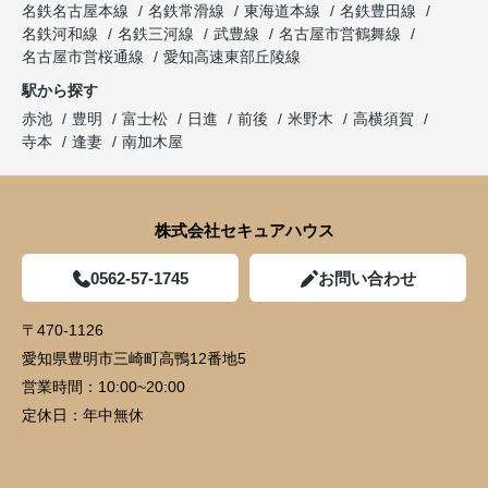
名鉄名古屋本線
名鉄常滑線
東海道本線
名鉄豊田線
名鉄河和線
名鉄三河線
武豊線
名古屋市営鶴舞線
名古屋市営桜通線
愛知高速東部丘陵線
駅から探す
赤池
豊明
富士松
日進
前後
米野木
高横須賀
寺本
逢妻
南加木屋
株式会社セキュアハウス
0562-57-1745
お問い合わせ
〒470-1126
愛知県豊明市三崎町高鴨12番地5
営業時間：
10:00~20:00
定休日：
年中無休