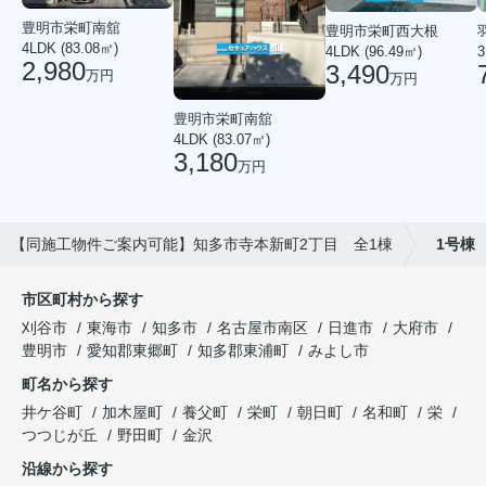
豊明市栄町南舘
豊明市栄町西大根
4LDK (83.08㎡)
3
4LDK (96.49㎡)
2,980
3,490
万円
万円
豊明市栄町南舘
4LDK (83.07㎡)
3,180
万円
【同施工物件ご案内可能】知多市寺本新町2丁目 全1棟
1号棟
市区町村から探す
刈谷市
東海市
知多市
名古屋市南区
日進市
大府市
豊明市
愛知郡東郷町
知多郡東浦町
みよし市
町名から探す
井ケ谷町
加木屋町
養父町
栄町
朝日町
名和町
栄
つつじが丘
野田町
金沢
沿線から探す