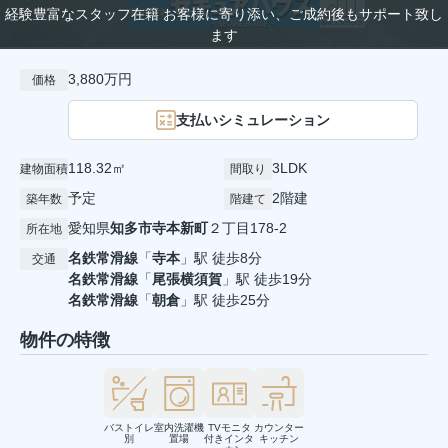
経験豊富なスタッフ在籍 お客様に寄り添い、ご成約後もサポート致し
ます
3,880万円
価格
支払いシミュレーション
118.32㎡
3LDK
建物面積
間取り
予定
2階建
築年数
階建て
愛知県
知多市
寺本新町
２丁目178‐2
所在地
名鉄常滑線
「
寺本
」駅 徒歩8分
交通
名鉄常滑線
「
尾張横須賀
」駅 徒歩19分
名鉄常滑線
「
朝倉
」駅 徒歩25分
物件の特徴
バストイレ
室内洗濯機
TVモニタ
カウンター
別
置場
付きインタ
キッチン