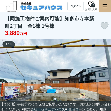
0
ログイン
お気に入り
【同施工物件ご案内可能】知多市寺本新
町2丁目 全1棟 1号棟
3,880
万円
1
/
18
【その他】事前予約にて現地ご見学いただけます！お気軽にお問い合わ
せください♪ ■株式会社 セキュアハウス■ 住宅ローンに強く、知識、