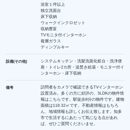
浴室１坪以上
独立洗面台
床下収納
ウォークインクロゼット
収納豊富
TVモニタ付インターホン
複層ガラス
ディンプルキー
システムキッチン・洗髪洗面化粧台・洗浄便
設備(その他)
座・トイレ2カ所・追焚き給湯・モニター付イ
ンターホン・床下収納
訪問者をカメラで確認できるTVインターホン
備考
設置済み。多くの方に好評の、3LDKの物件情
報はこちらです。駅徒歩8分の物件です。建物
面積は118.32㎡です。不動産情報はもちろ
ん、地域情報も詳しくお伝え致します。知多
市で生活するにあたって気になる点があれ
ば、ぜひご質問くださいませ。