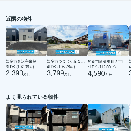
近隣の物件
知多市つつじが丘３丁目
知多市金沢字泉脇
知多市新知東町２丁目
4LDK (105.78㎡)
4
3LDK (102.06㎡)
4LDK (112.60㎡)
3,799
2,390
4,590
万円
万円
万円
よく見られている物件