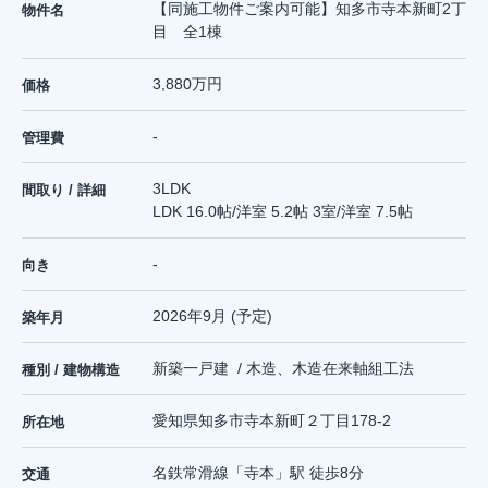
【同施工物件ご案内可能】知多市寺本新町2丁
物件名
目 全1棟
3,880万円
価格
-
管理費
3LDK
間取り / 詳細
LDK 16.0帖
/
洋室 5.2帖 3室
/
洋室 7.5帖
-
向き
2026年9月 (予定)
築年月
新築一戸建 / 木造、木造在来軸組工法
種別 / 建物構造
愛知県
知多市
寺本新町
２丁目178‐2
所在地
名鉄常滑線
「
寺本
」駅 徒歩8分
交通