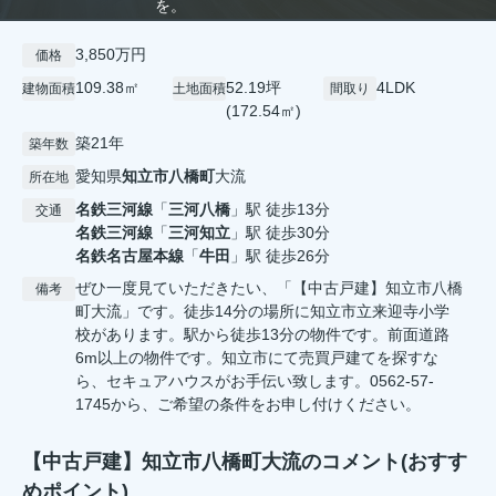
を。
3,850万円
価格
109.38㎡
52.19坪
4LDK
建物面積
土地面積
間取り
(172.54㎡)
築21年
築年数
愛知県
知立市
八橋町
大流
所在地
名鉄三河線
「
三河八橋
」駅 徒歩13分
交通
名鉄三河線
「
三河知立
」駅 徒歩30分
名鉄名古屋本線
「
牛田
」駅 徒歩26分
ぜひ一度見ていただきたい、「【中古戸建】知立市八橋
備考
町大流」です。徒歩14分の場所に知立市立来迎寺小学
校があります。駅から徒歩13分の物件です。前面道路
6m以上の物件です。知立市にて売買戸建てを探すな
ら、セキュアハウスがお手伝い致します。0562-57-
1745から、ご希望の条件をお申し付けください。
【中古戸建】知立市八橋町大流のコメント(おすす
めポイント)