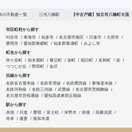
市の不動産一覧
三河八橋駅
【中古戸建】知立市八橋町大流
市区町村から探す
刈谷市
東海市
知多市
名古屋市南区
日進市
大府市
豊明市
愛知郡東郷町
知多郡東浦町
みよし市
町名から探す
井ケ谷町
加木屋町
養父町
栄町
朝日町
名和町
栄
つつじが丘
野田町
金沢
沿線から探す
名鉄名古屋本線
名鉄常滑線
名鉄豊田線
東海道本線
名鉄河和線
名鉄三河線
武豊線
名古屋市営鶴舞線
名古屋市営桜通線
愛知高速東部丘陵線
駅から探す
赤池
日進
豊明
富士松
米野木
前後
高横須賀
寺本
逢妻
南加木屋