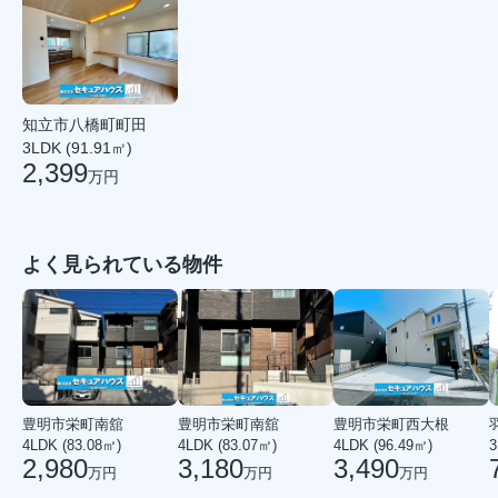
知立市八橋町町田
3LDK (91.91㎡)
2,399
万円
よく見られている物件
豊明市栄町南舘
豊明市栄町南舘
豊明市栄町西大根
4LDK (83.08㎡)
4LDK (83.07㎡)
4LDK (96.49㎡)
3
2,980
3,180
3,490
万円
万円
万円