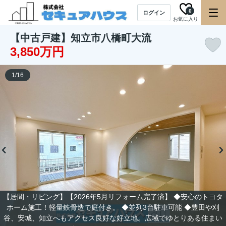
0
ログイン
お気に入り
【中古戸建】知立市八橋町大流
3,850万円
1
/
16
【居間・リビング】【2026年5月リフォーム完了済】 ◆安心のトヨタ
ホーム施工！軽量鉄骨造で庭付き。 ◆並列3台駐車可能 ◆豊田や刈
谷、安城、知立へもアクセス良好な好立地。広域でゆとりある住まい