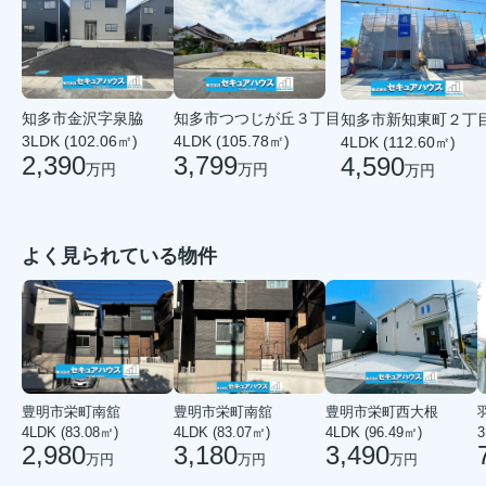
知多市つつじが丘３丁目
知多市金沢字泉脇
知多市新知東町２丁
4LDK (105.78㎡)
3LDK (102.06㎡)
4LDK (112.60㎡)
3,799
2,390
4,590
万円
万円
万円
よく見られている物件
豊明市栄町南舘
豊明市栄町南舘
豊明市栄町西大根
4LDK (83.08㎡)
4LDK (83.07㎡)
4LDK (96.49㎡)
3
2,980
3,180
3,490
万円
万円
万円