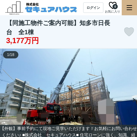
0
ログイン
お気に入り
【同施工物件ご案内可能】知多市日長
台 全1棟
3,177万円
1
/
18
【外観】事前予約にて現地ご見学いただけます！お気軽にお問い合わせ
ください♪ ■株式会社 セキュアハウス■ 住宅ローンに強く、知識、経