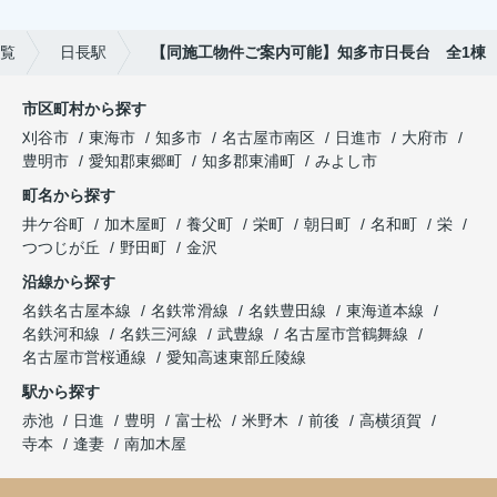
覧
日長駅
【同施工物件ご案内可能】知多市日長台 全1棟
市区町村から探す
刈谷市
東海市
知多市
名古屋市南区
日進市
大府市
豊明市
愛知郡東郷町
知多郡東浦町
みよし市
町名から探す
井ケ谷町
加木屋町
養父町
栄町
朝日町
名和町
栄
つつじが丘
野田町
金沢
沿線から探す
名鉄名古屋本線
名鉄常滑線
名鉄豊田線
東海道本線
名鉄河和線
名鉄三河線
武豊線
名古屋市営鶴舞線
名古屋市営桜通線
愛知高速東部丘陵線
駅から探す
赤池
日進
豊明
富士松
米野木
前後
高横須賀
寺本
逢妻
南加木屋