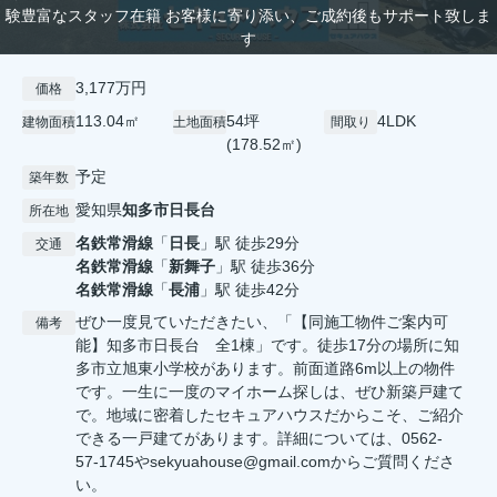
験豊富なスタッフ在籍 お客様に寄り添い、ご成約後もサポート致しま
す
3,177万円
価格
113.04㎡
54坪
4LDK
建物面積
土地面積
間取り
(178.52㎡)
予定
築年数
愛知県
知多市
日長台
所在地
名鉄常滑線
「
日長
」駅 徒歩29分
交通
名鉄常滑線
「
新舞子
」駅 徒歩36分
名鉄常滑線
「
長浦
」駅 徒歩42分
ぜひ一度見ていただきたい、「【同施工物件ご案内可
備考
能】知多市日長台 全1棟」です。徒歩17分の場所に知
多市立旭東小学校があります。前面道路6m以上の物件
です。一生に一度のマイホーム探しは、ぜひ新築戸建て
で。地域に密着したセキュアハウスだからこそ、ご紹介
できる一戸建てがあります。詳細については、0562-
57-1745やsekyuahouse@gmail.comからご質問くださ
い。