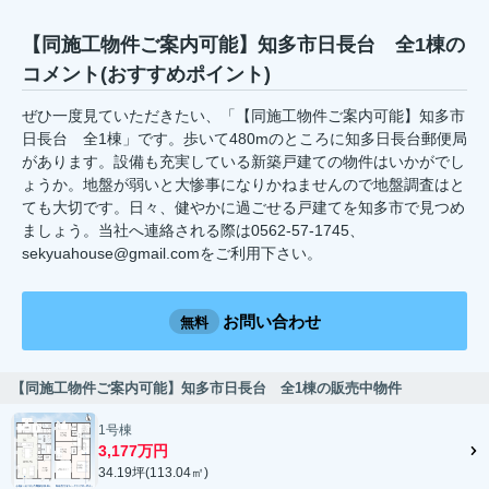
【同施工物件ご案内可能】知多市日長台 全1棟の
コメント(おすすめポイント)
ぜひ一度見ていただきたい、「【同施工物件ご案内可能】知多市
日長台 全1棟」です。歩いて480mのところに知多日長台郵便局
があります。設備も充実している新築戸建ての物件はいかがでし
ょうか。地盤が弱いと大惨事になりかねませんので地盤調査はと
ても大切です。日々、健やかに過ごせる戸建てを知多市で見つめ
ましょう。当社へ連絡される際は0562-57-1745、
sekyuahouse@gmail.comをご利用下さい。
お問い合わせ
無料
【同施工物件ご案内可能】知多市日長台 全1棟の販売中物件
1号棟
3,177万円
34.19坪(113.04㎡)