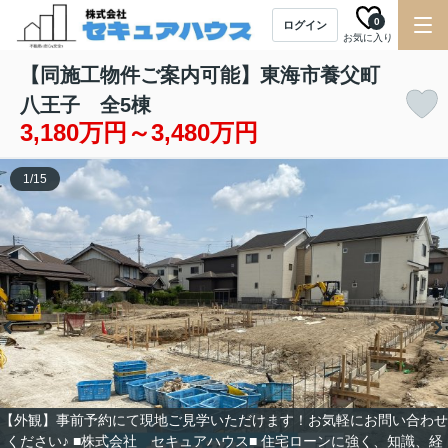
0
ログイン
お気に入り
【同施工物件ご案内可能】東海市養父町
八王子 全5棟
3,180万円～3,480万円
1
/
15
【外観】事前予約にて現地ご見学いただけます！お気軽にお問い合わせ
ください♪ ■株式会社 セキュアハウス■ 住宅ローンに強く、知識、経