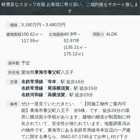
験豊富なスタッフ在籍 お客様に寄り添い、ご成約後もサポート致しま
す
3,180万円～3,480万円
価格
100.62㎡～
40.9坪～
4LDK
建物面積
土地面積
間取り
117.59㎡
52.97坪
(135.21㎡～
175.12㎡)
予定
築年数
愛知県
東海市
養父町
八王子
所在地
名鉄常滑線
「
寺本
」駅 徒歩14分
交通
名鉄常滑線
「
尾張横須賀
」駅 徒歩15分
名鉄河和線
「
高横須賀
」駅 徒歩23分
ぜひ一度見ていただきたい、「【同施工物件ご案内可
備考
能】東海市養父町八王子 全5棟」です。徒歩24分の場
所に横須賀小学校があります。建物の構造が制震制に特
化されていて、安全性が保たれています。地盤調査済み
の物件です。東海市にある名鉄常滑線寺本近辺の一戸建
てに関する事なら、0562-57-1745までお申し付け下さ