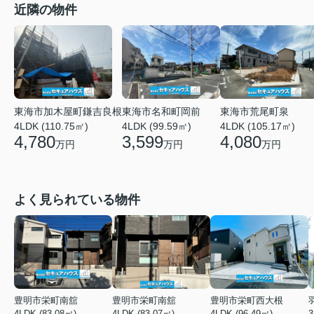
近隣の物件
東海市名和町岡前
東海市荒尾町泉
東海市加木屋町鎌吉良根
4LDK (99.59㎡)
4LDK (105.17㎡)
4LDK (110.75㎡)
3,599
4,080
4,780
万円
万円
万円
よく見られている物件
豊明市栄町南舘
豊明市栄町南舘
豊明市栄町西大根
4LDK (83.08㎡)
4LDK (83.07㎡)
4LDK (96.49㎡)
3