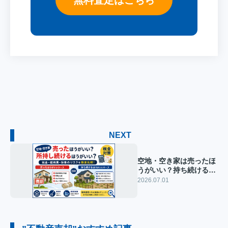
NEXT
空地・空き家は売ったほ
うがいい？持ち続けるほ
うがいい？税金・維持費
2026.07.01
から徹底比較【2026年
版】