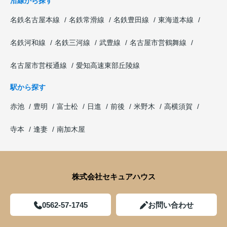
沿線から探す
名鉄名古屋本線
名鉄常滑線
名鉄豊田線
東海道本線
名鉄河和線
名鉄三河線
武豊線
名古屋市営鶴舞線
名古屋市営桜通線
愛知高速東部丘陵線
駅から探す
赤池
豊明
富士松
日進
前後
米野木
高横須賀
寺本
逢妻
南加木屋
株式会社セキュアハウス
0562-57-1745
お問い合わせ