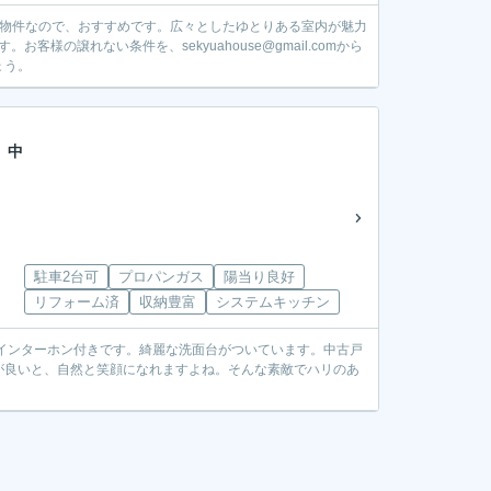
築物件なので、おすすめです。広々としたゆとりある室内が魅力
様の譲れない条件を、sekyuahouse@gmail.comから
ょう。
 中
駐車2台可
プロパンガス
陽当り良好
リフォーム済
収納豊富
システムキッチン
インターホン付きです。綺麗な洗面台がついています。中古戸
が良いと、自然と笑顔になれますよね。そんな素敵でハリのあ