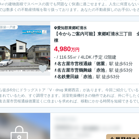
.39㎡の建物面積でスペースの面でも問題なく快適に過ごせますよ。人生に何度もな
では数多くの不動産情報を取り扱っております。あなたの不動産探しのお手伝いを
新築一戸建
愛知郡東郷町
清水
【今からご案内可能】東郷町清水三丁目 
棟
4,980
万円
- / 116.55㎡ / 4LDK /予定 /2階建
名古屋市営桜通線
「
徳重
」駅 徒歩51分
名古屋市営鶴舞線
「
赤池
」駅 徒歩53分
名鉄豊田線
「
赤池
」駅 徒歩53分
ら徒歩6分にドラッグストア「V・drug 東郷西店」があります。今回ご紹介して
まれているため、すぐ調理できます。浴室乾燥機付きの物件であれば、外に干した
名古屋市営桜通線徳重近くに住まいを求めれば、移動にかかる時間を短縮できるでしょ