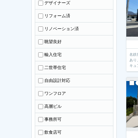
デザイナーズ
リフォーム済
リノベーション済
眺望良好
輸入住宅
名鉄
あり
キュ
二世帯住宅
自由設計対応
ワンフロア
高層ビル
事務所可
飲食店可