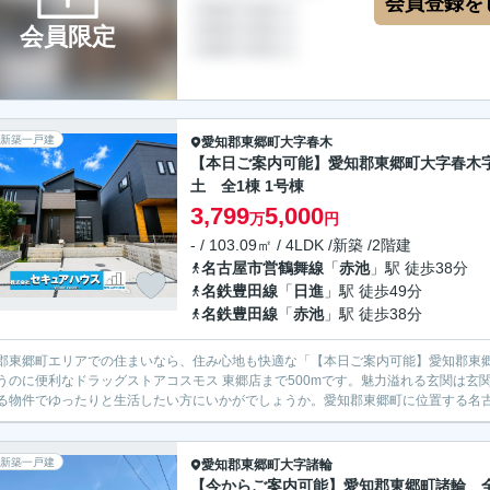
会員登録を
会員限定
新築一戸建
愛知郡東郷町
大字春木
【本日ご案内可能】愛知郡東郷町大字春木
土 全1棟 1号棟
3,799
5,000
万
円
- / 103.09㎡ / 4LDK /新築 /2階建
名古屋市営鶴舞線
「
赤池
」駅 徒歩38分
名鉄豊田線
「
日進
」駅 徒歩49分
名鉄豊田線
「
赤池
」駅 徒歩38分
郡東郷町エリアでの住まいなら、住み心地も快適な「【本日ご案内可能】愛知郡東
うのに便利なドラッグストアコスモス 東郷店まで500mです。魅力溢れる玄関は玄関
る物件でゆったりと生活したい方にいかがでしょうか。愛知郡東郷町に位置する名古屋
新築一戸建
愛知郡東郷町
大字諸輪
【今からご案内可能】愛知郡東郷町諸輪 