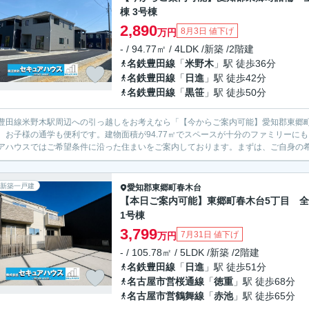
棟 3号棟
2,890
8月3日 値下げ
万円
- / 94.77㎡ / 4LDK /新築 /2階建
名鉄豊田線
「
米野木
」駅 徒歩36分
名鉄豊田線
「
日進
」駅 徒歩42分
名鉄豊田線
「
黒笹
」駅 徒歩50分
豊田線米野木駅周辺への引っ越しをお考えなら「【今からご案内可能】愛知郡東郷町
、お子様の通学も便利です。建物面積が94.77㎡でスペースが十分のファミリーにも
アハウスではご希望条件に沿った住まいをご案内しております。まずは、ご自身の希望
新築一戸建
愛知郡東郷町
春木台
【本日ご案内可能】東郷町春木台5丁目 全
1号棟
3,799
7月31日 値下げ
万円
- / 105.78㎡ / 5LDK /新築 /2階建
名鉄豊田線
「
日進
」駅 徒歩51分
名古屋市営桜通線
「
徳重
」駅 徒歩68分
名古屋市営鶴舞線
「
赤池
」駅 徒歩65分