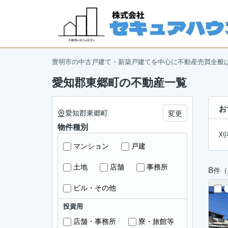
豊明市の中古戸建て・新築戸建てを中心に不動産売買全般
愛知郡東郷町の不動産一覧
お
愛知郡東郷町
変更
物件種別
刈
マンション
戸建
土地
店舗
事務所
8
件（
ビル・その他
投資用
店舗・事務所
寮・旅館等