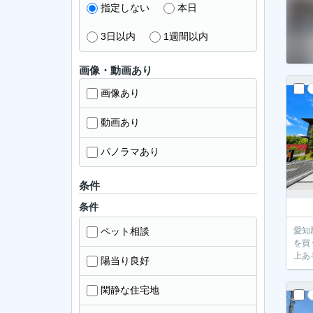
指定しない
本日
3日以内
1週間以内
画像・動画あり
画像あり
動画あり
パノラマあり
条件
条件
ペット相談
愛知
を買
上あ
陽当り良好
閑静な住宅地