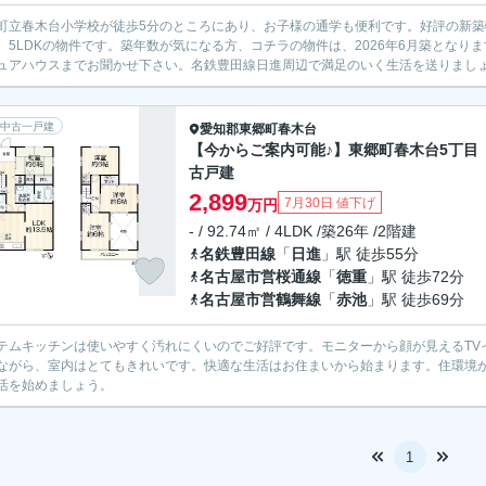
町立春木台小学校が徒歩5分のところにあり、お子様の通学も便利です。好評の新
、5LDKの物件です。築年数が気になる方、コチラの物件は、2026年6月築となります。お客
ュアハウスまでお聞かせ下さい。名鉄豊田線日進周辺で満足のいく生活を送りまし
中古一戸建
愛知郡東郷町
春木台
【今からご案内可能♪】東郷町春木台5丁目
古戸建
2,899
7月30日 値下げ
万円
- / 92.74㎡ / 4LDK /築26年 /2階建
名鉄豊田線
「
日進
」駅 徒歩55分
名古屋市営桜通線
「
徳重
」駅 徒歩72分
名古屋市営鶴舞線
「
赤池
」駅 徒歩69分
テムキッチンは使いやすく汚れにくいのでご好評です。モニターから顔が見えるTV
ながら、室内はとてもきれいです。快適な生活はお住まいから始まります。住環境
活を始めましょう。
1