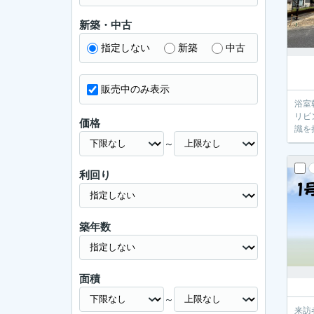
新築・中古
指定しない
新築
中古
販売中のみ表示
浴室
リビ
価格
識を
～
利回り
築年数
面積
～
来訪