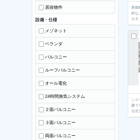
居抜物件
東郷
的な
セキ
設備・仕様
メゾネット
ベランダ
バルコニー
ルーフバルコニー
オール電化
24時間換気システム
シス
建て
２面バルコニー
る生
３面バルコニー
両面バルコニー