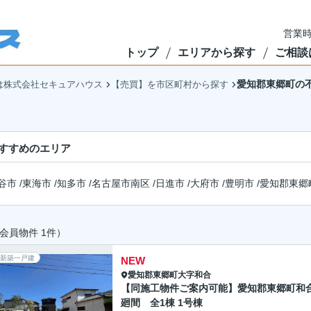
営業時
トップ
エリアから探す
ご相談
愛知郡東郷町の
は株式会社セキュアハウス
【売買】を市区町村から探す
すすめのエリア
谷市
/
東海市
/
知多市
/
名古屋市南区
/
日進市
/
大府市
/
豊明市
/
愛知郡東郷
会員物件 1件）
新築一戸建
NEW
愛知郡東郷町
大字和合
【同施工物件ご案内可能】愛知郡東郷町和
廻間 全1棟 1号棟