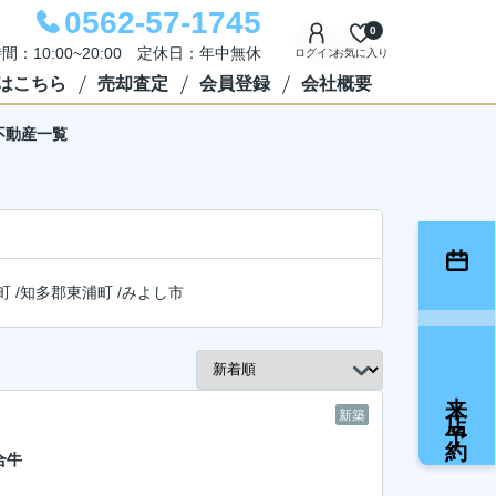
0562-57-1745
0
間：10:00~20:00 定休日：年中無休
ログイン
お気に入り
はこちら
売却査定
会員登録
会社概要
不動産一覧
町
/
知多郡東浦町
/
みよし市
来店予約
新築
合牛