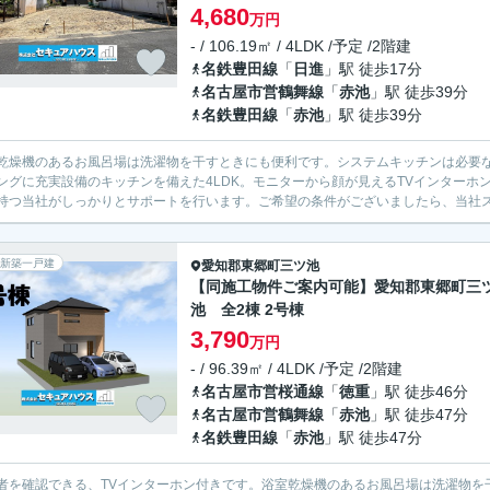
4,680
万円
- / 106.19㎡ / 4LDK /予定 /2階建
名鉄豊田線
「
日進
」駅 徒歩17分
名古屋市営鶴舞線
「
赤池
」駅 徒歩39分
名鉄豊田線
「
赤池
」駅 徒歩39分
乾燥機のあるお風呂場は洗濯物を干すときにも便利です。システムキッチンは必要
ングに充実設備のキッチンを備えた4LDK。モニターから顔が見えるTVインター
持つ当社がしっかりとサポートを行います。ご希望の条件がございましたら、当社
新築一戸建
愛知郡東郷町
三ツ池
【同施工物件ご案内可能】愛知郡東郷町三
池 全2棟 2号棟
3,790
万円
- / 96.39㎡ / 4LDK /予定 /2階建
名古屋市営桜通線
「
徳重
」駅 徒歩46分
名古屋市営鶴舞線
「
赤池
」駅 徒歩47分
名鉄豊田線
「
赤池
」駅 徒歩47分
者を確認できる、TVインターホン付きです。浴室乾燥機のあるお風呂場は洗濯物を