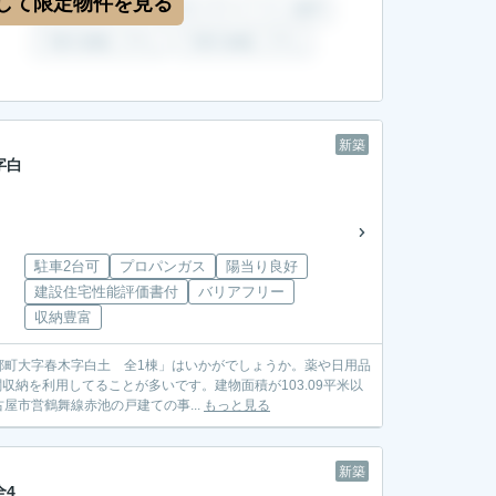
して限定物件を見る
新築
字白
駐車2台可
プロパンガス
陽当り良好
建設住宅性能評価書付
バリアフリー
収納豊富
郷町大字春木字白土 全1棟」はいかがでしょうか。薬や日用品
収納を利用してることが多いです。建物面積が103.09平米以
市営鶴舞線赤池の戸建ての事...
もっと見る
新築
全4