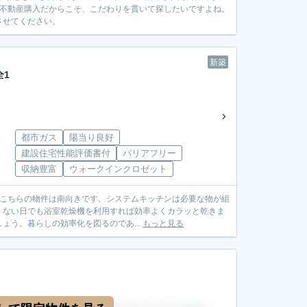
い不動産購入だからこそ、こだわりを貫いて探したいですよね。
させてください。
新築
全1
都市ガス
陽当り良好
建設住宅性能評価書付
バリアフリー
収納豊富
ウォークインクロゼット
いるこちらの物件は南向きです。システムキッチンは必要な物が組
くない日でも浴室乾燥機を利用すれば効率よくカラッと乾きま
う。暮らしの効率化を図るのであ...
もっと見る