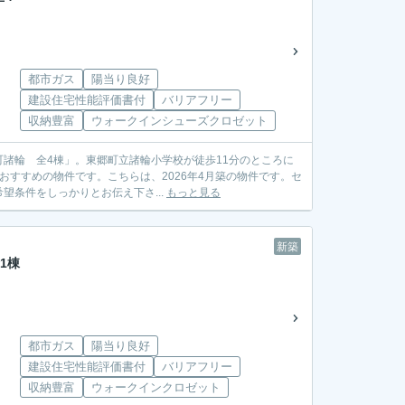
都市ガス
陽当り良好
建設住宅性能評価書付
バリアフリー
収納豊富
ウォークインシューズクロゼット
諸輪 全4棟」。東郷町立諸輪小学校が徒歩11分のところに
おすすめの物件です。こちらは、2026年4月築の物件です。セ
条件をしっかりとお伝え下さ...
もっと見る
新築
1棟
都市ガス
陽当り良好
建設住宅性能評価書付
バリアフリー
収納豊富
ウォークインクロゼット