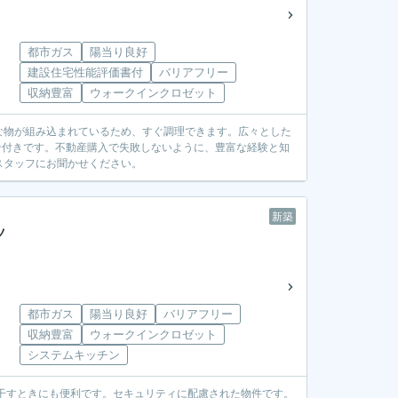
都市ガス
陽当り良好
建設住宅性能評価書付
バリアフリー
収納豊富
ウォークインクロゼット
な物が組み込まれているため、すぐ調理できます。広々とした
ホン付きです。不動産購入で失敗しないように、豊富な経験と知
スタッフにお聞かせください。
新築
ツ
都市ガス
陽当り良好
バリアフリー
収納豊富
ウォークインクロゼット
システムキッチン
干すときにも便利です。セキュリティに配慮された物件です。