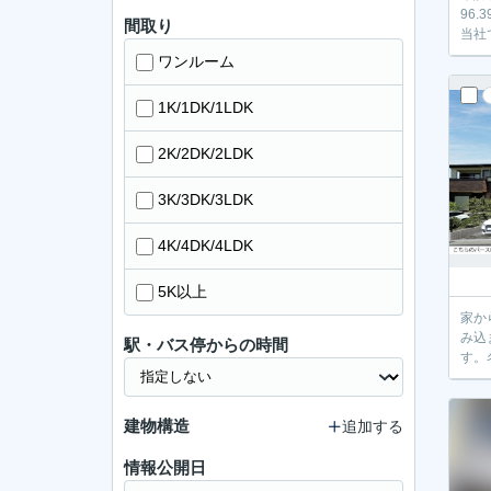
96
間取り
当社
ワンルーム
1K/1DK/1LDK
2K/2DK/2LDK
3K/3DK/3LDK
4K/4DK/4LDK
5K以上
家か
み込
駅・バス停からの時間
す。
建物構造
追加する
情報公開日