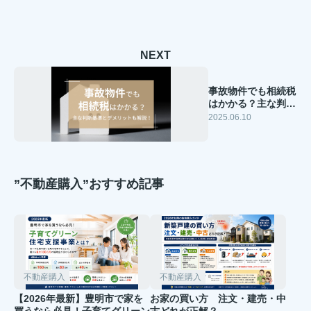
NEXT
事故物件でも相続税
はかかる？主な判断
基準とデメリットも
2025.06.10
解説！
”不動産購入”おすすめ記事
不動産購入
不動産購入
【2026年最新】豊明市で家を
お家の買い方 注文・建売・中
買うなら必見！子育てグリーン
古どれが正解？