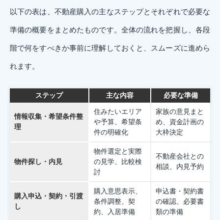
以下の表は、不動産購入の主なステップとそれぞれで必要な
準備の概要をまとめたものです。全体の流れを把握し、各段
階で何をすべきか事前に理解しておくと、スムーズに進めら
れます。
ステップ
主な内容
必要な準備
住みたいエリア
家族の意見まと
情報収集・希望条件整
や予算、希望条
め、資金計画の
理
件の明確化
大枠決定
物件選定と実際
不動産会社との
物件探し・内見
の見学、比較検
相談、内見予約
討
購入意思表示、
申込書・契約書
購入申込・契約・引渡
条件調整、契
の確認、必要書
し
約、入居準備
類の準備