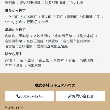
豊明市
愛知郡東郷町
知多郡東浦町
みよし市
町名から探す
井ケ谷町
加木屋町
養父町
栄町
朝日町
名和町
栄
つつじが丘
野田町
金沢
沿線から探す
名鉄名古屋本線
名鉄常滑線
名鉄豊田線
東海道本線
名鉄河和線
名鉄三河線
武豊線
名古屋市営鶴舞線
名古屋市営桜通線
愛知高速東部丘陵線
駅から探す
赤池
日進
豊明
富士松
米野木
前後
高横須賀
寺本
逢妻
南加木屋
株式会社セキュアハウス
0562-57-1745
お問い合わせ
〒470-1126