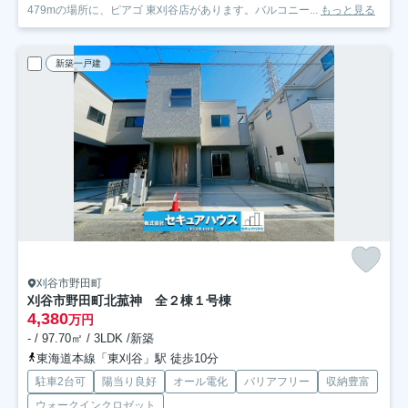
479mの場所に、ピアゴ 東刈谷店があります。バルコニー...
もっと見る
新築一戸建
刈谷市野田町
刈谷市野田町北菰神 全２棟
１号棟
4,380
万円
- / 97.70㎡ / 3LDK /新築
東海道本線「東刈谷」駅 徒歩10分
駐車2台可
陽当り良好
オール電化
バリアフリー
収納豊富
ウォークインクロゼット