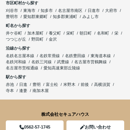
市区町村から探す
刈谷市
東海市
知多市
名古屋市南区
日進市
大府市
豊明市
愛知郡東郷町
知多郡東浦町
みよし市
町名から探す
井ケ谷町
加木屋町
養父町
栄町
朝日町
名和町
栄
つつじが丘
野田町
金沢
沿線から探す
名鉄名古屋本線
名鉄常滑線
名鉄豊田線
東海道本線
名鉄河和線
名鉄三河線
武豊線
名古屋市営鶴舞線
名古屋市営桜通線
愛知高速東部丘陵線
駅から探す
赤池
日進
豊明
富士松
米野木
前後
高横須賀
寺本
逢妻
南加木屋
株式会社セキュアハウス
0562-57-1745
お問い合わせ