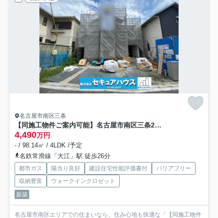
名古屋市南区三条
【同施工物件ご案内可能】名古屋市南区三条2丁目 全1棟
4,490
万円
- / 98.14㎡ / 4LDK /予定
名鉄常滑線「大江」駅 徒歩26分
都市ガス
陽当り良好
建設住宅性能評価書付
バリアフリー
収納豊富
ウォークインクロゼット
新築
名古屋市南区エリアでの住まいなら、住み心地も快適な「【同施工物件