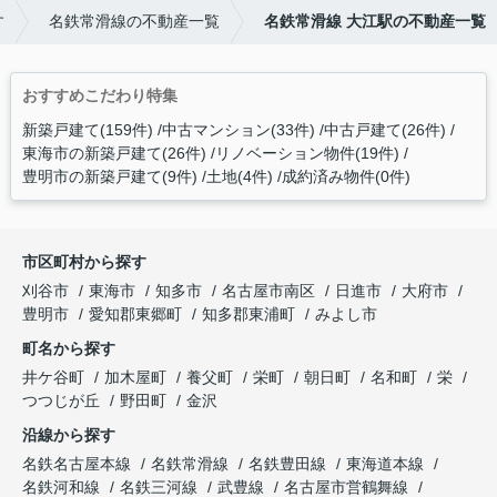
す
名鉄常滑線の不動産一覧
名鉄常滑線 大江駅の不動産一覧
おすすめこだわり特集
新築戸建て(159件)
中古マンション(33件)
中古戸建て(26件)
東海市の新築戸建て(26件)
リノベーション物件(19件)
豊明市の新築戸建て(9件)
土地(4件)
成約済み物件(0件)
市区町村から探す
刈谷市
東海市
知多市
名古屋市南区
日進市
大府市
豊明市
愛知郡東郷町
知多郡東浦町
みよし市
町名から探す
井ケ谷町
加木屋町
養父町
栄町
朝日町
名和町
栄
つつじが丘
野田町
金沢
沿線から探す
名鉄名古屋本線
名鉄常滑線
名鉄豊田線
東海道本線
名鉄河和線
名鉄三河線
武豊線
名古屋市営鶴舞線