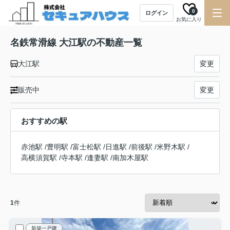
0
ログイン
お気に入り
名鉄常滑線 大江駅の不動産一覧
大江駅
変更
販売中
変更
おすすめの駅
赤池駅
/
豊明駅
/
富士松駅
/
日進駅
/
前後駅
/
米野木駅
/
高横須賀駅
/
寺本駅
/
逢妻駅
/
南加木屋駅
1
件
新築一戸建