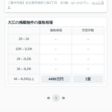
ご案内可能】名古屋市南区三条2丁目 全1棟」はいかがでし...
もっと見
る
大江の掲載物件の価格相場
価格相場
空室件数
-
-
1R～1K
-
-
1DK～1LDK
-
-
2K～2LDK
-
-
3K～3LDK
4490万円
1室
4K～4LDK以上
1