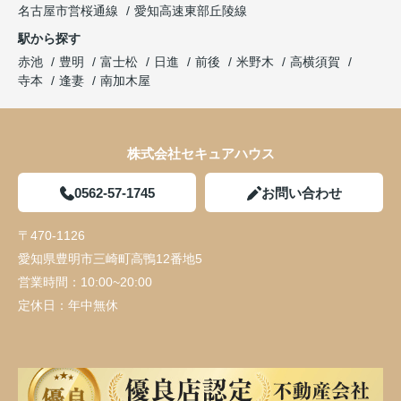
名古屋市営桜通線
愛知高速東部丘陵線
駅から探す
赤池
豊明
富士松
日進
前後
米野木
高横須賀
寺本
逢妻
南加木屋
株式会社セキュアハウス
0562-57-1745
お問い合わせ
〒470-1126
愛知県豊明市三崎町高鴨12番地5
営業時間：
10:00~20:00
定休日：
年中無休