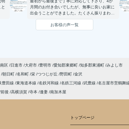
説明
最初から最後まで丁寧に対応して下さり、4か
こと
月間のお付き合いでしたが、無事に良いお家に
出会うことができました。たくさん振りまわし
てしまいましたが、感謝でいっぱいです。
お客様の声一覧
また何かありましたら、松本さんにお願いした
いと思います。
南区
日進市
大府市
豊明市
愛知郡東郷町
知多郡東浦町
みよし市
町
朝日町
名和町
栄
つつじが丘
野田町
金沢
鉄豊田線
東海道本線
名鉄河和線
名鉄三河線
武豊線
名古屋市営鶴舞
前後
高横須賀
寺本
逢妻
南加木屋
トップページ