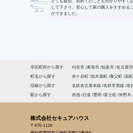
とても親切、初めてのことも分かりやすく
して下さり、安心して家の購入をすすめる
ができました。
市区町村から探す
刈谷市
東海市
知多市
名古屋市
町名から探す
井ケ谷町
加木屋町
養父町
栄
沿線から探す
名鉄名古屋本線
名鉄常滑線
名
駅から探す
赤池
日進
豊明
富士松
米野木
株式会社セキュアハウス
〒470-1126
愛知県豊明市三崎町高鴨12番地5