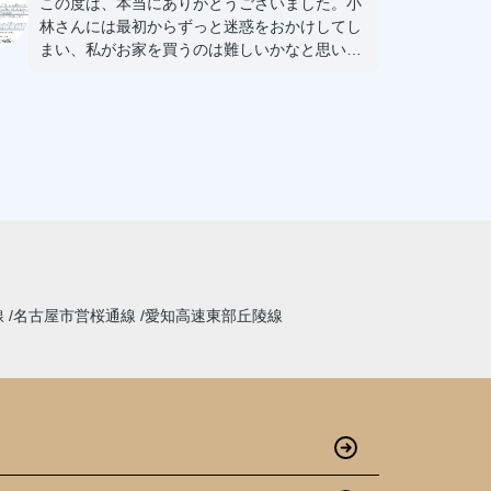
この度は、本当にありがとうございました。小
林さんには最初からずっと迷惑をおかけしてし
まい、私がお家を買うのは難しいかなと思いま
したが、とても、とても親切、丁寧に対応して
くださり感謝・感謝の気持ちでいっぱいです。
これからもよろしくお願いします！
線
名古屋市営桜通線
愛知高速東部丘陵線