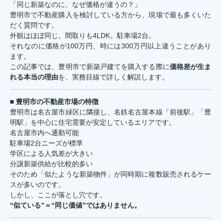
「同じ新築なのに、なぜ価格が違うの？」
豊明市で不動産購入を検討している方から、現場で最も多くいた
だく質問です。
外観はほぼ同じ。間取りも4LDK。駐車場2台。
それなのに価格が100万円、時には300万円以上違うことがあり
ます。
この記事では、豊明市で新築戸建てを購入する際に
価格差が生ま
れる本当の理由
を、実務目線で詳しく解説します。
■ 豊明市の不動産市場の特徴
豊明市は名古屋市緑区に隣接し、名鉄名古屋本線「前後駅」「豊
明駅」を中心に住宅需要が安定しているエリアです。
名古屋市内へ通勤可能
駐車場2台ニーズが標準
学区による人気差が大きい
分譲新築供給が比較的多い
そのため「似たような新築物件」が同時期に複数販売されるケー
スが多いのです。
しかし、ここが落とし穴です。
“似ている”＝“同じ価値”ではありません。