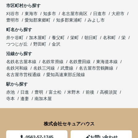
市区町村から探す
刈谷市
東海市
知多市
名古屋市南区
日進市
大府市
豊明市
愛知郡東郷町
知多郡東浦町
みよし市
町名から探す
井ケ谷町
加木屋町
養父町
栄町
朝日町
名和町
栄
つつじが丘
野田町
金沢
沿線から探す
名鉄名古屋本線
名鉄常滑線
名鉄豊田線
東海道本線
名鉄河和線
名鉄三河線
武豊線
名古屋市営鶴舞線
名古屋市営桜通線
愛知高速東部丘陵線
駅から探す
赤池
日進
豊明
富士松
米野木
前後
高横須賀
寺本
逢妻
南加木屋
株式会社セキュアハウス
0562-57-1745
お問い合わせ