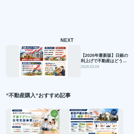
NEXT
【2026年最新版】日銀の
利上げで不動産はどうな
る？豊明市の購入・売却
2026.03.04
への影響を現場目線で解
説
”不動産購入”おすすめ記事