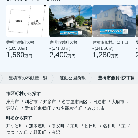
豊明市栄町大根
豊明市栄町大根
豊橋市飯村北２丁目
- (185.00㎡)
- (271.00㎡)
- (141.66㎡)
-
1,580
2,400
1,280
万円
万円
万円
豊橋市の不動産一覧
運動公園前駅
豊橋市飯村北2丁目
市区町村から探す
東海市
刈谷市
知多市
名古屋市南区
日進市
大府市
豊明市
愛知郡東郷町
知多郡東浦町
みよし市
町名から探す
井ケ谷町
加木屋町
養父町
栄町
朝日町
名和町
栄
つつじが丘
野田町
金沢