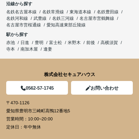
沿線から探す
名鉄名古屋本線
名鉄常滑線
東海道本線
名鉄豊田線
名鉄河和線
武豊線
名鉄三河線
名古屋市営鶴舞線
名古屋市営桜通線
愛知高速東部丘陵線
駅から探す
赤池
日進
豊明
富士松
米野木
前後
高横須賀
寺本
南加木屋
逢妻
株式会社セキュアハウス
0562-57-1745
お問い合わせ
〒470-1126
愛知県豊明市三崎町高鴨12番地5
営業時間：
10:00~20:00
定休日：
年中無休