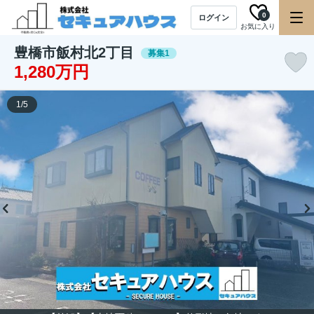
0
ログイン
お気に入り
豊橋市飯村北2丁目
募集1
1,280万円
1
/
5