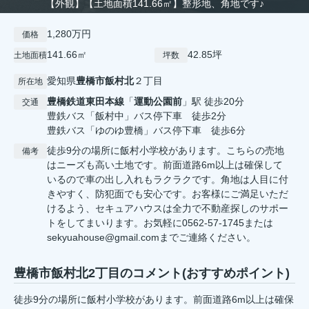
【外観】【土地面積141.66㎡】整形地、角地です♪
1,280万円
価格
141.66㎡
42.85坪
土地面積
坪数
愛知県
豊橋市
飯村北
２丁目
所在地
豊橋鉄道東田本線
「
運動公園前
」駅 徒歩20分
交通
豊鉄バス「飯村中」バス停下車 徒歩2分
豊鉄バス「ゆのゆ豊橋」バス停下車 徒歩6分
徒歩9分の場所に飯村小学校があります。こちらの売地
備考
はニーズも高い土地です。前面道路6m以上は確保して
いるので車の出し入れもラクラクです。角地は人目に付
きやすく、防犯面でも安心です。お客様にご満足いただ
けるよう、セキュアハウスは全力で不動産探しのサポー
トをしてまいります。お気軽に0562-57-1745または
sekyuahouse@gmail.comまでご連絡ください。
豊橋市飯村北2丁目のコメント(おすすめポイント)
徒歩9分の場所に飯村小学校があります。前面道路6m以上は確保