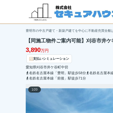
豊明市の中古戸建て・新築戸建てを中心に不動産売買全般
【同施工物件ご案内可能】刈谷市井ケ谷
3,890
万円
支払いシミュレーション
愛知県
刈谷市
井ケ谷町
中切
名鉄名古屋本線「豊明」駅徒歩58分
名鉄名古屋本線
名鉄名古屋本線「前後」駅徒歩71分
1
/
20