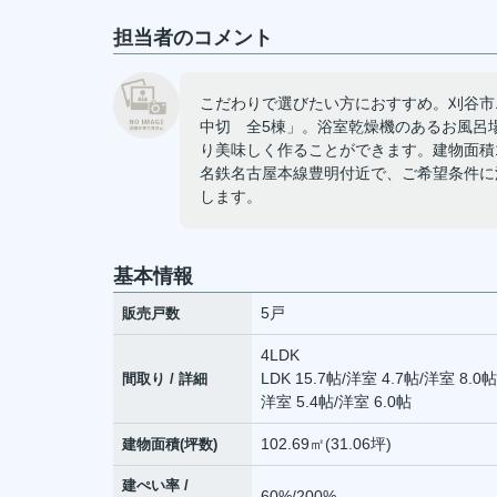
担当者のコメント
こだわりで選びたい方におすすめ。刈谷市
中切 全5棟」。浴室乾燥機のあるお風呂
り美味しく作ることができます。建物面積1
名鉄名古屋本線豊明付近で、ご希望条件に
します。
基本情報
5戸
販売戸数
4LDK
LDK 15.7帖
/
洋室 4.7帖
/
洋室 8.0帖
間取り / 詳細
洋室 5.4帖
/
洋室 6.0帖
102.69㎡(31.06坪)
建物面積(坪数)
建ぺい率 /
60%/200%