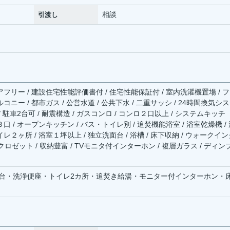
相談
引渡し
アフリー / 建設住宅性能評価書付 / 住宅性能保証付 / 室内洗濯機置場 / 
コニー / 都市ガス / 公営水道 / 公共下水 / 二重サッシ / 24時間換気シ
/ 駐車2台可 / 耐震構造 / ガスコンロ / コンロ２口以上 / システムキッチ
３口 / オープンキッチン / バス・トイレ別 / 追焚機能浴室 / 浴室乾燥機 /
イレ２ヶ所 / 浴室１坪以上 / 独立洗面台 / 浴槽 / 床下収納 / ウォークイ
ロゼット / 収納豊富 / TVモニタ付インターホン / 複層ガラス / ディン
台・洗浄便座・トイレ2カ所・追焚き給湯・モニター付インターホン・