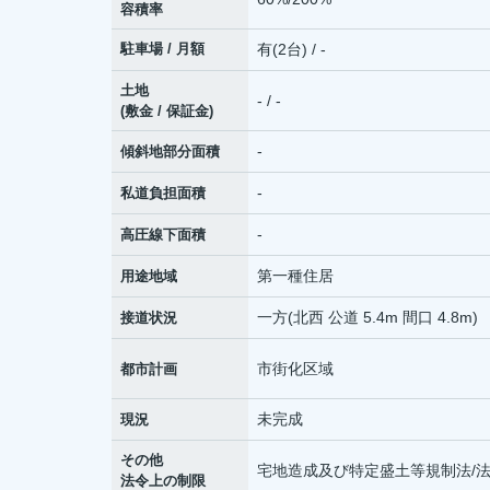
容積率
駐車場 / 月額
有(2台) / -
土地
- / -
(敷金 / 保証金)
-
傾斜地部分面積
-
私道負担面積
-
高圧線下面積
第一種住居
用途地域
一方(北西 公道 5.4m 間口 4.8m)
接道状況
市街化区域
都市計画
未完成
現況
その他
宅地造成及び特定盛土等規制法/法
法令上の制限