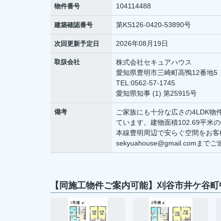
104114488
物件番号
第KS126-0420-53890号
建築確認番号
2026年08月19日
次回更新予定日
取扱会社
株式会社セキュアハウス
愛知県豊明市三崎町高鴨12番地5
TEL:0562-57-1745
愛知県知事 (1) 第25915号
備考
ご家族にも十分な広さの4LDK
ています。建物面積102.69平
本線豊明周辺で安らぐ空間をお客様に
sekyuahouse@gmail.com
【同施工物件ご案内可能】刈谷市井ケ谷町