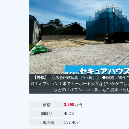
【外観】
【現地外観写真（全5棟）】 ◆同施工物件
能！オプション工事でカーポート設置などいかがでし
などの「オプション工事」もご提
3,890
万円
価格
4LDK
間取り
137.40㎡
土地面積