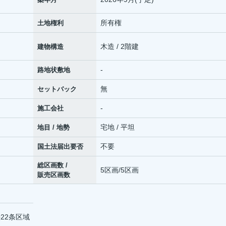
所有権
土地権利
木造 / 2階建
建物構造
-
路地状敷地
無
セットバック
-
施工会社
宅地 / 平坦
地目 / 地勢
不要
国土法届出要否
総区画数 /
5区画/5区画
販売区画数
22条区域