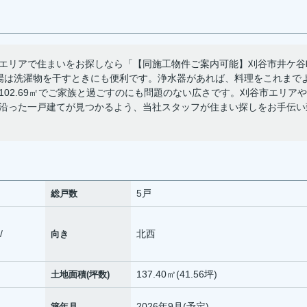
エリアで住まいをお探しなら「【同施工物件ご案内可能】刈谷市井ケ谷
場は洗濯物を干すときにも便利です。浄水器があれば、料理をこれまで
02.69㎡でご家族と過ごすのにも問題のない広さです。刈谷市エリアや
沿った一戸建てが見つかるよう、当社スタッフが住まい探しをお手伝い
5戸
総戸数
/
北西
向き
137.40㎡(41.56坪)
土地面積(坪数)
2026年9月(予定)
築年月