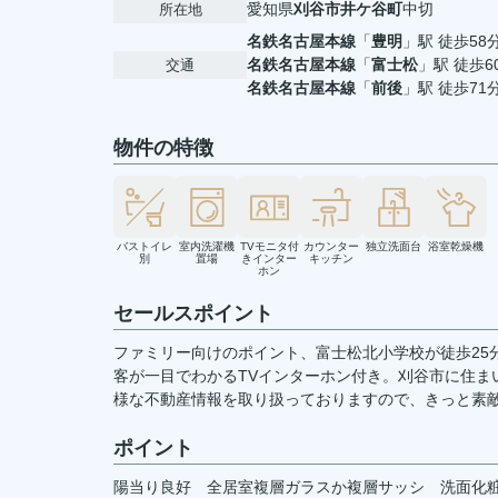
愛知県
刈谷市
井ケ谷町
中切
所在地
名鉄名古屋本線
「
豊明
」駅 徒歩58
名鉄名古屋本線
「
富士松
」駅 徒歩6
交通
名鉄名古屋本線
「
前後
」駅 徒歩71
物件の特徴
バストイレ
室内洗濯機
TVモニタ付
カウンター
独立洗面台
浴室乾燥機
別
置場
きインター
キッチン
ホン
セールスポイント
ファミリー向けのポイント、富士松北小学校が徒歩25
客が一目でわかるTVインターホン付き。刈谷市に住ま
様な不動産情報を取り扱っておりますので、きっと素
ポイント
陽当り良好
全居室複層ガラスか複層サッシ
洗面化