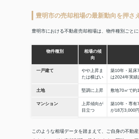
豊明市の売却相場の最新動向を押さ
豊明市における不動産売却相場は、物件種別ごとに
物件種別
相場の傾
向
一戸建て
やや上昇ま
築10年・延床
たは横ばい
は2024年実績
土地
堅調に上昇
敷地70㎡で約
マンション
上昇傾向が
築10年・専有
目立つ
が18万3,0
このような相場データを踏まえて、ご自身の不動産