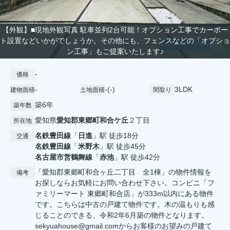
【外観】■現地外観写真 駐車並列2台可能！オプション工事でカーポー
ト設置などいかがでしょうか。その他にも、フェンスなどの「オプショ
ン工事」もご提案いたします♪
-
価格
-
-(-)
3LDK
建物面積
土地面積
間取り
築6年
築年数
愛知県
愛知郡東郷町
和合ケ丘
２丁目
所在地
名鉄豊田線
「
日進
」駅 徒歩18分
交通
名鉄豊田線
「
米野木
」駅 徒歩45分
名古屋市営鶴舞線
「
赤池
」駅 徒歩42分
「愛知郡東郷町和合ヶ丘二丁目 全1棟」の物件情報を
備考
お探しならお気軽にお問い合わせ下さい。コンビニ「フ
ァミリーマート 東郷町和合店」が333m以内にある物件
です。こちらは中古の戸建て物件です。木の温もりも感
じることのできる、令和2年6月築の物件となります。
sekyuahouse@gmail.comからお客様のお望みの戸建て