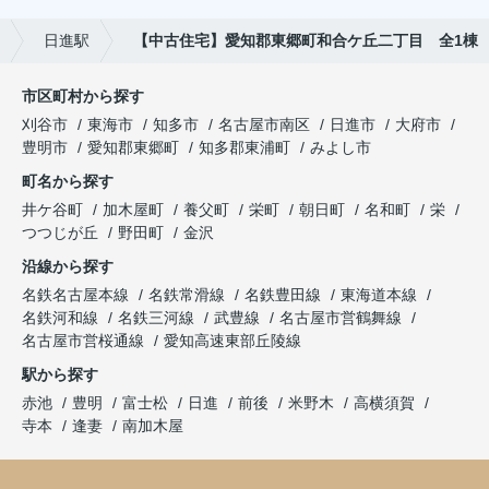
日進駅
【中古住宅】愛知郡東郷町和合ケ丘二丁目 全1棟
市区町村から探す
刈谷市
東海市
知多市
名古屋市南区
日進市
大府市
豊明市
愛知郡東郷町
知多郡東浦町
みよし市
町名から探す
井ケ谷町
加木屋町
養父町
栄町
朝日町
名和町
栄
つつじが丘
野田町
金沢
沿線から探す
名鉄名古屋本線
名鉄常滑線
名鉄豊田線
東海道本線
名鉄河和線
名鉄三河線
武豊線
名古屋市営鶴舞線
名古屋市営桜通線
愛知高速東部丘陵線
駅から探す
赤池
豊明
富士松
日進
前後
米野木
高横須賀
寺本
逢妻
南加木屋