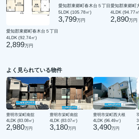
愛知郡東郷町
愛知郡東郷町春木台５丁目
4LDK (94.77㎡
5LDK (105.78㎡)
2,890
3,799
万円
万円
愛知郡東郷町春木台５丁目
4LDK (92.74㎡)
2,899
万円
よく見られている物件
豊明市栄町南舘
豊明市栄町南舘
豊明市栄町西大根
4LDK (83.08㎡)
4LDK (83.07㎡)
4LDK (96.49㎡)
3
2,980
3,180
3,490
万円
万円
万円