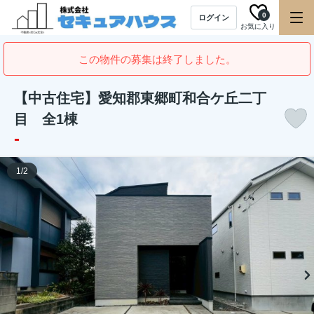
0
ログイン
お気に入り
この物件の募集は終了しました。
【中古住宅】愛知郡東郷町和合ケ丘二丁
目 全1棟
-
1
/
2