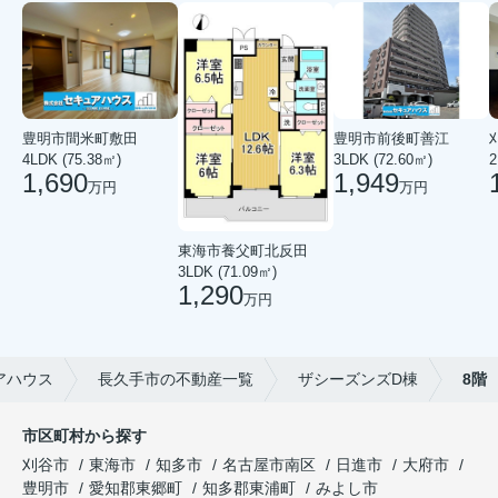
豊明市前後町善江
豊明市間米町敷田
2
3LDK (72.60㎡)
4LDK (75.38㎡)
1,949
1,690
万円
万円
東海市養父町北反田
3LDK (71.09㎡)
1,290
万円
アハウス
長久手市の不動産一覧
ザシーズンズD棟
8階
市区町村から探す
刈谷市
東海市
知多市
名古屋市南区
日進市
大府市
豊明市
愛知郡東郷町
知多郡東浦町
みよし市