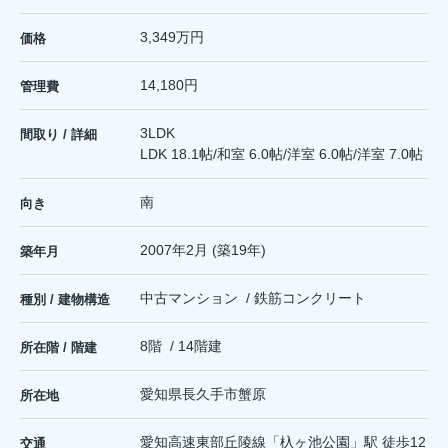
3,349万円
価格
14,180円
管理費
3LDK
間取り / 詳細
LDK 18.1帖
/
和室 6.0帖
/
洋室 6.0帖
/
洋室 7.0帖
南
向き
2007年2月 (築19年)
築年月
中古マンション / 鉄筋コンクリート
種別 / 建物構造
8階 / 14階建
所在階 / 階建
愛知県
長久手市
蟹原
所在地
愛知高速東部丘陵線
「
杁ヶ池公園
」駅 徒歩12
交通