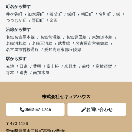
町名から探す
井ケ谷町
加木屋町
養父町
栄町
朝日町
名和町
栄
つつじが丘
野田町
金沢
沿線から探す
名鉄名古屋本線
名鉄常滑線
名鉄豊田線
東海道本線
名鉄河和線
名鉄三河線
武豊線
名古屋市営鶴舞線
名古屋市営桜通線
愛知高速東部丘陵線
駅から探す
赤池
日進
豊明
富士松
米野木
前後
高横須賀
寺本
逢妻
南加木屋
株式会社セキュアハウス
0562-57-1745
お問い合わせ
〒470-1126
愛知県豊明市三崎町高鴨12番地5