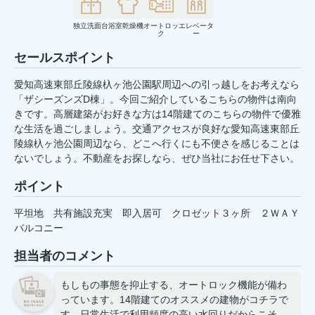
独立洗面台
浴室乾燥機
オートロッ
エレベータ
ク
ー
セールスポイント
愛知高速東部丘陵線杁ヶ池公園駅周辺への引っ越しをお考えなら
「ザシーズンズD棟」。今回ご紹介しているこちらの物件は南向
きです。高層建築がお好きな方は14階建てのこちらの物件で優雅
な生活を過ごしましょう。交通アクセスが良好な愛知高速東部丘
陵線杁ヶ池公園周辺なら、どこへ行くにも不便さを感じることは
ないでしょう。不動産をお探しなら、ぜひ当社にお任せ下さい。
ポイント
平坦地
共有施設充実
即入居可
クロゼット３ヶ所
２ＷＡＹ
バルコニー
担当者のコメント
もしもの事態を抑止する、オートロック機能が備わ
っています。14階建てのオススメの建物がコチラで
す。日常生活で利用頻度の高い水回りだからこそ、