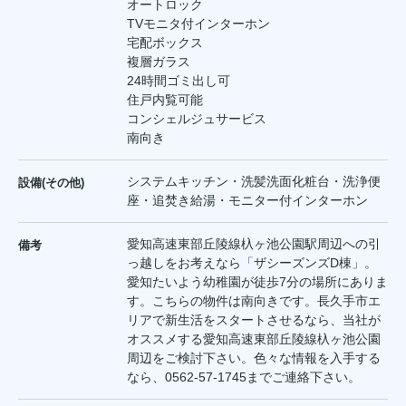
オートロック
TVモニタ付インターホン
宅配ボックス
複層ガラス
24時間ゴミ出し可
住戸内覧可能
コンシェルジュサービス
南向き
システムキッチン・洗髪洗面化粧台・洗浄便
設備(その他)
座・追焚き給湯・モニター付インターホン
愛知高速東部丘陵線杁ヶ池公園駅周辺への引
備考
っ越しをお考えなら「ザシーズンズD棟」。
愛知たいよう幼稚園が徒歩7分の場所にありま
す。こちらの物件は南向きです。長久手市エ
リアで新生活をスタートさせるなら、当社が
オススメする愛知高速東部丘陵線杁ヶ池公園
周辺をご検討下さい。色々な情報を入手する
なら、0562-57-1745までご連絡下さい。