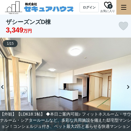
0
ログイン
お気に入り
ザシーズンズD棟
3,349
万円
1
/
15
【外観】【LDK18.1帖】 ◆本日ご案内可能♪ フィットネスルーム・サウ
ナルーム・シアタールームなど、多彩な共用施設を備えた邸宅型マンシ
ョン！コンシェルジュ付き、ペット最大2匹と暮らせる快適マンション