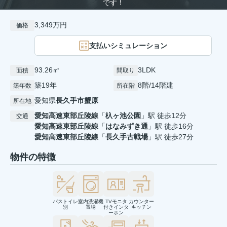
です！
3,349万円
価格
支払いシミュレーション
93.26㎡
3LDK
面積
間取り
築19年
8階/14階建
築年数
所在階
愛知県
長久手市
蟹原
所在地
愛知高速東部丘陵線
「
杁ヶ池公園
」駅 徒歩12分
交通
愛知高速東部丘陵線
「
はなみずき通
」駅 徒歩16分
愛知高速東部丘陵線
「
長久手古戦場
」駅 徒歩27分
物件の特徴
バストイレ
室内洗濯機
TVモニタ
カウンター
別
置場
付きインタ
キッチン
ーホン