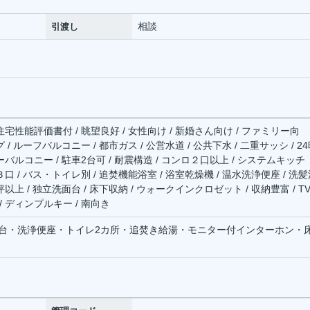
相談
引渡し
住宅性能評価書付 / 眺望良好 / 女性向け / 新婚さん向け / ファミリー向
 / ルーフバルコニー / 都市ガス / 公営水道 / 公共下水 / 二重サッシ / 2
ーバルコニー / 駐車2台可 / 耐震構造 / コンロ２口以上 / システムキッチ
３口 / バス・トイレ別 / 追焚機能浴室 / 浴室乾燥機 / 温水洗浄便座 / 洗
以上 / 独立洗面台 / 床下収納 / ウォークインクロゼット / 収納豊富 / T
/ ディンプルキー / 南向き
台・洗浄便座・トイレ2カ所・追焚き給湯・モニター付インターホン・