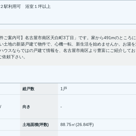
２駅利用可
浴室１坪以上
件ご案内可】名古屋市南区天白町3丁目」です。家から491mのところに
い土地の新築戸建て物件で、心機一転、新生活を始めませんか。お湯を
ハウスならではの戸建て情報を、名古屋市南区より豊富にご紹介してお
からご依頼下さい。
1戸
総戸数
/
-
向き
88.75㎡(26.84坪)
土地面積(坪数)