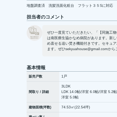
地盤調査済
洗髪洗面化粧台
フラット３５Sに対応
担当者のコメント
ぜひ一度見ていただきたい、「【同施工物
は南医療生協かなめ病院があります。新し
め直せる追い焚き機能付きです。セキュア
ます。ぜひsekyuahouse@gmail.com
基本情報
1戸
販売戸数
3LDK
LDK 14.0帖
/
洋室 6.0帖
/
洋室 5.2帖
間取り / 詳細
洋室 5.0帖
74.53㎡(22.54坪)
建物面積(坪数)
建ぺい率 /