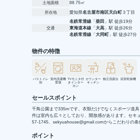
88.75㎡
土地面積
愛知県
名古屋市南区
天白町
３丁目
所在地
名鉄常滑線
「
柴田
」駅 徒歩19分
東海道本線
「
大高
」駅 徒歩26分
交通
名鉄常滑線
「
大同町
」駅 徒歩27分
物件の特徴
バストイレ
室内洗濯機
TVモニタ付
カウンター
独立洗面台
浴室乾燥機
別
置場
きインター
キッチン
ホン
セールスポイント
千鳥公園まで335mです。衣類だけでなくスポーツ道
件は室内も広々としており、開放感があります。セキュ
57-1745、sekyuahouse@gmail.comからこだ
ポイント