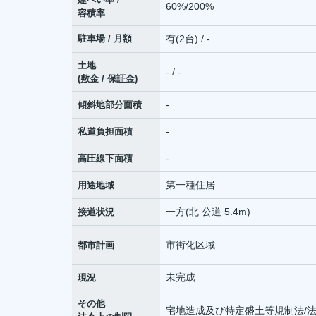
60%/200%
容積率
駐車場 / 月額
有(2台) / -
土地
- / -
(敷金 / 保証金)
-
傾斜地部分面積
-
私道負担面積
-
高圧線下面積
第一種住居
用途地域
一方(北 公道 5.4m)
接道状況
市街化区域
都市計画
未完成
現況
その他
宅地造成及び特定盛土等規制法/法