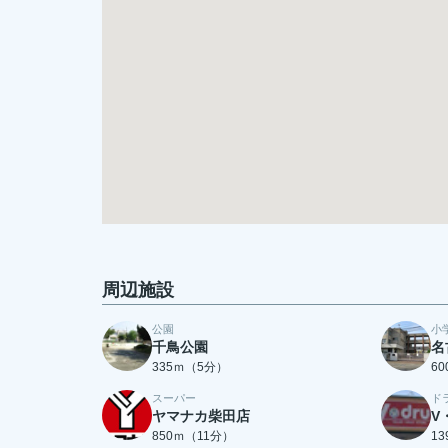
周辺施設
公園
小
千鳥公園
名
335ｍ（5分）
6
スーパー
ド
ヤマナカ柴田店
V
850ｍ（11分）
1