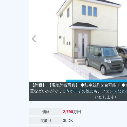
【外観】
【現地外観写真】 ◆駐車並列２台可能！ 
置などいかがでしょうか。その他にも、フェンスなど
いたします♪
2,790
万円
価格
3LDK
間取り