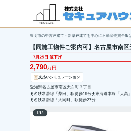
豊明市の中古戸建て・新築戸建てを中心に不動産売買全般
【同施工物件ご案内可】名古屋市南区天
7月25日 値下げ
2,790
万円
支払いシミュレーション
愛知県
名古屋市南区
天白町
３丁目
名鉄常滑線「柴田」駅徒歩19分
東海道本線「大高」
名鉄常滑線「大同町」駅徒歩27分
1
/
18