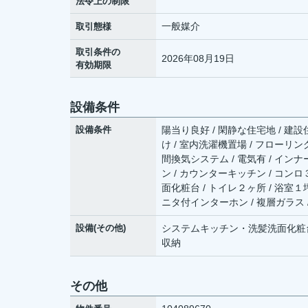
法令上の制限
一般媒介
取引態様
取引条件の
2026年08月19日
有効期限
設備条件
設備条件
陽当り良好 / 閑静な住宅地 / 建設
け / 室内洗濯機置場 / フローリング
間換気システム / 電気有 / インナ
ン / カウンターキッチン / コンロ
面化粧台 / トイレ２ヶ所 / 浴室１坪
ニタ付インターホン / 複層ガラス 
設備(その他)
システムキッチン・洗髪洗面化粧
収納
その他