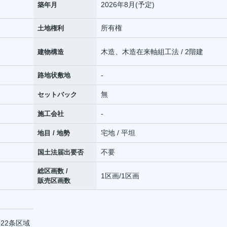
2026年8月(予定)
築年月
所有権
土地権利
木造、木造在来軸組工法 / 2階建
建物構造
-
路地状敷地
無
セットバック
-
施工会社
宅地 / 平坦
地目 / 地勢
不要
国土法届出要否
総区画数 /
1区画/1区画
販売区画数
22条区域