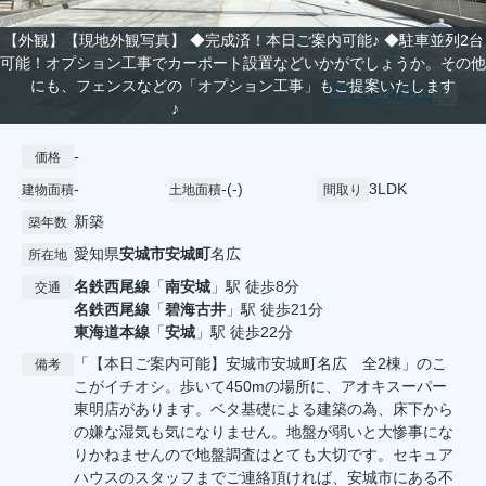
【外観】【現地外観写真】 ◆完成済！本日ご案内可能♪ ◆駐車並列2台
可能！オプション工事でカーポート設置などいかがでしょうか。その他
にも、フェンスなどの「オプション工事」もご提案いたします
♪
-
価格
-
-(-)
3LDK
建物面積
土地面積
間取り
新築
築年数
愛知県
安城市
安城町
名広
所在地
名鉄西尾線
「
南安城
」駅 徒歩8分
交通
名鉄西尾線
「
碧海古井
」駅 徒歩21分
東海道本線
「
安城
」駅 徒歩22分
「【本日ご案内可能】安城市安城町名広 全2棟」のこ
備考
こがイチオシ。歩いて450mの場所に、アオキスーパー
東明店があります。ベタ基礎による建築の為、床下から
の嫌な湿気も気になりません。地盤が弱いと大惨事にな
りかねませんので地盤調査はとても大切です。セキュア
ハウスのスタッフまでご連絡頂ければ、安城市にある不