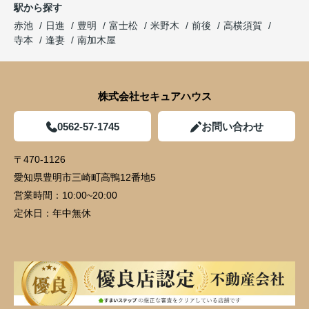
駅から探す
赤池
日進
豊明
富士松
米野木
前後
高横須賀
寺本
逢妻
南加木屋
株式会社セキュアハウス
0562-57-1745
お問い合わせ
〒470-1126
愛知県豊明市三崎町高鴨12番地5
営業時間：
10:00~20:00
定休日：
年中無休