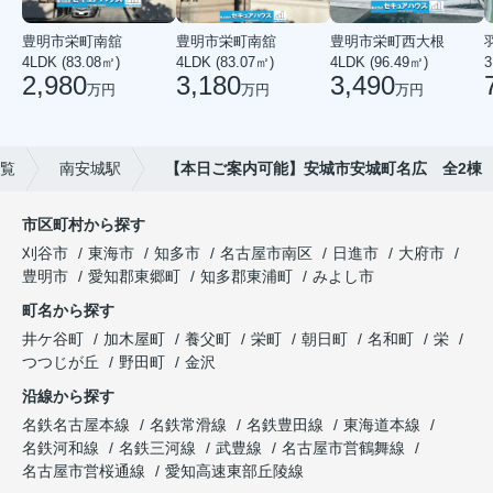
豊明市栄町南舘
豊明市栄町南舘
豊明市栄町西大根
4LDK (83.08㎡)
4LDK (83.07㎡)
4LDK (96.49㎡)
3
2,980
3,180
3,490
万円
万円
万円
覧
南安城駅
【本日ご案内可能】安城市安城町名広 全2棟
市区町村から探す
刈谷市
東海市
知多市
名古屋市南区
日進市
大府市
豊明市
愛知郡東郷町
知多郡東浦町
みよし市
町名から探す
井ケ谷町
加木屋町
養父町
栄町
朝日町
名和町
栄
つつじが丘
野田町
金沢
沿線から探す
名鉄名古屋本線
名鉄常滑線
名鉄豊田線
東海道本線
名鉄河和線
名鉄三河線
武豊線
名古屋市営鶴舞線
名古屋市営桜通線
愛知高速東部丘陵線