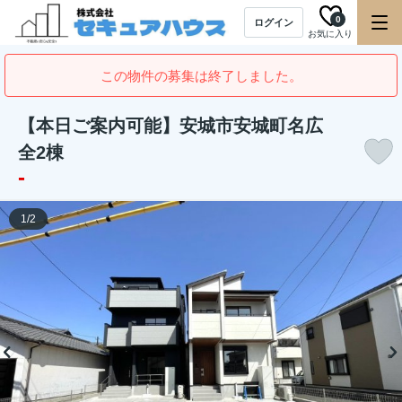
0
ログイン
お気に入り
この物件の募集は終了しました。
【本日ご案内可能】安城市安城町名広
全2棟
-
1
/
2