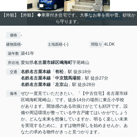
【外観】【外観】 ◆車庫付き住宅です。大事なお車を雨や雪、砂埃か
ら守ります。
-
価格
-
-(-)
4LDK
建物面積
土地面積
間取り
築41年
築年数
愛知県
名古屋市緑区
鳴海町
字尾崎山
所在地
名鉄名古屋本線
「
有松
」駅 徒歩18分
交通
名鉄名古屋本線
「
中京競馬場前
」駅 徒歩27分
名鉄名古屋本線
「
左京山
」駅 徒歩28分
ぜひ一度見ていただきたい、「【中古住宅】名古屋市緑
備考
区鳴海町尾崎山」です。徒歩14分の場所に東丘小学校
があります。開放感のある吹抜けがとても好評です。設
備や周辺環境が整っている中古戸建てはいかがでしょう
か。どんな未来を想像していますか。明るく楽しい未来
を実現するために、まずは物件探しを始めませんか。あ
なたの求める物件がきっと見つかります。