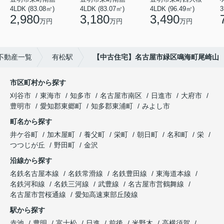
4LDK (83.08㎡)
4LDK (83.07㎡)
4LDK (96.49㎡)
3
2,980
3,180
3,490
万円
万円
万円
不動産一覧
有松駅
【中古住宅】名古屋市緑区鳴海町尾崎山
市区町村から探す
刈谷市
東海市
知多市
名古屋市南区
日進市
大府市
豊明市
愛知郡東郷町
知多郡東浦町
みよし市
町名から探す
井ケ谷町
加木屋町
養父町
栄町
朝日町
名和町
栄
つつじが丘
野田町
金沢
沿線から探す
名鉄名古屋本線
名鉄常滑線
名鉄豊田線
東海道本線
名鉄河和線
名鉄三河線
武豊線
名古屋市営鶴舞線
名古屋市営桜通線
愛知高速東部丘陵線
駅から探す
赤池
豊明
富士松
日進
前後
米野木
高横須賀