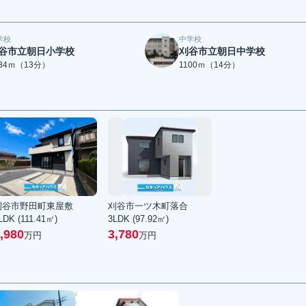
学校
中学校
谷市立朝日小学校
刈谷市立朝日中学校
034ｍ（13分）
1100ｍ（14分）
刈谷市野田町東屋敷
刈谷市一ツ木町落合
LDK (111.41㎡)
3LDK (97.92㎡)
,980
3,780
万円
万円