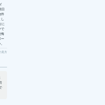
イ
朝日
物件
とし
方に
中で
後悔
ポー
い。
の見方
基
切
で