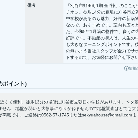
備考
「刈谷市野田町1期 全2棟」のここが
チオシ。徒歩14分の距離に刈谷市立
中学校があるのも魅力。好評の新築
なので、おすすめです。室内も広々
た、令和8年1月築の物件で、多くの
好評です。不動産の購入は、人生の
も大きなターニングポイントです。
の無いよう当社スタッフが全力でサ
トするので、お気軽にお問合せ下さ
情報
めポイント)
も近くて便利。徒歩13分の場所に刈谷市立朝日小学校があります。ベタ
ません。地盤が弱いと大惨事になりかねませんので地盤調査はとても大
ご連絡は0562-57-1745またはsekyuahouse@gmail.comま