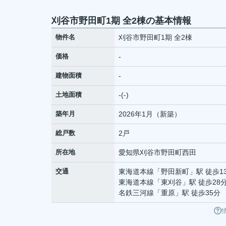
刈谷市野田町1期 全2棟の基本情報
物件名
刈谷市野田町1期 全2棟
価格
-
建物面積
-
土地面積
-(-)
築年月
2026年1月（新築）
総戸数
2戸
所在地
愛知県
刈谷市
野田町
西田
交通
東海道本線
「
野田新町
」駅 徒歩1
東海道本線
「
東刈谷
」駅 徒歩28
名鉄三河線
「
重原
」駅 徒歩35分