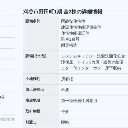
刈谷市野田町1期 全2棟の詳細情報
設備条件
閑静な住宅地
建設住宅性能評価書付
住宅性能保証付
駐車2台可
耐震構造
設備(その他)
システムキッチン・洗髪洗面化粧台
浄便座・トイレ2カ所・追焚き給湯・
ニター付インターホン・床下収納
土地権利
所有権
国土法届出
不要
3分
用途地域
第一種低層住居専用
分
取引態様
仲介
情報の見方
引渡し
即時