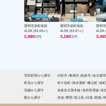
豊明市栄町南舘
豊明市栄町南舘
豊明市
4LDK (83.08㎡)
4LDK (83.07㎡)
4LDK 
2,980
3,180
3,49
万円
万円
市区町村から探す
刈谷市
東海市
知多市
名古屋市
町名から探す
井ケ谷町
加木屋町
養父町
栄
沿線から探す
名鉄名古屋本線
名鉄常滑線
名
駅から探す
赤池
豊明
富士松
日進
前後