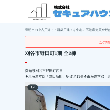
豊明市の中古戸建て・新築戸建てを中心に不動産売買全般
この物
刈谷市野田町1期 全2棟
-
愛知県
刈谷市
野田町
西田
東海道本線「野田新町」駅徒歩13分
東海道本線「東
1
/
4