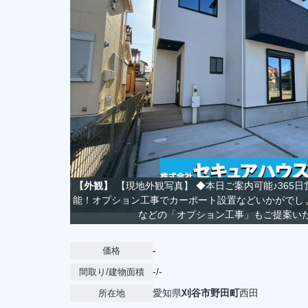
【外観】
【現地外観写真】 ◆本日ご案内可能♪365日
能！オプション工事でカーポート設置などいかがでし
などの「オプション工事」もご提
-
価格
-/-
間取り/建物面積
愛知県
刈谷市
野田町
西田
所在地