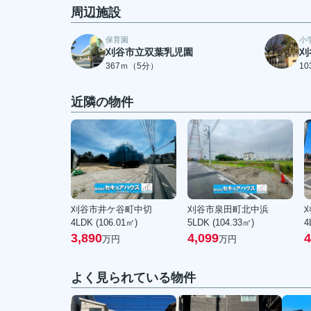
周辺施設
保育園
小
刈谷市立双葉乳児園
刈
367ｍ（5分）
1
近隣の物件
刈谷市井ケ谷町中切
刈谷市泉田町北中浜
4LDK (106.01㎡)
5LDK (104.33㎡)
4
3,890
4,099
4
万円
万円
よく見られている物件