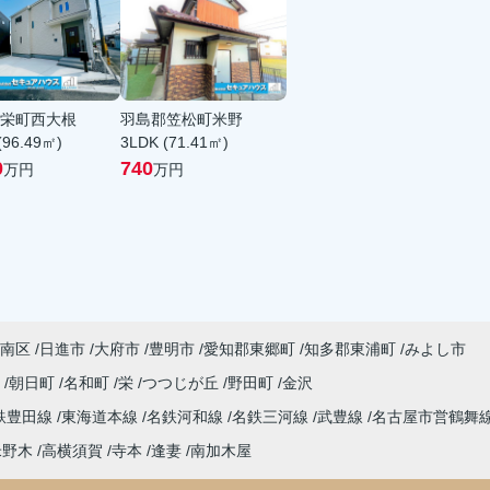
栄町西大根
羽島郡笠松町米野
(96.49㎡)
3LDK (71.41㎡)
0
740
万円
万円
南区
日進市
大府市
豊明市
愛知郡東郷町
知多郡東浦町
みよし市
町
朝日町
名和町
栄
つつじが丘
野田町
金沢
鉄豊田線
東海道本線
名鉄河和線
名鉄三河線
武豊線
名古屋市営鶴舞
米野木
高横須賀
寺本
逢妻
南加木屋