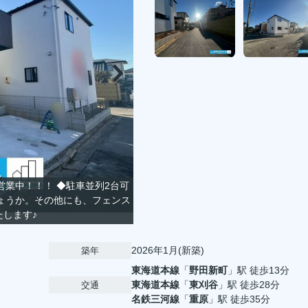
営業中！！！ ◆駐車並列2台可
ょうか。その他にも、フェンス
案いたします♪
2026年1月(新築)
築年
東海道本線
「
野田新町
」駅 徒歩13分
東海道本線
「
東刈谷
」駅 徒歩28分
交通
名鉄三河線
「
重原
」駅 徒歩35分