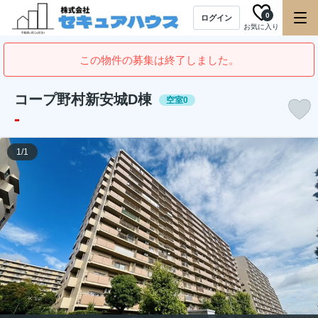
0
ログイン
お気に入り
この物件の募集は終了しました。
コープ野村新安城D棟
空室0
-
1
/
1