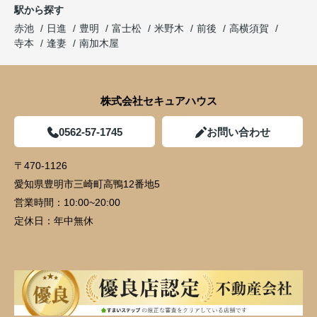
駅から探す
赤池
日進
豊明
富士松
米野木
前後
高横須賀
寺本
逢妻
南加木屋
株式会社セキュアハウス
0562-57-1745
お問い合わせ
〒470-1126
愛知県豊明市三崎町高鴨12番地5
営業時間：
10:00~20:00
定休日：
年中無休