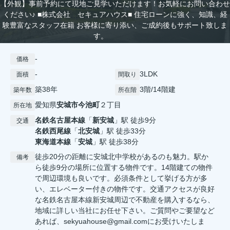
【外観】事前予約にて現地ご見学いただけます！お気軽にお問い合わせ
ください♪ ■株式会社 セキュアハウス■ 住宅ローンに強く、知識、経
験豊富なスタッフ在籍 お客様に寄り添い、ご成約後もサポート致しま
す。
-
価格
-
3LDK
面積
間取り
築38年
3階/14階建
築年数
所在階
愛知県
安城市
今池町
２丁目
所在地
名鉄名古屋本線
「
新安城
」駅 徒歩9分
交通
名鉄西尾線
「
北安城
」駅 徒歩33分
東海道本線
「
安城
」駅 徒歩38分
徒歩20分の距離に安城北中学校があるのも魅力。駅か
備考
ら徒歩9分の場所に位置する物件です。14階建ての物件
で周辺環境も良いです。必須条件として挙げる方が多
い、エレベーター付きの物件です。交通アクセスが良好
な名鉄名古屋本線新安城周辺で不動産を購入するなら、
地域に詳しい当社にお任せ下さい。ご質問やご要望など
あれば、sekyuahouse@gmail.comにお受けいたしま