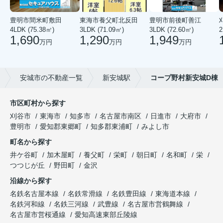
豊明市間米町敷田
東海市養父町北反田
豊明市前後町善江
4LDK (75.38㎡)
3LDK (71.09㎡)
3LDK (72.60㎡)
2
1,690
1,290
1,949
万円
万円
万円
安城市の不動産一覧
新安城駅
コープ野村新安城D棟
市区町村から探す
刈谷市
東海市
知多市
名古屋市南区
日進市
大府市
豊明市
愛知郡東郷町
知多郡東浦町
みよし市
町名から探す
井ケ谷町
加木屋町
養父町
栄町
朝日町
名和町
栄
つつじが丘
野田町
金沢
沿線から探す
名鉄名古屋本線
名鉄常滑線
名鉄豊田線
東海道本線
名鉄河和線
名鉄三河線
武豊線
名古屋市営鶴舞線
名古屋市営桜通線
愛知高速東部丘陵線