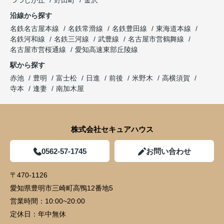
つつじが丘
野田町
金沢
沿線から探す
名鉄名古屋本線
名鉄常滑線
名鉄豊田線
東海道本線
名鉄河和線
名鉄三河線
武豊線
名古屋市営鶴舞線
名古屋市営桜通線
愛知高速東部丘陵線
駅から探す
赤池
豊明
富士松
日進
前後
米野木
高横須賀
寺本
逢妻
南加木屋
株式会社セキュアハウス
0562-57-1745
お問い合わせ
〒470-1126
愛知県豊明市三崎町高鴨12番地5
営業時間：
10:00~20:00
定休日：
年中無休