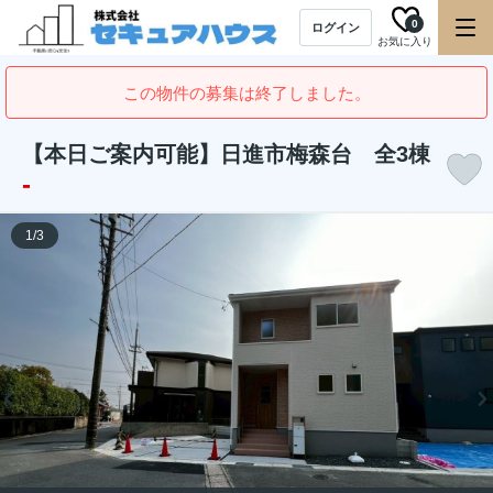
0
ログイン
お気に入り
この物件の募集は終了しました。
【本日ご案内可能】日進市梅森台 全3棟
-
1
/
3