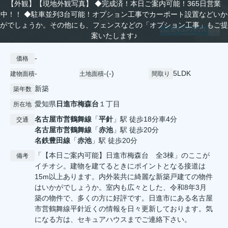
【外観】【現地外観写真】 ◆完成済！本日ご案内可能！365日営業
中！！ ◆駐車並列3台可能！オプション工事でカーポート設置などいか
がでしょうか。その他にも、フェンスなどの「オプション工事」もご提
案いたします♪
-
価格
-
-(-)
5LDK
建物面積
土地面積
間取り
新築
築年数
愛知県
日進市
梅森台
１丁目
所在地
名古屋市営鶴舞線
「
平針
」駅 徒歩18分車4分
交通
名古屋市営鶴舞線
「
赤池
」駅 徒歩20分
名鉄豊田線
「
赤池
」駅 徒歩20分
「【本日ご案内可能】日進市梅森台 全3棟」のここが
備考
イチオシ。建物を建てるときにポイントとなる接道は
15m以上あります。内外装共に綺麗な新築戸建ての物件
はいかがでしょうか。室内も広々とした、令和8年3月
築の物件で、多くの方に好評です。日進市にある名古屋
市営鶴舞線平針近くの情報を日々更新しております。気
になる方は、セキュアハウスまでご連絡下さい。