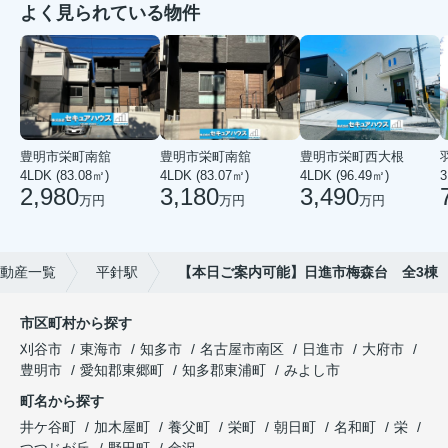
よく見られている物件
豊明市栄町南舘
豊明市栄町南舘
豊明市栄町西大根
4LDK (83.08㎡)
4LDK (83.07㎡)
4LDK (96.49㎡)
3
2,980
3,180
3,490
万円
万円
万円
動産一覧
平針駅
【本日ご案内可能】日進市梅森台 全3棟
市区町村から探す
刈谷市
東海市
知多市
名古屋市南区
日進市
大府市
豊明市
愛知郡東郷町
知多郡東浦町
みよし市
町名から探す
井ケ谷町
加木屋町
養父町
栄町
朝日町
名和町
栄