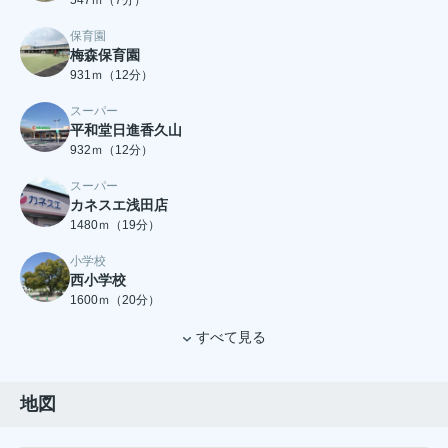
547ｍ（7分）
保育園
梅森保育園
931ｍ（12分）
スーパー
平和堂日進香久山
932ｍ（12分）
スーパー
カネスエ浅田店
1480ｍ（19分）
小学校
西小学校
1600ｍ（20分）
すべて見る
地図