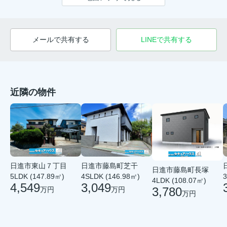
メールで共有する
LINEで共有する
近隣の物件
日進市藤島町芝干
日進市東山７丁目
日進市藤島町長塚
4SLDK (146.98㎡)
3
5LDK (147.89㎡)
4LDK (108.07㎡)
3,049
4,549
3,780
万円
万円
万円