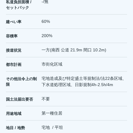
-/無
私道負担面積 /
セットバック
60%
建ぺい率
200%
容積率
一方(南西 公道 21.9m 間口 10.2m)
接道状況
市街化区域
都市計画
宅地造成及び特定盛土等規制法/法22条区域、
その他法令上の制
限
下水道処理区域、日影規制4h-2.5h/4m
不要
国土法届出要否
第一種住居
用途地域
宅地 / 平坦
地目 / 地勢