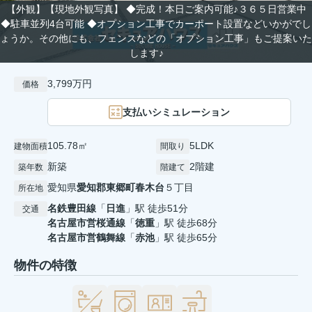
【外観】【現地外観写真】 ◆完成！本日ご案内可能♪３６５日営業中
◆駐車並列4台可能 ◆オプション工事でカーポート設置などいかがでし
ょうか。その他にも、フェンスなどの「オプション工事」もご提案いた
します♪
3,799万円
価格
支払いシミュレーション
105.78㎡
5LDK
建物面積
間取り
新築
2階建
築年数
階建て
愛知県
愛知郡東郷町
春木台
５丁目
所在地
名鉄豊田線
「
日進
」駅 徒歩51分
交通
名古屋市営桜通線
「
徳重
」駅 徒歩68分
名古屋市営鶴舞線
「
赤池
」駅 徒歩65分
物件の特徴