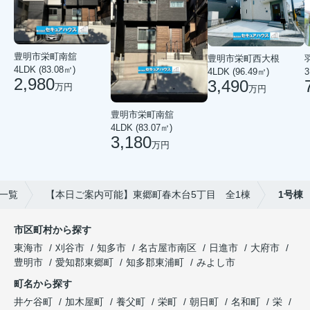
豊明市栄町南舘
豊明市栄町西大根
4LDK (83.08㎡)
3
4LDK (96.49㎡)
2,980
3,490
万円
万円
豊明市栄町南舘
4LDK (83.07㎡)
3,180
万円
一覧
【本日ご案内可能】東郷町春木台5丁目 全1棟
1号棟
市区町村から探す
東海市
刈谷市
知多市
名古屋市南区
日進市
大府市
豊明市
愛知郡東郷町
知多郡東浦町
みよし市
町名から探す
井ケ谷町
加木屋町
養父町
栄町
朝日町
名和町
栄