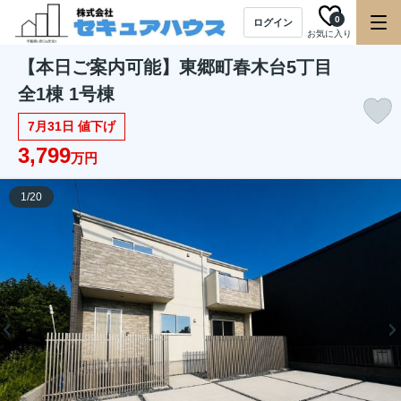
0
ログイン
お気に入り
【本日ご案内可能】東郷町春木台5丁目
全1棟 1号棟
7月31日 値下げ
3,799
万円
1
/
20