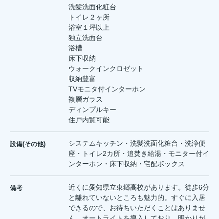
洗髪洗面化粧台
トイレ２ヶ所
浴室１坪以上
独立洗面台
浴槽
床下収納
ウォークインクロゼット
収納豊富
TVモニタ付インターホン
複層ガラス
ディンプルキー
住戸内覧可能
システムキッチン・洗髪洗面化粧台・洗浄便
設備(その他)
座・トイレ2カ所・追焚き給湯・モニター付イ
ンターホン・床下収納・宅配ボックス
近くに愛知県立東郷高校があります。徒歩6分
備考
と離れていないところも魅力的。すぐに入居
できるので、お待ちいただくことはありませ
ん。オートライトを導入しており、明かりが