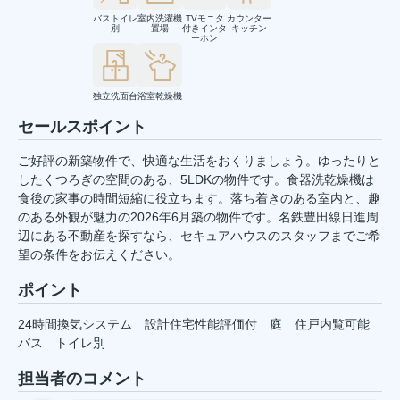
バストイレ
室内洗濯機
TVモニタ
カウンター
別
置場
付きインタ
キッチン
ーホン
独立洗面台
浴室乾燥機
セールスポイント
ご好評の新築物件で、快適な生活をおくりましょう。ゆったりと
したくつろぎの空間のある、5LDKの物件です。食器洗乾燥機は
食後の家事の時間短縮に役立ちます。落ち着きのある室内と、趣
のある外観が魅力の2026年6月築の物件です。名鉄豊田線日進周
辺にある不動産を探すなら、セキュアハウスのスタッフまでご希
望の条件をお伝えください。
ポイント
24時間換気システム
設計住宅性能評価付
庭
住戸内覧可能
バス
トイレ別
担当者のコメント