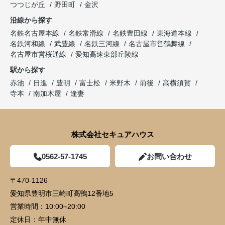
つつじが丘
野田町
金沢
沿線から探す
名鉄名古屋本線
名鉄常滑線
名鉄豊田線
東海道本線
名鉄河和線
武豊線
名鉄三河線
名古屋市営鶴舞線
名古屋市営桜通線
愛知高速東部丘陵線
駅から探す
赤池
日進
豊明
富士松
米野木
前後
高横須賀
寺本
南加木屋
逢妻
株式会社セキュアハウス
0562-57-1745
お問い合わせ
〒470-1126
愛知県豊明市三崎町高鴨12番地5
営業時間：
10:00~20:00
定休日：
年中無休