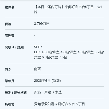
【本日ご案内可能】東郷町春木台5丁目 全1
物件名
棟
3,799万円
価格
-
管理費
5LDK
間取り / 詳細
LDK 18.0帖
/
和室 4.8帖
/
洋室 4.5帖
/
洋室 5.2帖
/
洋室 6.3帖
/
洋室 7.5帖
南西
向き
2026年6月 (新築)
築年月
新築一戸建 / 木造
種別 / 建物構造
愛知県
愛知郡東郷町
春木台
５丁目
所在地