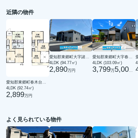
近隣の物件
愛知郡東郷町大字春木字白土
愛知郡東郷町大字諸輪字観音畑
4LDK (103.09㎡)
4
4LDK (94.77㎡)
3,799
5,000
2,890
万
円
万円
愛知郡東郷町春木台５丁目
4LDK (92.74㎡)
2,899
万円
よく見られている物件