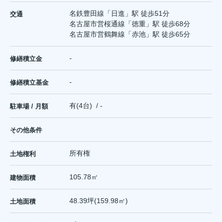
名鉄豊田線
「
日進
」駅 徒歩51分
交通
名古屋市営桜通線
「
徳重
」駅 徒歩68分
名古屋市営鶴舞線
「
赤池
」駅 徒歩65分
-
修繕積立金
-
修繕積立基金
有(4台) / -
駐車場 / 月額
その他条件
所有権
土地権利
105.78㎡
建物面積
48.39坪(159.98㎡)
土地面積